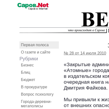
Первая полоса
О газете и сайте
№ 28 от 14 июля 2010
Рубрики
«Закрытые админи
Бизнес
«Атомные» города
Блиц
в издательском к
Бюджет
очередная книга н
В прокуратуре
Дмитрия Файкова.
Вопрос психологу
Мы привыкли к жиз
Города-деревни-
от внешних опасн
мегаполисы