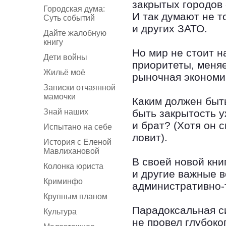
закрытых городов 
Городская дума:
И так думают не т
Суть событий
и других ЗАТО.
Дайте жалобную
книгу
Но мир не стоит 
Дети войны
приоритеты, меняе
Жильё моё
рыночная экономи
Записки отчаянной
мамочки
Каким должен быть
Знай наших
быть закрытость у
и брат? (Хотя он 
Испытано на себе
ловит).
История с Еленой
Мавлихановой
В своей новой кни
Колонка юриста
и другие важные 
Криминфо
административно-
Крупным планом
Парадоксальная си
Культура
не провел глубоко