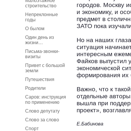
Малоэтажное
городов. Москву и
строительство
и экономику, и ос
Непреклонные
предмет в столич
годы
ЗАТО пока изучали
О былом
Один день из
Но на наших глаза
жизни…
ситуация начинает
Письма-звонки-
интересным ежем
визиты
Файков выпустил 
Привет с большой
экономической си
земли
формирования их 
Путешествия
Родители
Важно, что к тако
отдельные авторы.
Саров: инструкция
по применению
вышла при поддер
проект», возглавл
Слово депутату
Слово за слово
Е.Бабинова
Спорт