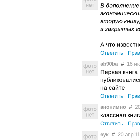
В дополнение
экономическ
вторую книгу
в закрытых г
А что известн
Ответить
Прав
ab90ba
#
18 ию
Первая книга 
публиковались
на сайте
Ответить
Прав
анонимно
#
20 
классная книг
Ответить
Прав
еук
#
20 апр’11