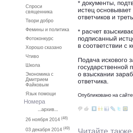
* документы, под
Спроси
истец основывает 
священника
ответчиков и треть
Твори добро
Фемины и политика
* расчет взыскив
подписанный истцо
Фотоконкурс
в соответствии с 
Хорошо сказано
Чтиво
Подача искового 
Школа
государственной 
о взыскании зара
Экономика с
Дмитрием
ответчика.
Файковым
Язык помощи
Опубликовано на сайте
Номера
...архив...
(48)
26 ноября 2014
(49)
Читайте также
03 декабря 2014