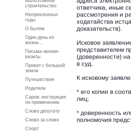
адреса электронно
Малоэтажное
строительство
ответчика, иные 
рассмотрения и р
Непреклонные
годы
ходатайства истца
доказательств).
О былом
Один день из
Исковое заявлени
жизни…
представителем п
Письма-звонки-
(доверенности) на
визиты
в суд.
Привет с большой
земли
К исковому заявл
Путешествия
Родители
* его копии в соот
Саров: инструкция
лиц;
по применению
Слово депутату
* доверенность и
полномочия предс
Слово за слово
Спорт