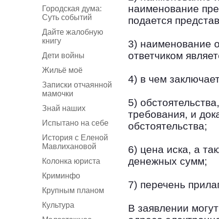
наименование пред
Городская дума:
Суть событий
подается предста
Дайте жалобную
книгу
3) наименование о
ответчиком являет
Дети войны
Жильё моё
4) в чем заключае
Записки отчаянной
мамочки
5) обстоятельства
Знай наших
требования, и до
Испытано на себе
обстоятельства;
История с Еленой
Мавлихановой
6) цена иска, а т
денежных сумм;
Колонка юриста
Криминфо
7) перечень прила
Крупным планом
Культура
В заявлении могут