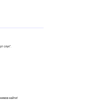
т слух".
онимов найти!