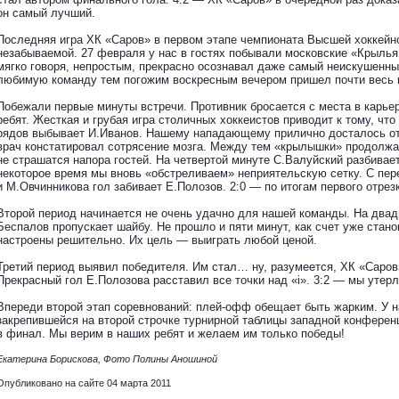
он самый лучший.
Последняя игра ХК «Саров» в первом этапе чемпионата Высшей хоккейн
незабываемой. 27 февраля у нас в гостях побывали московские «Крылья 
мягко говоря, непростым, прекрасно осознавал даже самый неискушенн
любимую команду тем погожим воскресным вечером пришел почти весь 
Побежали первые минуты встречи. Противник бросается с места в карьер
ребят. Жесткая и грубая игра столичных хоккеистов приводит к тому, что
рядов выбывает И.Иванов. Нашему нападающему прилично досталось от
врач констатировал сотрясение мозга. Между тем «крылышки» продолжа
не страшатся напора гостей. На четвертой минуте С.Валуйский разбивае
некоторое время мы вновь «обстреливаем» неприятельскую сетку. С пер
и М.Овчинникова гол забивает Е.Полозов. 2:0 — по итогам первого отрез
Второй период начинается не очень удачно для нашей команды. На два
Беспалов пропускает шайбу. Не прошло и пяти минут, как счет уже стано
настроены решительно. Их цель — выиграть любой ценой.
Третий период выявил победителя. Им стал… ну, разумеется, ХК «Саров
Прекрасный гол Е.Полозова расставил все точки над «i». 3:2 — мы утер
Впереди второй этап соревнований: плей-офф обещает быть жарким. У 
закрепившейся на второй строчке турнирной таблицы западной конферен
в финал. Мы верим в наших ребят и желаем им только победы!
Екатерина Борискова, Фото Полины Аношиной
Опубликовано на сайте 04 марта 2011