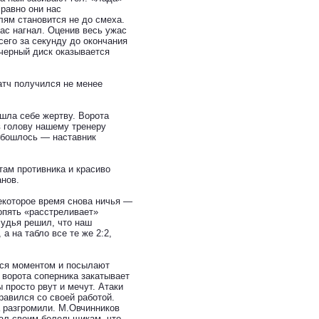
равно они нас
лям становится не до смеха.
нас нагнал. Оценив весь ужас
сего за секунду до окончания
черный диск оказывается
атч получился не менее
ашла себе жертву. Ворота
в голову нашему тренеру
 обошлось — наставник
там противника и красиво
анов.
некоторое время снова ничья —
 опять «расстреливает»
судья решил, что наш
а на табло все те же 2:2,
тся моментом и посылают
 ворота соперника закатывает
 просто рвут и мечут. Атаки
равился со своей работой.
а разгромили. М.Овчинников
зал своим болельщикам, что