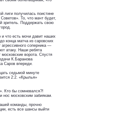
ой лиги получилась поистине
Советов». То, что мачт будет,
ый зритель. Поддержать свою
город.
 и что есть мочи давит наших
 до конца матча из саровских
 агрессивного соперника —
ют атаку. Наши ребята
т московские ворота. Спустя
едачи К.Баранова
ка Саров впереди.
дцать седьмой минуте
вится 2:2. «Крылья»
». Кто бы сомневался?!
ли нос московским забиякам.
нашей команды, прочно
ции, есть все шансы выйти