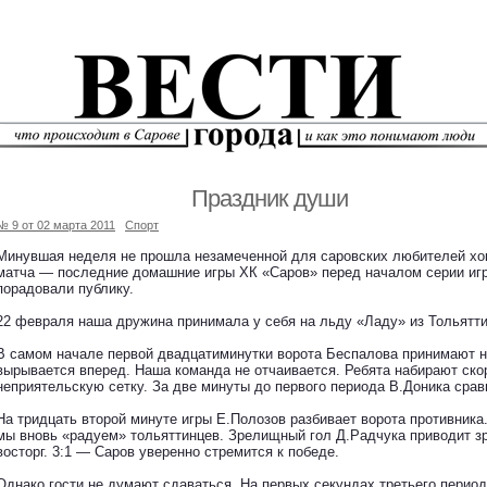
Праздник души
№ 9 от 02 марта 2011
Спорт
Минувшая неделя не прошла незамеченной для саровских любителей хок
матча — последние домашние игры ХК «Саров» перед началом серии иг
порадовали публику.
22 февраля наша дружина принимала у себя на льду «Ладу» из Тольятти
В самом начале первой двадцатиминутки ворота Беспалова принимают н
вырывается вперед. Наша команда не отчаивается. Ребята набирают ско
неприятельскую сетку. За две минуты до первого периода В.Доника срав
На тридцать второй минуте игры Е.Полозов разбивает ворота противника
мы вновь «радуем» тольяттинцев. Зрелищный гол Д.Радчука приводит з
восторг. 3:1 — Саров уверенно стремится к победе.
Однако гости не думают сдаваться. На первых секундах третьего период