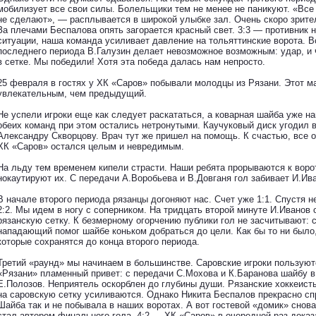
мобилизует все свои силы. Болельщики тем не менее не паникуют. «Все 
не сделают», — расплывается в широкой улыбке зал. Очень скоро зрите
За плечами Беспалова опять загорается красный свет. 3:3 — противник 
ситуации, наша команда усиливает давление на тольяттинские ворота. В
последнего периода В.Галузин делает невозможное возможным: удар, и 
в сетке. Мы победили! Хотя эта победа далась нам непросто.
25 февраля в гостях у ХК «Саров» побывали молодцы из Рязани. Этот м
увлекательным, чем предыдущий.
Не успели игроки еще как следует раскататься, а коварная шайба уже н
обеих команд при этом остались нетронутыми. Каучуковый диск угодил 
Александру Скворцову. Врач тут же пришел на помощь. К счастью, все
ХК «Саров» остался целым и невредимым.
На льду тем временем кипели страсти. Наши ребята прорываются к воро
нокаутируют их. С передачи А.Воробьева и В.Довганя гол забивает И.Ив
В начале второго периода рязанцы догоняют нас. Счет уже 1:1. Спустя 
2:2. Мы идем в ногу с соперником. На тридцать второй минуте И.Иванов
рязанскую сетку. К безмерному огорчению публики гол не засчитывают: 
нападающий помог шайбе коньком добраться до цели. Как бы то ни было, 
которые сохранятся до конца второго периода.
Третий «раунд» мы начинаем в большинстве. Саровские игроки пользую
«Рязани» пламенный привет: с передачи С.Мохова и К.Баранова шайбу в
Е.Полозов. Неприятель оскорблен до глубины души. Рязанские хоккеисты
на саровскую сетку усиливаются. Однако Никита Беспалов прекрасно сп
Шайба так и не побывала в наших воротах. А вот гостевой «домик» снов
стал автором финального гола. 4:2 — ХК «Саров» в очередной раз дока