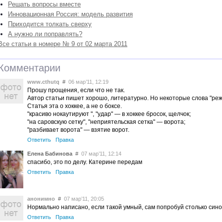
Решать вопросы вместе
Инновационная Россия: модель развития
Приходится толкать сверху
А нужно ли поправлять?
Все статьи в номере № 9 от 02 марта 2011
Комментарии
www.cthutq
#
06 мар’11, 12:19
Прошу прощения, если что не так.
Автор статьи пишет хорошо, литературно. Но некоторые слова "режу
Статья эта о хоккее, а не о боксе.
"красиво нокаутируют ", "удар" — в хоккее бросок, щелчок;
"на саровскую сетку", "неприятельская сетка" — ворота;
"разбивает ворота" — взятие ворот.
Ответить
Правка
Елена Бабинова
#
07 мар’11, 12:14
спасибо, это по делу. Катерине передам
Ответить
Правка
анонимно
#
07 мар’11, 20:05
Нормально написано, если такой умный, сам попробуй столько син
Ответить
Правка