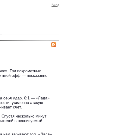
Вход
кея. Три искрометных
р плей-офф — несказанно
.
а себя удар. 0:1 — «Лада»
рости, усиленно атакуют
нивает счет.
. Спустя несколько минут
рителей в неописуемый
а нам забивают гол. «Лада»