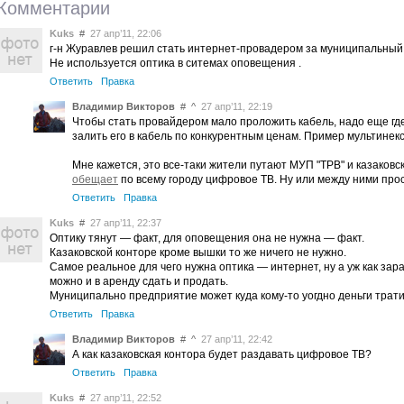
Комментарии
Kuks
#
27 апр’11, 22:06
г-н Журавлев решил стать интернет-провадером за муниципальный 
Не используется оптика в ситемах оповещения .
Ответить
Правка
Владимир Викторов
#
^
27 апр’11, 22:19
Чтобы стать провайдером мало проложить кабель, надо еще где
залить его в кабель по конкурентным ценам. Пример мультинек
Мне кажется, это все-таки жители путают МУП "ТРВ" и казаковск
обещает
по всему городу цифровое ТВ. Ну или между ними прос
Ответить
Правка
Kuks
#
27 апр’11, 22:37
Оптику тянут — факт, для оповещения она не нужна — факт.
Казаковской конторе кроме вышки то же ничего не нужно.
Самое реальное для чего нужна оптика — интернет, ну а уж как зар
можно и в аренду сдать и продать.
Муниципально предприятие может куда кому-то уогдно деньги трати
Ответить
Правка
Владимир Викторов
#
^
27 апр’11, 22:42
А как казаковская контора будет раздавать цифровое ТВ?
Ответить
Правка
Kuks
#
27 апр’11, 22:52