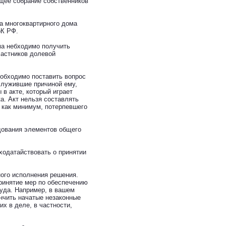
щее собрание собственников
а многоквартирного дома
рК РФ.
ма небходимо получить
частников долевой
еобходимо поставить вопрос
служившие причиной ему,
в акте, который играет
а. Акт нельзя составлять
 как минимум, потерпевшего
дования элементов общего
 ходатайствовать о принятии
ого исполнения решения.
ринятие мер по обеспечению
уда. Например, в вашем
ончить начатые незаконные
х в деле, в частности,