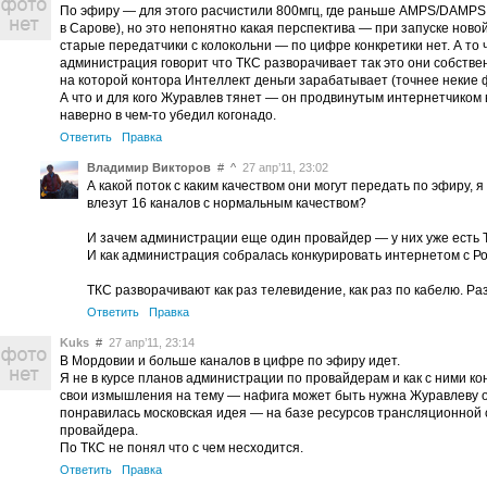
По эфиру — для этого расчистили 800мгц, где раньше AMPS/DAMPS
в Сарове), но это непонятно какая перспектива — при запуске нов
старые передатчики с колокольни — по цифре конкретики нет. А то
администрация говорит что ТКС разворачивает так это они собствен
на которой контора Интеллект деньги зарабатывает (точнее некие 
А что и для кого Журавлев тянет — он продвинутым интернетчиком
наверно в чем-то убедил когонадо.
Ответить
Правка
Владимир Викторов
#
^
27 апр’11, 23:02
А какой поток с каким качеством они могут передать по эфиру, я
влезут 16 каналов с нормальным качеством?
И зачем администрации еще один провайдер — у них уже есть 
И как администрация собралась конкурировать интернетом с 
ТКС разворачивают как раз телевидение, как раз по кабелю. Ра
Ответить
Правка
Kuks
#
27 апр’11, 23:14
В Мордовии и больше каналов в цифре по эфиру идет.
Я не в курсе планов администрации по провайдерам и как с ними к
свои измышления на тему — нафига может быть нужна Журавлеву 
понравилась московская идея — на базе ресурсов трансляционной 
провайдера.
По ТКС не понял что с чем несходится.
Ответить
Правка