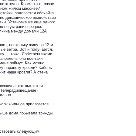
статочно. Кроме того, разве
енном жилом массиве?
остойки, задевается обечайка
жно динамическое воздействие
ечи. Установка же еще одного
но не устранит процесс
илкина между домами 12А
ает, поскольку живу на 12-м
ые ветра. Вот и получается,
ышу — тоже. Собственниками
тановлены они все-таки
меня поймут. Как можно
му парапету кровли? Кабель
жит наша кровля? А стена
нозначна, как пытаются
 «Телерадиовещание»
мально.
исок жильцов прилагается.
крыше дома побывала трижды
йствовать следующим