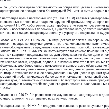
— Защитить свое право собственности на общее имущество в многоквар
гарантированное прежде всего Конституцией РФ, можно путем подачи в с
В настоящее время негаторный иск (ст. 304 ГК РФ) является универсаль
не связанных с лишением владения нарушений третьими лицами прав со
положений ГК РФ, собственник может требовать не только пресечения д
право, и восстановления положения, существовавшего до такого нарушен
притязания к лицам, создающим реальную угрозу его нарушения в буду
Согласно п. 1 ст. 290 ГК РФ общим имуществом являются, во-первых, о
вторых, несущие конструкции дома, в-третьих, механическое, электричес
и иное оборудование за пределами или внутри квартиры, обслуживающее
Положения п. 1 ст. 36 ЖК РФ конкретизируют этот список: помещения в
частями квартир и предназначенные для обслуживания более одного по
числе межквартирные лестничные площадки, лестницы, лифты, лифтовы
технические этажи, чердаки, подвалы, в которых имеются инженерные к
обслуживающее более одного помещения в данном доме оборудование (
ограждающие несущие и ненесущие конструкции данного дома; механиче
санитарно-техническое и иное оборудование, находящееся в данном дом
помещений и обслуживающее более одного помещения; земельный участ
данный дом, с элементами озеленения и благоустройства и иные предна
эксплуатации и благоустройства данного дома объекты, расположенные 
участке.
Согласно ст. 246 ГК РФ распоряжение имуществом, находящимся в доле
осуществляется по соглашению всех ее участников.
Из содержания ст. 44 ЖК РФ следует, что решения о реконструкции и рем