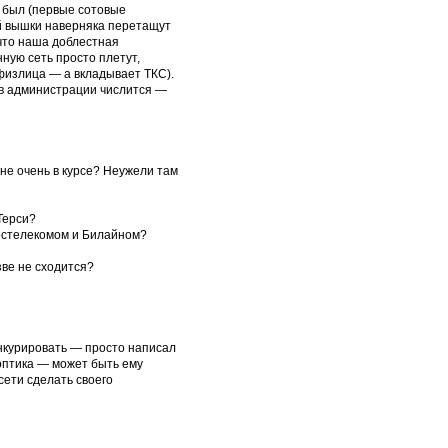
 был (первые сотовые
ой вышки наверняка перетащут
 что наша доблестная
ную сеть просто плетут,
физлица — а вкладывает ТКС).
 в администрации числится —
 не очень в курсе? Неужели там
Терси?
Ростелекомом и Билайном?
зве не сходится?
онкурировать — просто написал
оптика — может быть ему
сети сделать своего