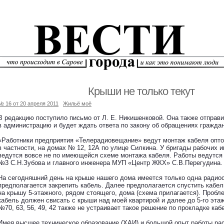
Крыши не только текут
№ 16 от 20 апреля 2011
Жильё моё
В редакцию поступило письмо от Л. Е. Никишенковой. Она также отправ
в администрацию и будет ждать ответа по закону об обращениях граждан
«Работники предприятия «Телерадиовещание» ведут монтаж кабеля опто
в частности, на домах № 12, 12А по улице Силкина. У бригады рабочих и
ведутся вовсе не по имеющейся схеме монтажа кабеля. Работы ведутся
№3 С.Н.Зубова и главного инженера МУП «Центр ЖКХ» С.В.Перегудина.
На сегодняшний день на крыше нашего дома имеется только одна радиос
предполагается закрепить кабель. Далее предполагается спустить кабе
на крышу 5-этажного, рядом стоящего, дома (схема прилагается). Пробл
кабель должен свисать с крыши над моей квартирой и далее до 5-го эта
№70, 63, 56, 49, 42 также не устраивает такое решение по прокладке каб
Имея высшее техническое образование (ХАИ) и большой опыт работы ра