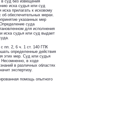
 в суд без извещения
ению иска судья или суд
и иска прилагать к исковому
с об обеспечительных мерах.
непринятие указанных мер
 Определение суда
становленном для исполнения
и иска судья или суд выдает
суда.
пп. 2, 6 ч. 1 ст. 140 ГПК
ршать определенные действия
я этих мер. Суд или судья
. Несомненно, в ходе
знаний в различных областях
начит экспертизу.
цированная помощь опытного