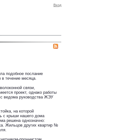
Вход
ила подобное послание
 в течение месяца.
волоконной связи,
меется проект, однако работы
 с ведома руководства ЖЭУ
тойка, на которой
ль с крыши нашего дома
ема решена однозначно:
жа. Жильцов других квартир №
еля.
счетчиком-прочнистом