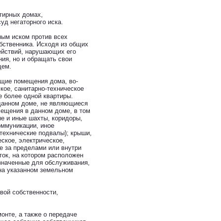
тирных домах,
уд негаторного иска.
ным иском против всех
бственника. Исходя из общих
ействий, нарушающих его
ия, но и обращать свои
щем.
бщие помещения дома, во-
кое, санитарно-техническое
 более одной квартиры.
 данном доме, не являющиеся
мещения в данном доме, в том
е и иные шахты, коридоры,
оммуникации, иное
технические подвалы); крыши,
ское, электрическое,
е за пределами или внутри
ок, на котором расположен
значенные для обслуживания,
на указанном земельном
вой собственности,
онте, а также о передаче