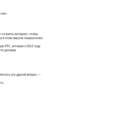
счет.
-то взять интернет, чтобы
са в этом смысле показателен.
ую РТС, которая к 2012 году
то договор.
аботать это другой вопрос —
ть.