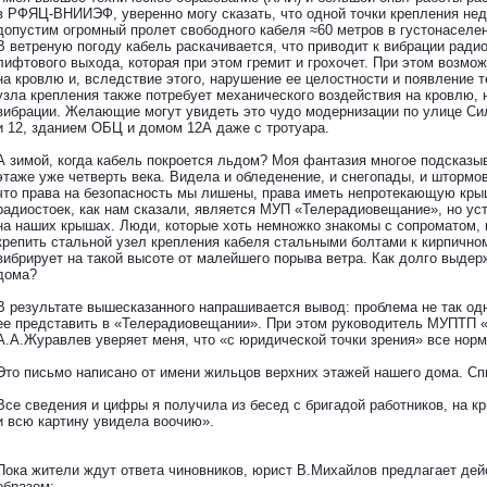
в РФЯЦ-ВНИИЭФ, уверенно могу сказать, что одной точки крепления недо
допустим огромный пролет свободного кабеля ≈60 метров в густонасел
В ветреную погоду кабель раскачивается, что приводит к вибрации ради
лифтового выхода, которая при этом гремит и грохочет. При этом возмо
на кровлю и, вследствие этого, нарушение ее целостности и появление т
узла крепления также потребует механического воздействия на кровлю, 
вибрации. Желающие могут увидеть это чудо модернизации по улице С
и 12, зданием ОБЦ и домом 12А даже с тротуара.
А зимой, когда кабель покроется льдом? Моя фантазия многое подсказыв
этаже уже четверть века. Видела и обледенение, и снегопады, и штормов
что права на безопасность мы лишены, права иметь непротекающую кр
радиостоек, как нам сказали, является МУП «Телерадиовещание», но ус
на наших крышах. Люди, которые хоть немножко знакомы с сопроматом, 
крепить стальной узел крепления кабеля стальными болтами к кирпично
вибрирует на такой высоте от малейшего порыва ветра. Как долго выдер
дома?
В результате вышесказанного напрашивается вывод: проблема не так од
ее представить в «Телерадиовещании». При этом руководитель МУПТП
А.А.Журавлев уверяет меня, что «с юридической точки зрения» все нор
Это письмо написано от имени жильцов верхних этажей нашего дома. Сп
Все сведения и цифры я получила из бесед с бригадой работников, на 
и всю картину увидела воочию».
Пока жители ждут ответа чиновников, юрист В.Михайлов предлагает де
образом: