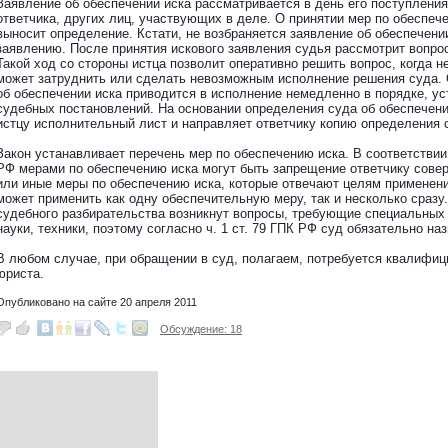
Заявление об обеспечении иска рассматривается в день его поступления
ответчика, других лиц, участвующих в деле. О принятии мер по обеспеч
выносит определение. Кстати, не возбраняется заявление об обеспечени
заявлению. После принятия искового заявления судья рассмотрит вопро
Такой ход со стороны истца позволит оперативно решить вопрос, когда 
может затруднить или сделать невозможным исполнение решения суда.
об обеспечении иска приводится в исполнение немедленно в порядке, у
судебных постановлений. На основании определения суда об обеспечени
истцу исполнительный лист и направляет ответчику копию определения 
Закон устанавливает перечень мер по обеспечению иска. В соответствии с 
РФ мерами по обеспечению иска могут быть запрещение ответчику сове
или иные меры по обеспечению иска, которые отвечают целям применени
может применить как одну обеспечительную меру, так и несколько сразу
судебного разбирательства возникнут вопросы, требующие специальных 
науки, техники, поэтому согласно ч. 1 ст. 79 ГПК РФ суд обязательно наз
В любом случае, при обращении в суд, полагаем, потребуется квалифи
юриста.
Опубликовано на сайте 20 апреля 2011
Обсуждение: 18