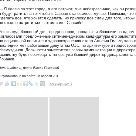
— Я болею за этот город, я его патриот, мне небезразлично, как он разв
я буду тратить на то, чтобы в Сарове становилось лучше. Понимаю, что 
сделать все, что хочется сделать, но приложу все силы для того, чтобы
не стыдно встретиться в этом зале. Спасибо!
Решив судьбоносный для города вопрос, народные избранники на одном
согласовали предложенные сити-менеджером кандидатуры его заместите
по социальной политике и здравоохранению стала Альфия Гильмулловна
последних лет работавшая депутатом ОЗС, по архитектуре и градостро
Назмутдинов. Должности заместителя главы администрации и директора
хозяйству будет совмещать теперь уже бывший директор департамента 
Лобанов.
Алла Шадрина, фото Елены Пегоевой
Опубликовано на сайте 28 апреля 2011
Обсуждение: 3