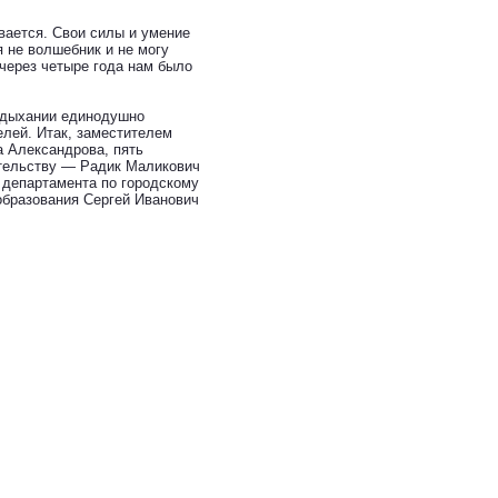
ивается. Свои силы и умение
я не волшебник и не могу
 через четыре года нам было
 дыхании единодушно
лей. Итак, заместителем
 Александрова, пять
ительству — Радик Маликович
 департамента по городскому
образования Сергей Иванович