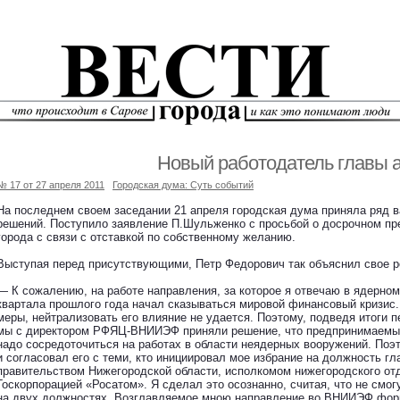
Новый работодатель главы 
№ 17 от 27 апреля 2011
Городская дума: Суть событий
На последнем своем заседании 21 апреля городская дума приняла ряд 
решений. Поступило заявление П.Шульженко с просьбой о досрочном п
города с связи с отставкой по собственному желанию.
Выступая перед присутствующими, Петр Федорович так объяснил свое 
— К сожалению, на работе направления, за которое я отвечаю в ядерном 
квартала прошлого года начал сказываться мировой финансовый кризис.
меры, нейтрализовать его влияние не удается. Поэтому, подведя итоги пе
мы с директором РФЯЦ-ВНИИЭФ приняли решение, что предпринимаемые
надо сосредоточиться на работах в области неядерных вооружений. Поэ
и согласовал его с теми, кто инициировал мое избрание на должность гл
правительством Нижегородской области, исполкомом нижегородского от
Госкорпорацией «Росатом». Я сделал это осознанно, считая, что не смог
на двух должностях. Возглавляемое мною направление во ВНИИЭФ фор