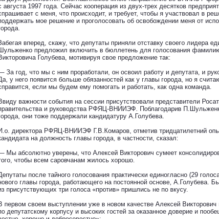
с августа 1997 года. Сейчас кооперация из двух-трех десятков предприя
спрашивает с меня, что происходит, и требует, чтобы я участвовал в р
поддержать мое решение и проголосовать об освобождении меня от исп
города.
Забегая вперед, скажу, что депутаты приняли отставку своего лидера е
Шульженко предложил включить в бюллетень для голосования фамилию
Викторовича Голубева, мотивируя свое предложение так:
— За год, что мы с ним проработали, он освоил работу и депутата, и ру
Да, у него появится больше обязанностей как у главы города, но я счита
справится, если мы будем ему помогать и работать, как одна команда.
Ввиду важности события на сессии присутствовали представители Росат
правительства и руководства РФЯЦ-ВНИИЭФ. Поблагодарив П.Шульженко
города, они тоже поддержали кандидатуру А.Голубева.
И.о. директора РФЯЦ-ВНИИЭФ Г.В.Комаров, отметив тридцатилетний опы
кандидата на должность главы города, в частности, сказал:
— Мы абсолютно уверены, что Алексей Викторович сумеет консолидиров
того, чтобы всем саровчанам жилось хорошо.
Депутаты после тайного голосования практически единогласно (29 голос
нового главы города, работающего на постоянной основе, А.Голубева. Б
из присутствующих три голоса «против» пришлись не по вкусу.
В первом своем выступлении уже в новом качестве Алексей Викторович 
по депутатскому корпусу и высоких гостей за оказанное доверие и пооб
честно, хорошо и добросовестно»: