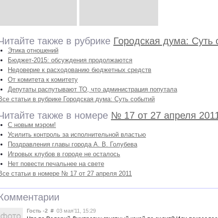
Читайте также в рубрике
Городская дума: Суть
Этика отношений
Бюджет-2015: обсуждения продолжаются
Недоверие к расходованию бюджетных средств
От комитета к комитету
Депутаты распутывают ТО, что администрация попутала
Все статьи в рубрике Городская дума: Суть событий
Читайте также в номере
№ 17 от 27 апреля 201
С новым мэром!
Усилить контроль за исполнительной властью
Поздравления главы города А. В. Голубева
Игровых клубов в городе не осталось
Нет повести печальнее на свете
Все статьи в номере № 17 от 27 апреля 2011
Комментарии
Гость -2
#
03 мая’11, 15:29