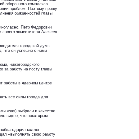
тий оборонного комплекса
ешении проблем. Поэтому прошу
олнения обязанностей главы
диногласно. Петр Федорович
 своего заместителя Алексея
ководителя городской думы.
ю, что он успешно с ними
ома, нижегородского
 за работу на посту главы
т работы в ядерном центре
ать все силы города для
ами «за») выбрали в качестве
ыло видно, что некоторым
поблагодарил коллег
ещал «выполнять свою работу