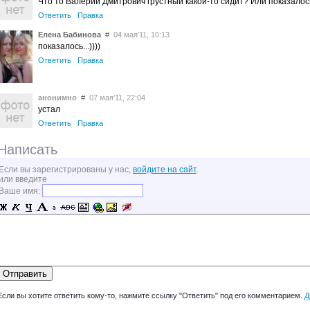
Что то Валерий Дмитрович грустный какой-то сидит? Или показалос
Ответить
Правка
Елена Бабинова
#
04 мая’11, 10:13
показалось...))))
Ответить
Правка
анонимно
#
07 мая’11, 22:04
устал
Ответить
Правка
Написать
Если вы зарегистрированы у нас,
войдите на сайт
.
или введите
Ваше имя:
Если вы хотите ответить кому-то, нажмите ссылку "Ответить" под его комментарием.
Д