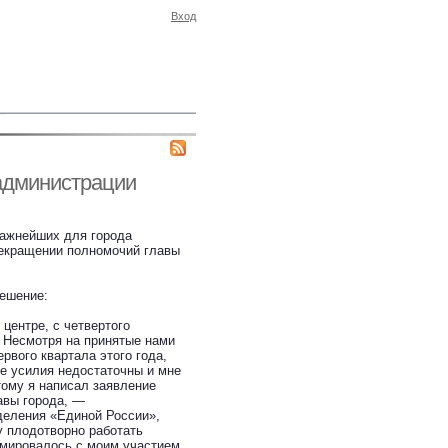
Вход
администрации
важнейших для города
рекращении полномочий главы
решение:
центре, с четвертого
 Несмотря на принятые нами
рвого квартала этого года,
 усилия недостаточны и мне
тому я написал заявление
авы города, —
деления «Единой России»,
у плодотворно работать
мировалось с моим участием