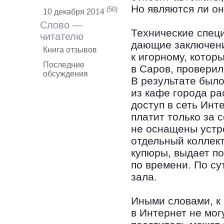
Но являются ли о
(50)
10 декабря 2014
Слово —
Технические специ
читателю
дающие заключени
Книга отзывов
к игорному, котор
Последние
в Саров, провери
обсуждения
В результате было
из кафе города р
доступ в сеть Инт
платит только за 
не оснащены устр
отдельный коллект
купюры, выдает по
по времени. По су
зала.
Иными словами, к
в Интернет не мог