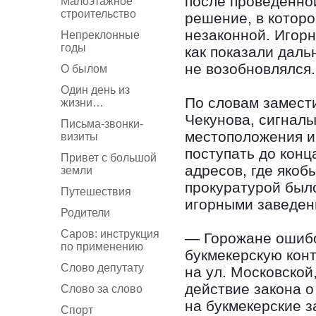
после проведенной
Малоэтажное
строительство
решение, в котор
незаконной. Игорн
Непреклонные
годы
как показали даль
не возобновлялся.
О былом
Один день из
По словам замест
жизни…
Чекунова, сигналы
Письма-звонки-
местоположения и
визиты
поступать до конц
Привет с большой
адресов, где якоб
земли
прокуратурой было
Путешествия
игорными заведен
Родители
Саров: инструкция
— Горожане ошибо
по применению
букмекерскую конт
Слово депутату
на ул. Московской,
действие закона 
Слово за слово
на букмекерские з
Спорт