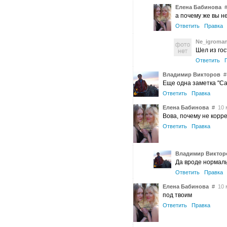
Елена Бабинова
а почему же вы н
Ответить
Правка
Ne_igroma
Шел из гос
Ответить
Владимир Викторов
#
Еще одна заметка "С
Ответить
Правка
Елена Бабинова
#
10 м
Вова, почему не корр
Ответить
Правка
Владимир Виктор
Да вроде нормаль
Ответить
Правка
Елена Бабинова
#
10 м
под твоим
Ответить
Правка