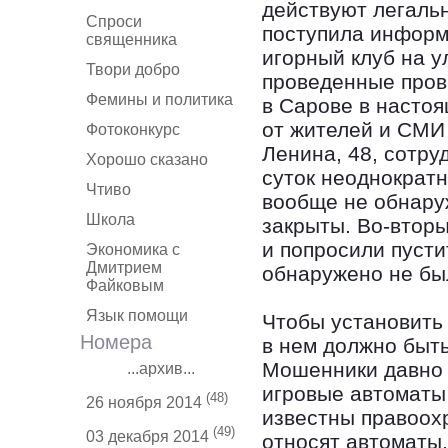
действуют легаль
Спроси
поступила информ
священника
игорный клуб на у
Твори добро
проведенные прове
Фемины и политика
в Сарове в настоя
от жителей и СМИ
Фотоконкурс
Ленина, 48, сотру
Хорошо сказано
суток неоднократн
Чтиво
вообще не обнару
Школа
закрыты. Во-вторы
и попросили пусти
Экономика с
Дмитрием
обнаружено не бы
Файковым
Язык помощи
Чтобы установить
Номера
в нем должно быт
Мошенники давно 
...архив...
игровые автоматы
(48)
26 ноября 2014
известны правоох
(49)
03 декабря 2014
относят автоматы,