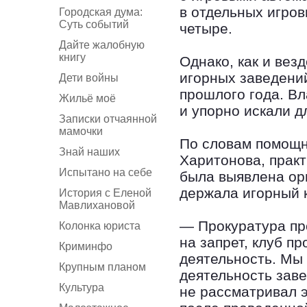
в отдельных игров
Городская дума:
Суть событий
четыре.
Дайте жалобную
книгу
Однако, как и вез
игорных заведений
Дети войны
прошлого года. В
Жильё моё
и упорно искали д
Записки отчаянной
мамочки
По словам помощн
Знай наших
Харитонова, практ
Испытано на себе
была выявлена ор
держала игорный к
История с Еленой
Мавлихановой
— Прокуратура про
Колонка юриста
на запрет, клуб п
Криминфо
деятельность. Мы 
Крупным планом
деятельность зав
Культура
не рассматривал э