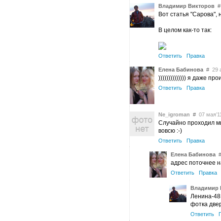
Владимир Викторов
#
Вот статья "Сарова",
В целом как-то так:
Ответить
Правка
Елена Бабинова
#
29 а
)))))))))))))) я даже 
Ответить
Правка
Ne_igroman
#
07 мая’11
Случайно проходил ми
вовсю :-)
Ответить
Правка
Елена Бабинова
адрес поточнее 
Ответить
Правка
Владимир 
Ленина-48,
фотка двер
Ответить