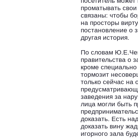
посетитель может 
проматывать свои 
связаны: чтобы б
на просторы вирт
постановление о з
другая история.
По словам Ю.Е.Че
правительства о з
кроме специально
тормозит несоверш
только сейчас на 
предусматривающи
заведения за нар
лица могли быть п
предпринимательс
доказать. Есть на
доказать вину жад
игорного зала буд