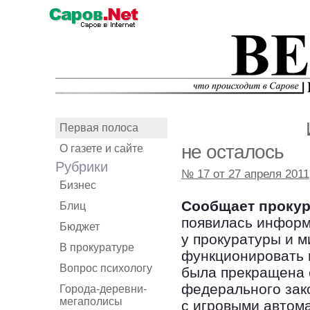
Первая полоса
не осталось
О газете и сайте
Рубрики
№ 17 от 27 апреля 2011
Бизнес
Cообщает прокур
Блиц
появилась информа
Бюджет
у прокуратуры и 
В прокуратуре
функционировать 
Вопрос психологу
была прекращена 
федерального зако
Города-деревни-
мегаполисы
с игровыми автом