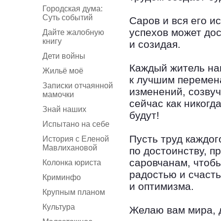
Городская дума:
Суть событий
Саров и вся его и
успехов может дос
Дайте жалобную
книгу
и созидая.
Дети войны
Каждый житель на
Жильё моё
к лучшим перемен
Записки отчаянной
изменений, созву
мамочки
сейчас как никогд
Знай наших
будут!
Испытано на себе
Пусть труд каждог
История с Еленой
Мавлихановой
по достоинству, п
саровчанам, чтоб
Колонка юриста
радостью и счаст
Криминфо
и оптимизма.
Крупным планом
Культура
Желаю вам мира, д