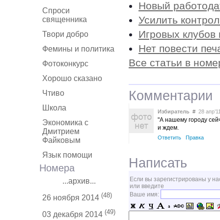
Новый работода
Спроси
Усилить контрол
священника
Игровых клубов 
Твори добро
Нет повести печ
Фемины и политика
Все статьи в номе
Фотоконкурс
Хорошо сказано
Комментарии
Чтиво
Школа
Избиратель
#
28 апр’11
"А нашему городу сей
Экономика с
и ждем.
Дмитрием
Ответить
Правка
Файковым
Язык помощи
Написать
Номера
Если вы зарегистрированы у на
...архив...
или введите
Ваше имя:
(48)
26 ноября 2014
(49)
03 декабря 2014