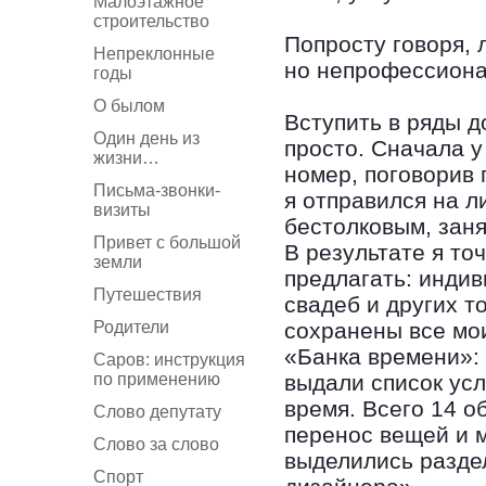
Малоэтажное
строительство
Попросту говоря,
Непреклонные
но непрофессион
годы
О былом
Вступить в ряды 
Один день из
просто. Сначала 
жизни…
номер, поговорив 
Письма-звонки-
я отправился на л
визиты
бестолковым, заня
Привет с большой
В результате я то
земли
предлагать: инди
Путешествия
свадеб и других т
Родители
сохранены все мо
«Банка времени»: 
Саров: инструкция
по применению
выдали список усл
время. Всего 14 о
Слово депутату
перенос вещей и м
Слово за слово
выделились раздел
Спорт