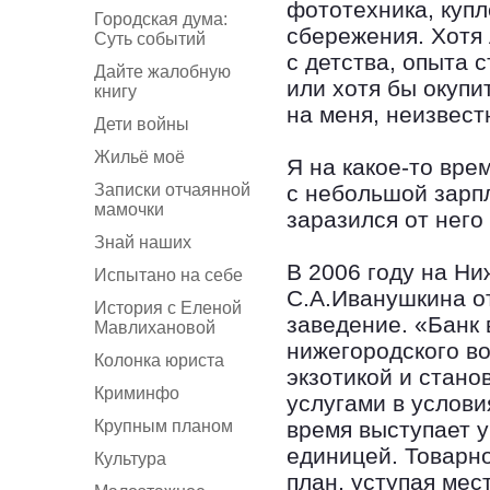
фототехника, куп
Городская дума:
сбережения. Хотя
Суть событий
с детства, опыта 
Дайте жалобную
или хотя бы окупи
книгу
на меня, неизвест
Дети войны
Жильё моё
Я на какое-то вре
Записки отчаянной
с небольшой зарпл
мамочки
заразился от него
Знай наших
В 2006 году на Ни
Испытано на себе
С.А.Иванушкина о
История с Еленой
заведение. «Банк 
Мавлихановой
нижегородского во
Колонка юриста
экзотикой и стан
Криминфо
услугами в услови
Крупным планом
время выступает 
единицей. Товарн
Культура
план, уступая мес