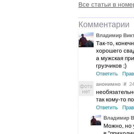
Все статьи в номе
Комментарии
Владимир Вик
Так-то, конеч
хорошего сва
а мужская при
грузчиков ;)
Ответить
Прав
анонимно
#
24 
необязательно
так кому-то п
Ответить
Прав
Владимир В
Можно, но 
в "приходиш