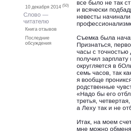
все было не так с
(50)
10 декабря 2014
и всячески подбад
Слово —
невесты начинали
читателю
профессионализм
Книга отзывов
Съемка была начат
Последние
обсуждения
Признаться, перв
часы с точностью 
получил зарплату 
округляется в бОл
семь часов, так к
я вообще проникся
родственные чувс
«Надо бы его отб
третья, четвертая
а Леху так и не о
Итак, на моем сче
мне можно обменя