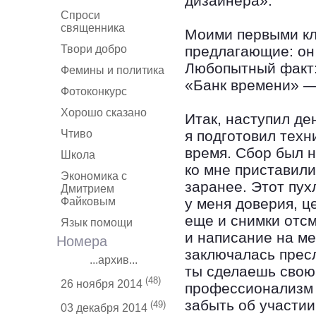
дизайнера».
Спроси
священника
Моими первыми кл
Твори добро
предлагающие: он
Любопытный факт:
Фемины и политика
«Банк времени» —
Фотоконкурс
Хорошо сказано
Итак, наступил де
Чтиво
я подготовил техн
время. Сбор был н
Школа
ко мне приставил
Экономика с
заранее. Этот пух
Дмитрием
Файковым
у меня доверия, ц
еще и снимки отсм
Язык помощи
и написание на ме
Номера
заключалась прес
...архив...
ты сделаешь свою 
(48)
26 ноября 2014
профессионализм н
забыть об участии
(49)
03 декабря 2014