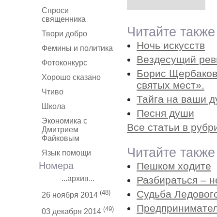
Спроси
священника
Читайте также
Твори добро
Ночь искусств
Фемины и политика
Вездесущий рев
Фотоконкурс
Борис Щербаков
Хорошо сказано
святых мест».
Чтиво
Тайга на ваши 
Школа
Песня души
Экономика с
Все статьи в рубр
Дмитрием
Файковым
Читайте также
Язык помощи
Номера
Пешком ходите
...архив...
Разбираться – н
Судьба Ледовог
(48)
26 ноября 2014
Предпринимателю
(49)
03 декабря 2014