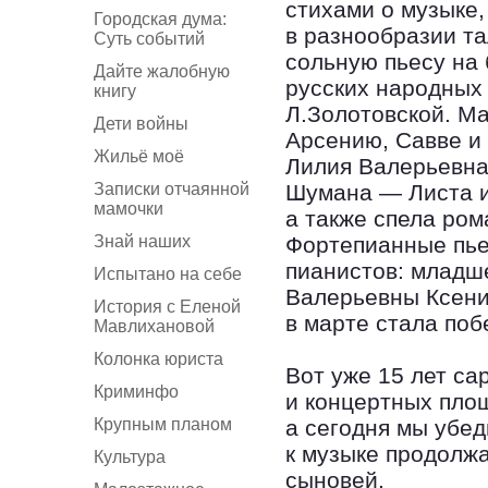
стихами о музыке,
Городская дума:
в разнообразии та
Суть событий
сольную пьесу на 
Дайте жалобную
русских народных
книгу
Л.Золотовской. М
Дети войны
Арсению, Савве и 
Жильё моё
Лилия Валерьевна
Записки отчаянной
Шумана — Листа и
мамочки
а также спела ром
Знай наших
Фортепианные пье
пианистов: младш
Испытано на себе
Валерьевны Ксени
История с Еленой
в марте стала поб
Мавлихановой
Колонка юриста
Вот уже 15 лет са
Криминфо
и концертных пло
Крупным планом
а сегодня мы убеди
к музыке продолжа
Культура
сыновей.