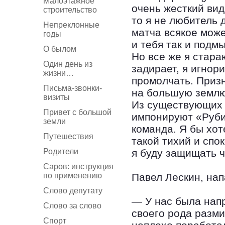
Малоэтажное
очень жесткий вид
строительство
то я не любитель 
Непреклонные
матча всякое може
годы
и тебя так и подм
О былом
Но все же я стара
Один день из
задирает, я игнор
жизни…
промолчать. Призн
Письма-звонки-
на большую землю
визиты
Из существующих 
Привет с большой
импонируют «Руби
земли
команда. Я бы хот
Путешествия
такой тихий и спок
Родители
я буду защищать 
Саров: инструкция
по применению
Павел Лескин, на
Слово депутату
— У нас была нап
Слово за слово
своего рода разм
Спорт