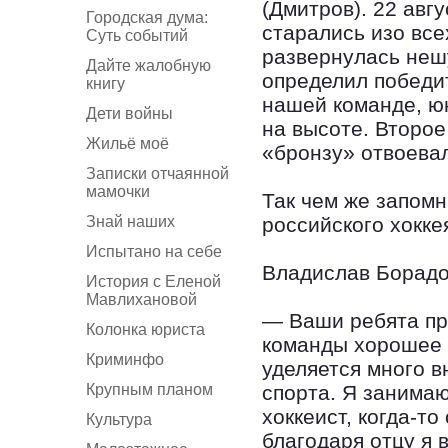
(Дмитров). 22 авг
Городская дума:
старались изо все
Суть событий
развернулась неш
Дайте жалобную
определил победи
книгу
нашей команде, ю
Дети войны
на высоте. Второе
Жильё моё
«бронзу» отвоева
Записки отчаянной
мамочки
Так чем же запом
Знай наших
российского хокке
Испытано на себе
Владислав Борадо
История с Еленой
Мавлихановой
— Ваши ребята пр
Колонка юриста
команды хорошее 
Криминфо
уделяется много в
Крупным планом
спорта. Я занимаю
хоккеист, когда-т
Культура
благодаря отцу я 