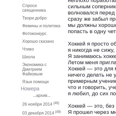
неплохо поработа
Спроси
сильным сопернико
священника
волновался перед 
Твори добро
сразу же забыл пр
мы должны хорошо
Фемины и политика
попасть в одну че
Фотоконкурс
Хорошо сказано
Хоккей я просто о
Чтиво
я никогда не сижу,
Я занимаюсь хокке
Школа
Летом меня пригла
Экономика с
Хоккей — это для 
Дмитрием
Файковым
ничего делать не 
примерным ученико
Язык помощи
что и говорить, у
Номера
я любил, до сих п
...архив...
(48)
26 ноября 2014
Хоккей — это, без
Я прошел через мн
(49)
03 декабря 2014