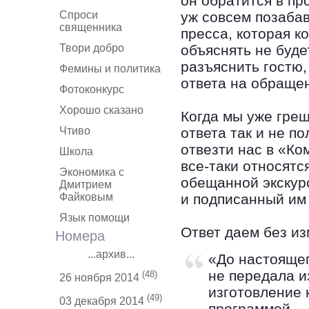
он обратится в пр
Спроси
уж совсем позаба
священника
пресса, которая ко
Твори добро
объяснять не буде
разъяснить гостю,
Фемины и политика
ответа на обращен
Фотоконкурс
Хорошо сказано
Когда мы уже гре
Чтиво
ответа так и не п
отвезти нас в «Ко
Школа
все-таки относятс
Экономика с
обещанной экскур
Дмитрием
Файковым
и подписанный им
Язык помощи
Ответ даем без и
Номера
...архив...
«До настояще
не передала и
(48)
26 ноября 2014
изготовление 
(49)
03 декабря 2014
программой.