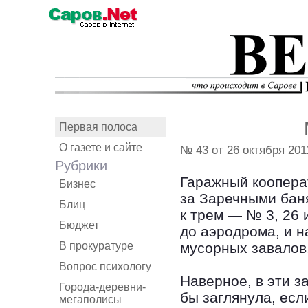
Первая полоса
О газете и сайте
№ 43 от 26 октября 201
Рубрики
Гаражный коопера
Бизнес
за Заречными бан
Блиц
к трем — № 3, 26 
Бюджет
до аэродрома, и н
В прокуратуре
мусорных завалов
Вопрос психологу
Наверное, в эти з
Города-деревни-
бы заглянула, есл
мегаполисы