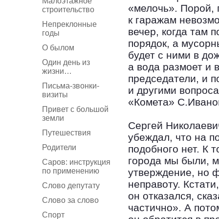
Малоэтажное
«мелочь». Порой, 
строительство
к гаражам невозмо
Непреклонные
вечер, когда там 
годы
порядок, а мусорн
О былом
будет с ними в до
Один день из
а вода размоет и 
жизни…
председатели, и п
Письма-звонки-
и другими вопроса
визиты
«Комета» С.Ивано
Привет с большой
земли
Сергей Николаевич
Путешествия
убеждал, что на 
Родители
подобного нет. К 
города мы были, м
Саров: инструкция
по применению
утверждение, но 
неправоту. Кстати
Слово депутату
он отказался, ска
Слово за слово
частично». А пото
Спорт