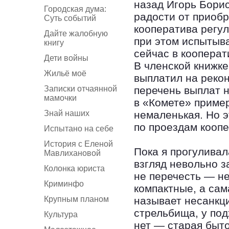
назад Игорь Борис
Городская дума:
радости от приобр
Суть событий
кооператива регу
Дайте жалобную
при этом испытыв
книгу
сейчас в кооперат
Дети войны
В членской книжке
Жильё моё
выплатил на рекон
Записки отчаянной
перечень выплат н
мамочки
в «Комете» пример
Знай наших
немаленькая. Но э
по проездам коопе
Испытано на себе
История с Еленой
Пока я прогулива
Мавлихановой
взгляд невольно з
Колонка юриста
не перечесть — н
Криминфо
компактные, а сам
Крупным планом
называет несанкц
стрельбища, у под
Культура
нет — старая быто