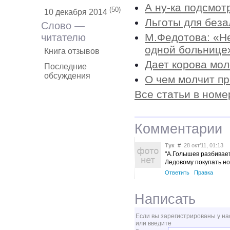
А ну-ка подсмот
(50)
10 декабря 2014
Льготы для беза
Слово —
М.Федотова: «Не
читателю
одной больнице
Книга отзывов
Дает корова мол
Последние
обсуждения
О чем молчит п
Все статьи в номе
Комментарии
Тук
#
28 окт’11, 01:13
"А.Голышев разбивает
Ледовому покупать но
Ответить
Правка
Написать
Если вы зарегистрированы у на
или введите