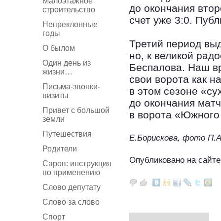
Малоэтажное
до окончания втор
строительство
счет уже 3:0. Публ
Непреклонные
годы
Третий период выд
О былом
но, к великой рад
Один день из
Беспалова. Наш в
жизни…
свои ворота как н
Письма-звонки-
в этом сезоне «сух
визиты
до окончания мат
Привет с большой
в ворота «Южного 
земли
Путешествия
Е.Борискова, фото П.
Родители
Опубликовано на сайте
Саров: инструкция
по применению
Слово депутату
Слово за слово
Спорт