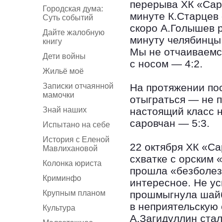
перерыва ХК «Саро
Городская дума:
минуте К.Старцев 
Суть событий
скоро А.Голышев 
Дайте жалобную
минуту челябинцы
книгу
Мы не отчаиваемся
Дети войны
с носом — 4:2.
Жильё моё
Записки отчаянной
На протяжении по
мамочки
отыграться — не 
Знай наших
настоящий класс н
саровчан — 5:3.
Испытано на себе
История с Еленой
22 октября ХК «С
Мавлихановой
схватке с орским
Колонка юриста
прошла «безболез
Криминфо
интересное. Не усп
Крупным планом
прошмыгнула шайб
в неприятельскую 
Культура
А.Загидуллин стал