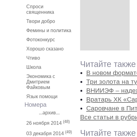
Спроси
священника
Твори добро
Фемины и политика
Фотоконкурс
Хорошо сказано
Чтиво
Читайте также
Школа
В новом формат
Экономика с
Три золота на 
Дмитрием
Файковым
ВНИИЭФ – надеж
Язык помощи
Вратарь ХК «Са
Номера
Саровчане в Пи
...архив...
Все статьи в рубр
(48)
26 ноября 2014
Читайте также
(49)
03 декабря 2014