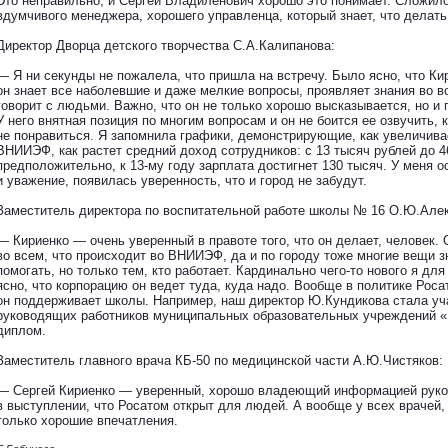
Это неправильно, и Сергей Владиленович хорошо это понимает. Сложило
вдумчивого менеджера, хорошего управленца, который знает, что делать 
Директор Дворца детского творчества С.А.Калипанова:
— Я ни секунды не пожалела, что пришла на встречу. Было ясно, что Ки
он знает все наболевшие и даже мелкие вопросы, проявляет знания во в
говорит с людьми. Важно, что он не только хорошо высказывается, но и 
У него внятная позиция по многим вопросам и он не боится ее озвучить, 
не понравиться. Я запомнила графики, демонстрирующие, как увеличив
ВНИИЭФ, как растет средний доход сотрудников: с 13 тысяч рублей до 4
предположительно, к 13-му году зарплата достигнет 130 тысяч. У меня о
и уважение, появилась уверенность, что и город не забудут.
Заместитель директора по воспитательной работе школы № 16 О.Ю.Але
— Кириенко — очень уверенный в правоте того, что он делает, человек. 
во всем, что происходит во ВНИИЭФ, да и по городу тоже многие вещи зн
помогать, но только тем, кто работает. Кардинально чего-то нового я дл
ясно, что корпорацию он ведет туда, куда надо. Вообще в политике Роса
он поддерживает школы. Например, наш директор Ю.Кундикова стала уч
руководящих работников муниципальных образовательных учреждений 
диплом.
Заместитель главного врача КБ-50 по медицинской части А.Ю.Чистяков:
— Сергей Кириенко — уверенный, хорошо владеющий информацией руко
в выступлении, что Росатом открыт для людей. А вообще у всех врачей,
только хорошие впечатления.