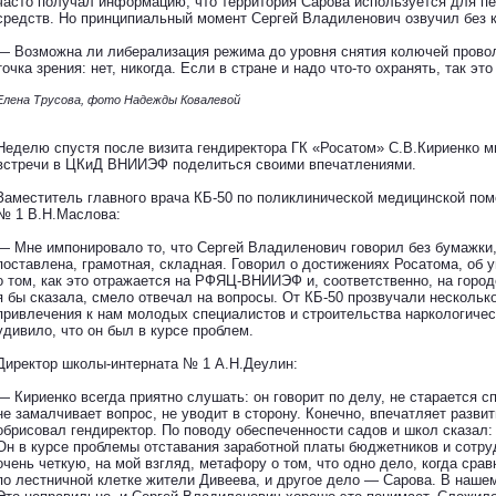
часто получал информацию, что территория Сарова используется для пе
средств. Но принципиальный момент Сергей Владиленович озвучил без 
— Возможна ли либерализация режима до уровня снятия колючей прово
точка зрения: нет, никогда. Если в стране и надо что-то охранять, так эт
Елена Трусова, фото Надежды Ковалевой
Неделю спустя после визита гендиректора ГК «Росатом» С.В.Кириенко м
встречи в ЦКиД ВНИИЭФ поделиться своими впечатлениями.
Заместитель главного врача КБ-50 по поликлинической медицинской по
№ 1 В.Н.Маслова:
— Мне импонировало то, что Сергей Владиленович говорил без бумажки
поставлена, грамотная, складная. Говорил о достижениях Росатома, об
о том, как это отражается на РФЯЦ-ВНИИЭФ и, соответственно, на город
я бы сказала, смело отвечал на вопросы. От КБ-50 прозвучали нескольк
привлечения к нам молодых специалистов и строительства наркологичес
удивило, что он был в курсе проблем.
Директор школы-интерната № 1 А.Н.Деулин:
— Кириенко всегда приятно слушать: он говорит по делу, не старается с
не замалчивает вопрос, не уводит в сторону. Конечно, впечатляет разв
обрисовал гендиректор. По поводу обеспеченности садов и школ сказал:
Он в курсе проблемы отставания заработной платы бюджетников и сотр
очень четкую, на мой взгляд, метафору о том, что одно дело, когда сра
по лестничной клетке жители Дивеева, и другое дело — Сарова. В нашем