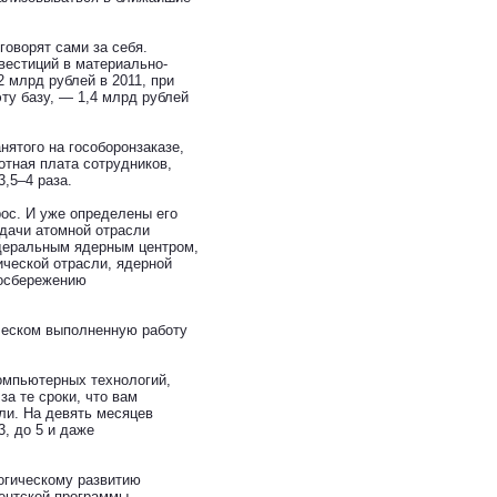
говорят сами за себя.
вестиций в материально-
2 млрд рублей в 2011, при
ту базу, — 1,4 млрд рублей
ятого на гособоронзаказе,
отная плата сотрудников,
3,5–4 раза.
ос. И уже определены его
адачи атомной отрасли
едеральным ядерным центром,
мической отрасли, ядерной
госбережению
блеском выполненную работу
омпьютерных технологий,
а те сроки, что вам
али. На девять месяцев
, до 5 и даже
огическому развитию
ентской программы.