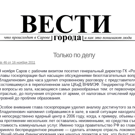
Только по делу
№ 46 от 16 ноября 2011
9 ноября Саров с рабочим визитом посетил генеральный директор ГК «Р
главы госкорпорации был насыщен обсуждениями безотлагательных вопр
Владиленович два часа уделил откровенному разговору с представител
состоявшемуся в переполненном зале ЦКиД ВНИИЭФ. Гендиректор Росат
и вопросы из зала, касающиеся самых разнообразных тем: от первоочер
отраслью, до получения отсрочек от армии, от налоговых отчислений яд
уровней до проблем образования.
Особое внимание глава госкорпорации уделил анализу достигнутого за п
Владиленович напомнил собравшимся в зале, в какой ситуации находил
и непосредственно ядерный центр в 2006 году, когда, к примеру, объе
на протяжении нескольких лет оставались неизменными, но средства с
стоимость коммунальных услуг. Именно тогда правительство РФ во глав
приняло беспрецедентное решение — сделать атомную отрасль локомот
Общий объем финансирования уже начатых проектов и тех, что будут р