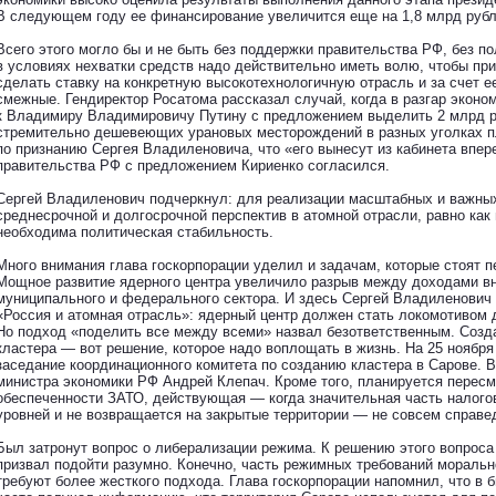
В следующем году ее финансирование увеличится еще на 1,8 млрд рубл
Всего этого могло бы и не быть без поддержки правительства РФ, без п
в условиях нехватки средств надо действительно иметь волю, чтобы пр
сделать ставку на конкретную высокотехнологичную отрасль и за счет е
смежные. Гендиректор Росатома рассказал случай, когда в разгар эконо
к Владимиру Владимировичу Путину с предложением выделить 2 млрд р
стремительно дешевеющих урановых месторождений в разных уголках п
по признанию Сергея Владиленовича, что «его вынесут из кабинета впер
правительства РФ с предложением Кириенко согласился.
Сергей Владиленович подчеркнул: для реализации масштабных и важных
среднесрочной и долгосрочной перспектив в атомной отрасли, равно как 
необходима политическая стабильность.
Много внимания глава госкорпорации уделил и задачам, которые стоят п
Мощное развитие ядерного центра увеличило разрыв между доходами в
муниципального и федерального сектора. И здесь Сергей Владиленович 
«Россия и атомная отрасль»: ядерный центр должен стать локомотивом 
Но подход «поделить все между всеми» назвал безответственным. Созд
кластера — вот решение, которое надо воплощать в жизнь. На 25 ноября
заседание координационного комитета по созданию кластера в Сарове. В
министра экономики РФ Андрей Клепач. Кроме того, планируется перес
обеспеченности ЗАТО, действующая — когда значительная часть налого
уровней и не возвращается на закрытые территории — не совсем справе
Был затронут вопрос о либерализации режима. К решению этого вопрос
призвал подойти разумно. Конечно, часть режимных требований морально
требуют более жесткого подхода. Глава госкорпорации напомнил, что в