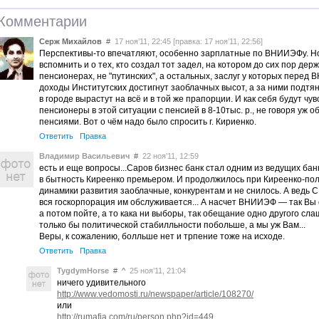
Комментарии
Серж Михайлов
#
17 ноя’11, 22:45 [правка: 17 ноя’11, 22:56]
Перспективы-то впечатляют, особенно зарплатные по ВНИИЭФу. Н
вспомнить и о тех, кто создал тот задел, на котором до сих пор дер
пенсионерах, не "путинских", а остальных, заслуг у которых пере
доходы Институтских достигнут заоблачных высот, а за ними подтя
в городе вырастут на всё и в той же прапорции. И как себя будут чу
пенсионеры в этой ситуации с пенсией в 8-10тыс. р., не говоря уж 
пенсиями. Вот о чём надо было спросить г. Кириенко.
Ответить
Правка
Владимир Васильевич
#
22 ноя’11, 12:59
есть и еще вопросы...Саров бизнес банк стал одним из ведущих бан
в бытность Киреенко премьером. И продолжилось при Киреенко-пол
динамики развития заоблачные, конкурентам и не снилось. А ведь С
вся госкорпорация им обслуживается... А насчет ВНИИЭФ — так Вы 
а потом пойте, а то кака ни выборы, так обещание одно другого сла
только бы политической стабилльности побольше, а мы уж Вам...
Веры, к сожалению, болльше нет и трпение тоже на исходе.
Ответить
Правка
TygdymHorse
#
^
25 ноя’11, 21:04
ничего удивительного
http://www.vedomosti.ru/newspaper/article/108270/
или
http://rumafia.com/ru/person.php?id=449