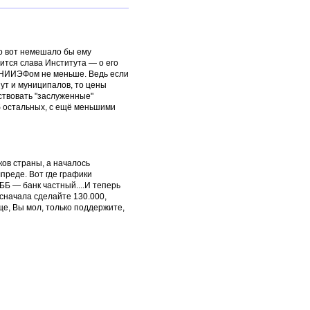
о вот немешало бы ему
жится слава Института — о его
д ВНИИЭФом не меньше. Ведь если
нут и муниципалов, то цены
вствовать "заслуженные"
об остальных, с ещё меньшими
ков страны, а началось
преде. Вот где графики
ББ — банк частный....И теперь
сначала сделайте 130.000,
ще, Вы мол, только поддержите,