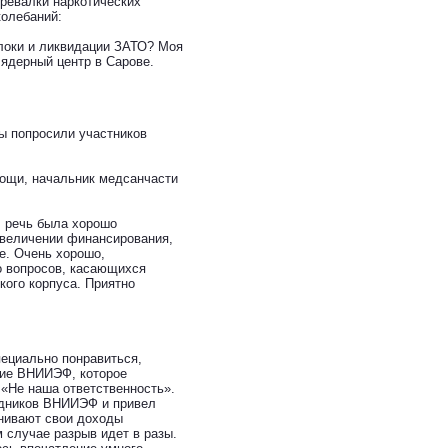
ревалки наркотических
колебаний:
локи и ликвидации ЗАТО? Моя
о ядерный центр в Сарове.
ы попросили участников
мощи, начальник медсанчасти
, речь была хорошо
 увеличении финансирования,
е. Очень хорошо,
о вопросов, касающихся
кого корпуса. Приятно
пециально понравиться,
итие ВНИИЭФ, которое
 «Не наша ответственность».
удников ВНИИЭФ и привел
внивают свои доходы
 случае разрыв идет в разы.