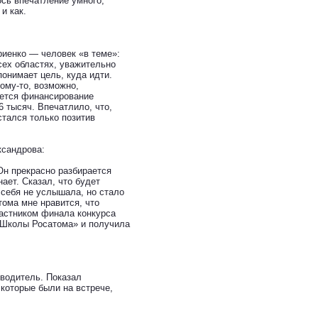
сь впечатление умного,
и как.
риенко — человек «в теме»:
сех областях, уважительно
понимает цель, куда идти.
кому-то, возможно,
ается финансирование
6 тысяч. Впечатлило, что,
стался только позитив
ксандрова:
Он прекрасно разбирается
ает. Сказал, что будет
я себя не услышала, но стало
тома мне нравится, что
астником финала конкурса
«Школы Росатома» и получила
водитель. Показал
 которые были на встрече,