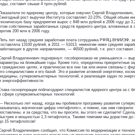
годы, составит свыше 4 трлн рублей.
Показатели по ядерному центру, которые озвучил Сергей Владиленович, 
Ежегодный рост выручки Института составляет 22-23%. Общий объем ин
техническую базу предприятия вырос с 848 млн рублей в 2006 году до 3,
этом собственных заработанных средств ядерного центра, вложенных в э
против 200 млн в 2006 году.
Пять лет назад средняя заработная плата сотрудника РФЯЦ-ВНИИЭФ, зан
составляла 13100 рублей, в 2011 — 51013, немногим ниже средняя зараб
работающих в других направлениях, — 46500 рублей, т.е. рост составил 
Сергей Владиленович подчеркнул: гособоронзаказ не уменьшился — выр
параметры на ближайшие годы. Кроме того, определены приоритетные з
в гражданских целях, и практически все они так или иначе связаны с ф
его специалистами и его базой. Это и развитие атомной энергетики, кос
медицины, суперкомпьютерных технологий, и реализация задач по энер
и энергоэффективности.
Глава госкорпорации поблагодарил специалистов ядерного центра за с 
в сфере суперкомпьютерных технологий:
— Несколько лет назад, когда мы пробивали программу развития суперк
называлась магическая цифра «петафлопс», и помню, как нам говорили: з
поставлены, и за средства, что вы просите, вы этого не сделаете! Сдел
быстрее и мощностью 1,3 петафлопса. Такими темпами мы дорастем до 3
до 15 петафлопсов!
Сергей Владиленович сообщил, что Комиссия по модернизации и технол
экономики высоко оценила результаты выполнения данного этапа презид