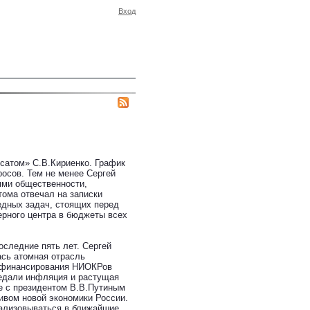
Вход
осатом» С.В.Кириенко. График
осов. Тем не менее Сергей
ями общественности,
ома отвечал на записки
едных задач, стоящих перед
ерного центра в бюджеты всех
оследние пять лет. Сергей
ась атомная отрасль
мы финансирования НИОКРов
ъедали инфляция и растущая
е с президентом В.В.Путиным
ивом новой экономики России.
еализовываться в ближайшие