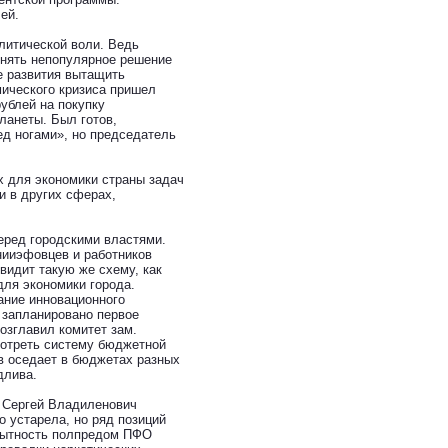
ей.
олитической воли. Ведь
инять непопулярное решение
е развития вытащить
мического кризиса пришел
ублей на покупку
ланеты. Был готов,
ед ногами», но председатель
 для экономики страны задач
и в других сферах,
еред городскими властями.
нииэфовцев и работников
видит такую же схему, как
для экономики города.
ание инновационного
 запланировано первое
озглавил комитет зам.
мотреть систему бюджетной
в оседает в бюджетах разных
длива.
а Сергей Владиленович
 устарела, но ряд позиций
 бытность полпредом ПФО