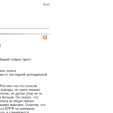
Вход
!
ицкий собрал пресс-
али голоса
ми от последней агитационной
Россию» на сто голосов.
 выводы, не тратя лишних
итик, не делал упор на то,
в больше. Он сказал, что
ыпала из общественно-
своими именами. Отметив, что
ться КПРФ не намерена,
хоть и сомневается