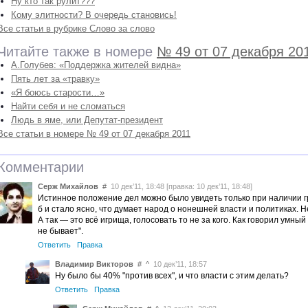
Ну кто так рулит???
Кому элитности? В очередь становись!
Все статьи в рубрике Слово за слово
Читайте также в номере
№ 49 от 07 декабря 20
А.Голубев: «Поддержка жителей видна»
Пять лет за «травку»
«Я боюсь старости…»
Найти себя и не сломаться
Людь в яме, или Депутат-президент
Все статьи в номере № 49 от 07 декабря 2011
Комментарии
Серж Михайлов
#
10 дек’11, 18:48 [правка: 10 дек’11, 18:48]
Истинное положение дел можно было увидеть только при наличии гр
б и стало ясно, что думает народ о нонешней власти и политиках. Н
А так — это всё игрища, голосовать то не за кого. Как говорил умны
не бывает".
Ответить
Правка
Владимир Викторов
#
^
10 дек’11, 18:57
Ну было бы 40% "против всех", и что власти с этим делать?
Ответить
Правка