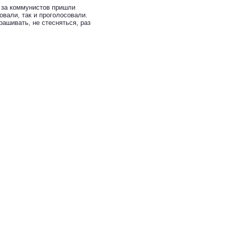
о за коммунистов пришли
вали, так и проголосовали.
рашивать, не стесняться, раз