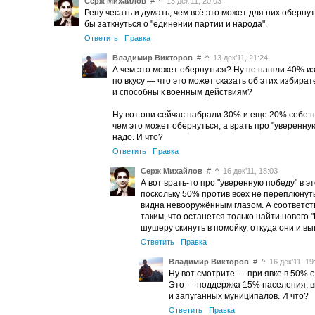
Серж Михайлов
#
^
13 дек’11, 20:03
Репу чесать и думать, чем всё это может для них оберну
бы заткнуться о "единении партии и народа".
Ответить
Правка
Владимир Викторов
#
^
13 дек’11, 21:24
А чем это может обернуться? Ну не нашли 40% и
по вкусу — что это может сказать об этих избира
и способны к военным действиям?
Ну вот они сейчас набрали 30% и еще 20% себе н
чем это может обернуться, а врать про "уверенну
надо. И что?
Ответить
Правка
Серж Михайлов
#
^
16 дек’11, 18:03
А вот врать-то про "уверенную победу" в э
поскольку 50% против всех не переплюнуть.
видна невооружённым глазом. А соответст
таким, что останется только найти нового 
шушеру скинуть в помойку, откуда они и в
Ответить
Правка
Владимир Викторов
#
^
16 дек’11, 19
Ну вот смотрите — при явке в 50% 
Это — поддержка 15% населения, в
и запуганных муниципалов. И что?
Ответить
Правка