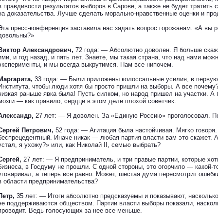
в правдивости результатов выборов в Сарове, а также не будет тратить 
на доказательства. Лучше сделать морально-нравственные оценки и про
Эта пресс-конференция заставила нас задать вопрос горожанам: «А вы 
довольны?»
Виктор Александрович,
72 года: — Абсолютно доволен. Я больше скажу
ими, и год назад, и пять лет. Знаете, мы такая страна, что над нами мож
эксперименты, и мы всегда выкрутимся. Нам все нипочем.
Маргарита,
33 года: — Были приложены колоссальные усилия, в первую
Института, чтобы люди хотя бы просто пришли на выборы. А все почему?
низкая раньше явка была! Пусть силком, но народ пришел на участки. А 
мозги — как правило, сердце в этом деле плохой советчик.
Александр,
27 лет: — Я доволен. За «Единую Россию» проголосовал. П
Сергей Петрович,
52 года: — Агитация была настойчивая. Мягко говоря.
беспрецедентный. Иначе никак — любая партия власти вам это скажет. А
устал, я ухожу?» или, как Николай II, семью выбрать?
Сергей,
27 лет: — Я предприниматель, и три правые партии, которые хот
бизнеса, в Госдуму не прошли. С одной стороны, это огорчило — какой-т
уговаривал, а теперь все равно. Может, шестая дума пересмотрит ошибк
в области предпринимательства?
Петр,
35 лет: — Итоги абсолютно предсказуемы и показывают, наскольк
не поддерживаются обществом. Партии власти выборы показали, наскол
проводит. Ведь голосующих за нее все меньше.