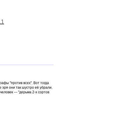
11
афы "против всех". Вот тогда
е зря они так шустро её убрали.
й человек — "дерьма 2-х сортов