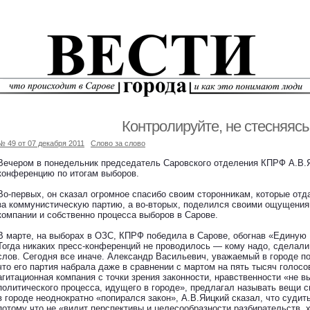
Контролируйте, не стесняясь
№ 49 от 07 декабря 2011
Слово за слово
Вечером в понедельник председатель Саровского отделения КПРФ А.В.Я
конференцию по итогам выборов.
Во-первых, он сказал огромное спасибо своим сторонникам, которые отд
за коммунистическую партию, а во-вторых, поделился своими ощущения
компании и собственно процесса выборов в Сарове.
В марте, на выборах в ОЗС, КПРФ победила в Сарове, обогнав «Единую 
Тогда никаких пресс-конференций не проводилось — кому надо, сделали
слов. Сегодня все иначе. Александр Васильевич, уважаемый в городе пол
что его партия набрала даже в сравнении с мартом на пять тысяч голосо
агитационная компания с точки зрения законности, нравственности «не в
политического процесса, идущего в городе», предлагал называть вещи 
в городе неоднократно «попирался закон», А.В.Яицкий сказал, что суди
потому что не «видит перспективы и целесообразности разбирательств, 