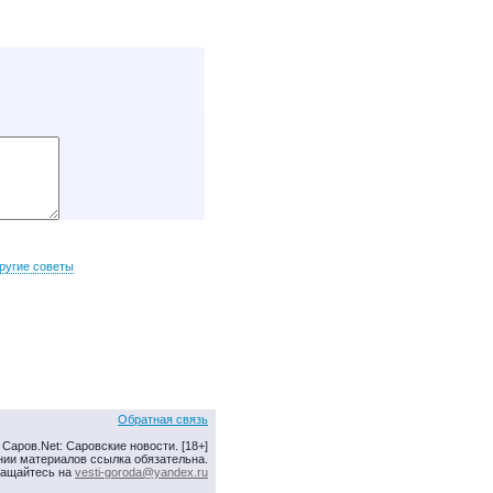
ругие советы
Обратная связь
Саров.Net: Саровские новости. [18+]
нии материалов ссылка обязательна.
ращайтесь на
vesti-goroda@yandex.ru