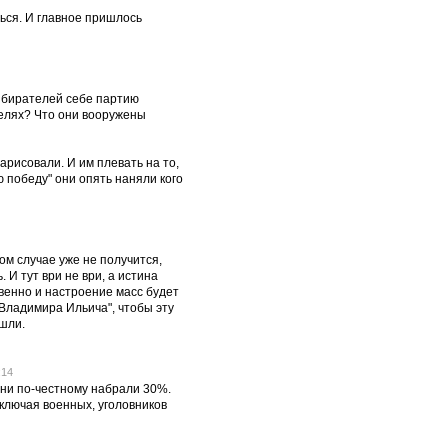
ться. И главное пришлось
збирателей себе партию
телях? Что они вооружены
арисовали. И им плевать на то,
ю победу" они опять наняли кого
том случае уже не получится,
 И тут ври не ври, а истина
венно и настроение масс будет
"Владимира Ильича", чтобы эту
ышли.
:14
они по-честному набрали 30%.
ключая военных, уголовников