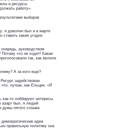
силы и ресурсы
должать работу».
результатами выборов
: я доволен был и в марте
но ставить какие угодно
 очередь, руководством
 Потому что не ходят! Какая
проголосовали так, как велели
очему? А за кого еще?
 Ресурс задействован
 что, лучше, как Ельцин: «Я
ь как-то лоббируют интересы
о азарт был, я людей
и думы пятого созыва
о демократические идеи
ько правильную политику она