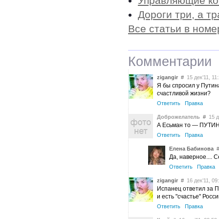
Управляющие ко
Дороги три, а т
Все статьи в номе
Комментарии
zigangir
#
15 дек’11, 11
Я бы спросил у Путина.
счастливой жизни?
Ответить
Правка
Доброжелатель
#
15 де
А Есьман то — ПУТИН!!!!!!
Ответить
Правка
Елена Бабинова
Да, наверное.... Се
Ответить
Правка
zigangir
#
16 дек’11, 09
Испанец ответил за Пу
и есть "счастье" Росс
Ответить
Правка