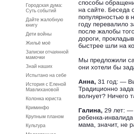
способы обращения
Городская дума:
на сайте. Беседа
Суть событий
популярностью в 
Дайте жалобную
году перевалило з
книгу
после жалобы того
Дети войны
дороги, прокладыв
Жильё моё
быстрее шли на ко
Записки отчаянной
мамочки
Мы предложили са
Знай наших
они хотели бы зад
Испытано на себе
Анна,
31 год: — В
История с Еленой
Традиционно зада
Мавлихановой
волнует? Ничего т
Колонка юриста
Криминфо
Галина,
29 лет: —
Крупным планом
ребенка-инвалида 
мама, значит, не р
Культура