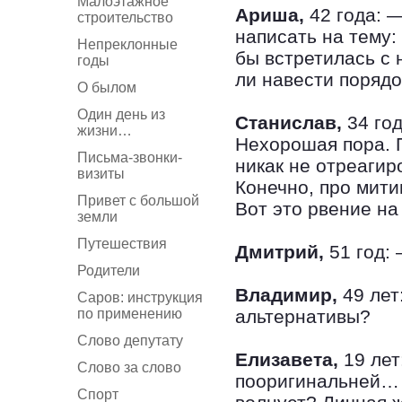
Малоэтажное
Ариша,
42 года: —
строительство
написать на тему:
Непреклонные
бы встретилась с 
годы
ли навести порядо
О былом
Один день из
Станислав,
34 год
жизни…
Нехорошая пора. 
Письма-звонки-
никак не отреагир
визиты
Конечно, про мити
Привет с большой
Вот это рвение н
земли
Путешествия
Дмитрий,
51 год:
Родители
Владимир,
49 лет
Саров: инструкция
по применению
альтернативы?
Слово депутату
Елизавета,
19 лет
Слово за слово
пооригинальней… 
Спорт