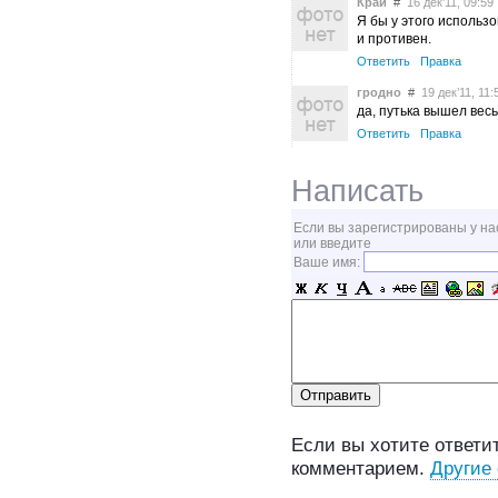
Край
#
16 дек’11, 09:59
Я бы у этого использ
и противен.
Ответить
Правка
гродно
#
19 дек’11, 11:
да, путька вышел весь
Ответить
Правка
Написать
Если вы зарегистрированы у на
или введите
Ваше имя:
Если вы хотите ответит
комментарием.
Другие