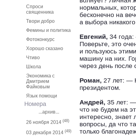
волнует? Личная ж
Спроси
нормальных, котор
священника
бесконечно на веч
Твори добро
а выбора никакого 
Фемины и политика
Евгений,
34 года:
Фотоконкурс
Поверьте, это оче
Хорошо сказано
и пользуюсь этим
Чтиво
машину на них. Го
через день после 
Школа
Экономика с
Роман,
27 лет: — 
Дмитрием
Файковым
президентом.
Язык помощи
Андрей,
35 лет: —
Номера
что не будем на эт
...архив...
интересно, знает 
(48)
26 ноября 2014
вопросы, да что т
только благонаде
(49)
03 декабря 2014