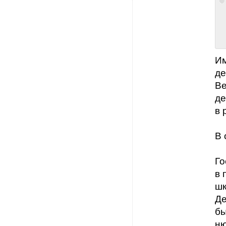
Им
де
Ве
де
в 
В 
Го
в 
шк
Де
бы
ню