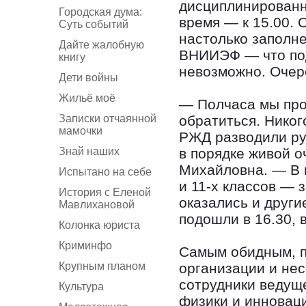
дисциплинированн
Городская дума:
время — к 15.00. 
Суть событий
настолько заполн
Дайте жалобную
ВНИИЭФ — что под
книгу
невозможно. Очер
Дети войны
Жильё моё
— Полчаса мы прос
Записки отчаянной
обратиться. Никог
мамочки
РЖД разводили ру
Знай наших
в порядке живой 
Михайловна. — В ит
Испытано на себе
и 11-х классов — 
История с Еленой
оказались и други
Мавлихановой
подошли в 16.30, 
Колонка юриста
Криминфо
Самым обидным, п
Крупным планом
организации и нес
сотрудники ведуще
Культура
физики и инновац