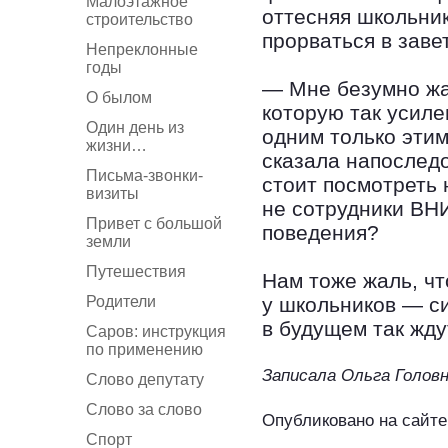
Малоэтажное
оттесняя школьни
строительство
прорваться в заве
Непреклонные
годы
— Мне безумно жа
О былом
которую так усиле
Один день из
одним только этим
жизни…
сказала напоследо
Письма-звонки-
стоит посмотреть 
визиты
не сотрудники ВН
Привет с большой
поведения?
земли
Путешествия
Нам тоже жаль, чт
Родители
у школьников — с
в будущем так жду
Саров: инструкция
по применению
Записала Ольга Голов
Слово депутату
Слово за слово
Опубликовано на сайте
Спорт