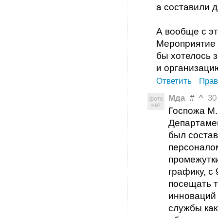
а составили д
А вообще с э
Мероприятие 
бы хотелось з
и организаци
Ответить
Прав
Мда
#
^
30 
Госпожа М.
Департамен
был состав
персонало
промежутки
графику, с
посещать т
инноваций
службы ка