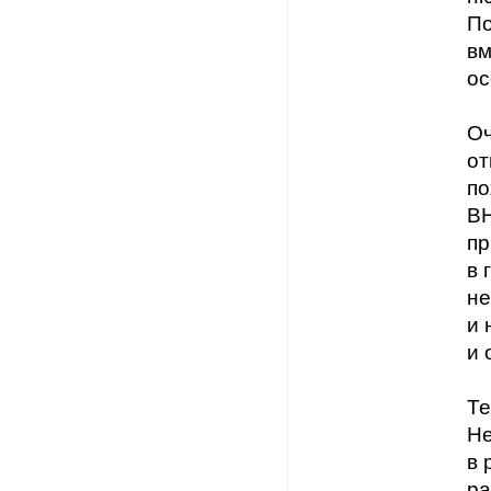
По
вм
ос
Оч
от
по
ВН
пр
в 
не
и 
и 
Те
Не
в 
ра