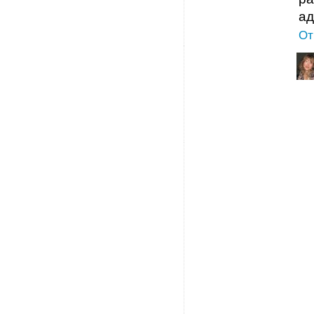
ад
От