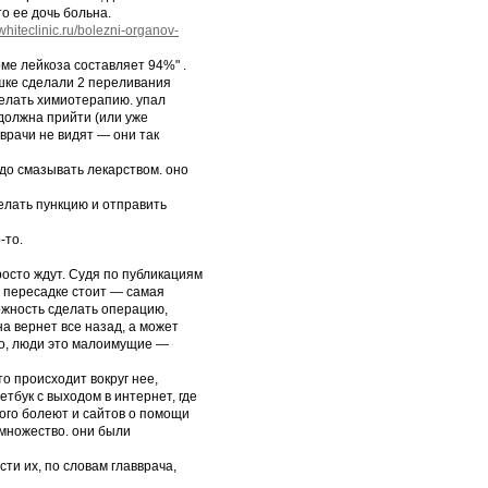
то ее дочь больна.
/whiteclinic.ru/bolezni-organov-
ме лейкоза составляет 94%" .
шке сделали 2 переливания
делать химиотерапию. упал
 должна прийти (или уже
врачи не видят — они так
до смазывать лекарством. оно
елать пункцию и отправить
-то.
росто ждут. Судя по публикациям
о пересадке стоит — самая
можность сделать операцию,
на вернет все назад, а может
ило, люди это малоимущие —
то происходит вокруг нее,
етбук с выходом в интернет, где
ого болеют и сайтов о помощи
е множество. они были
сти их, по словам главврача,