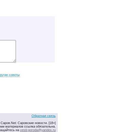
ругие советы
Обратная связь
Саров.Net: Саровские новости. [18+]
нии материалов ссылка обязательна.
ращайтесь на
vesti-goroda@yandex.ru