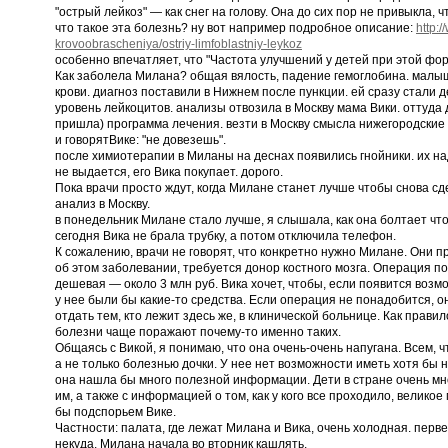
"острый лейкоз" — как снег на голову. Она до сих пор не привыкла, ч
что такое эта болезнь? ну вот например подробное описание:
http:/
krovoobrascheniya/ostriy-limfoblastniy-leykoz
особенно впечатляет, что "Частота улучшений у детей при этой фор
Как заболела Милана? общая вялость, падение гемоглобина. малы
крови. диагноз поставили в Нижнем после пункции. ей сразу стали 
уровень лейкоцитов. анализы отвозила в Москву мама Вики. оттуда
пришла) программа лечения. везти в Москву смысла нижегородские 
и говорятВике: "не довезешь".
после химиотерапии в Миланы на деснах появились гнойники. их на
не выдается, его Вика покупает. дорого.
Пока врачи просто ждут, когда Милане станет лучше чтобы снова сд
анализ в Москву.
в понедельник Милане стало лучше, я слышала, как она болтает что
сегодня Вика не брала трубку, а потом отключила телефон.
К сожалению, врачи не говорят, что конкретно нужно Милане. Они п
об этом заболевании, требуется донор костного мозга. Операция п
дешевая — около 3 млн руб. Вика хочет, чтобы, если появится воз
у нее были бы какие-то средства. Если операция не понадобится, о
отдать тем, кто лежит здесь же, в клинической больнице. Как прав
болезни чаще поражают почему-то именно таких.
Общаясь с Викой, я понимаю, что она очень-очень напугана. Всем, ч
а не только болезнью дочки. У нее нет возможности иметь хотя бы н
она нашла бы много полезной информации. Дети в стране очень мн
им, а также с информацией о том, как у кого все проходило, велико
бы подспорьем Вике.
Частности: палата, где лежат Милана и Вика, очень холодная. перве
некуда. Милана начала во вторник кашлять.