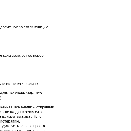
евочке. вчера взяли пункцию
тдала свою. вот ее номер:
что кто-то из знакомых
дям, но очень рады, что
).
зненная. все анализы отправили
ак не входит в ремиссию.
онсилиум в москве и будут
имиотерапию.
ану уже четыре раза просто
ливания крови даже внешне