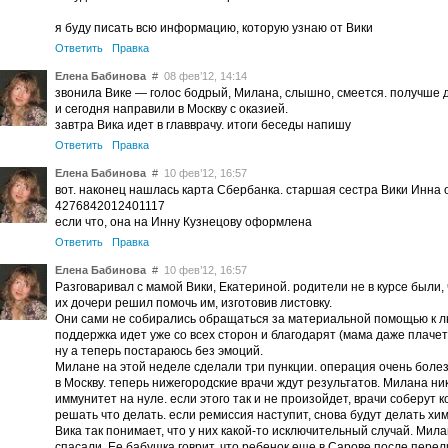
я буду писать всю информацию, которую узнаю от Вики
Ответить
Правка
Елена Бабинова
#
08 фев’12, 14:14
звонила Вике — голос бодрый, Милана, слышно, смеется. получше д
и сегодня направили в Москву с оказией.
завтра Вика идет в главврачу. итоги беседы напишу
Ответить
Правка
Елена Бабинова
#
10 фев’12, 16:57
вот. наконец нашлась карта Сбербанка. старшая сестра Вики Инна о
4276842012401117
если что, она на Инну Кузнецову оформлена
Ответить
Правка
Елена Бабинова
#
10 фев’12, 16:57
Разговаривал с мамой Вики, Екатериной. родители не в курсе были, 
их дочери решил помочь им, изготовив листовку.
Они сами не собирались обращаться за материальной помощью к лю
поддержка идет уже со всех сторон и благодарят (мама даже плачет
ну а теперь постараюсь без эмоций.
Милане на этой неделе сделали три пункции. операция очень боле
в Москву. теперь нижегородские врачи ждут результатов. Милана ник
иммунитет на нуле. если этого так и не произойдет, врачи соберут к
решать что делать. если ремиссия наступит, снова будут делать х
Вика так понимает, что у них какой-то исключительный случай. Мил
спасали. Ее бабушка говрит, что ребенок еще в Сарове после пере