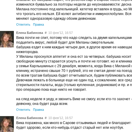
изменился буквально за полторы недели до неузнаваемости: десна в
Милана постоянно под капельницей. катетер вставлен в грудь, но М
что трогать его нельзя. Ей колют антибиотки и иммуноглобулин. Вс
меняют одноразовую одежду обоим девчонкам.
Ответить
Правка
Елена Бабинова
#
10 фев’12, 16:57
Вика почти не спит, потому что надо следить за двумя капельницам
подцепить вирус, любой будет для Миланы смертельным.
бабушка ездит к ним каждые четыре дня, в другое время ее навеща
нижегородка.
У Миланы проснулся аппетит и она ест за четверых. бабушка носит 
свободную минуту старается уснуть и почти не готовит. но и клиника
у семьи Карлышкиных с 29 декабря, момента, когда Вика с Миланой
клинику, истрачено свыше 70 т рублей, это не считая денег на поезд
по всем тратам бабушка будет отчитываться, будем публиковать все
Девочкам лежать в больнице еще не один год, к сожалению. все сре
стерильности палаты, вода (только купленная, родниковая) и пр. и п
про операцию пока еще никто не говорит.
на след неделе я уеду, и звонить Вике не смогу. если кто-то захоче
девчонку, она будет рада всем.
Ответить
Правка
Елена Бабинова
#
10 фев’12, 16:57
Вика поражена, как много в Сарове отзывчивых людей и благодарит 
будет здорово, если кто-нибудь отдаст старый нет или ноутбук.