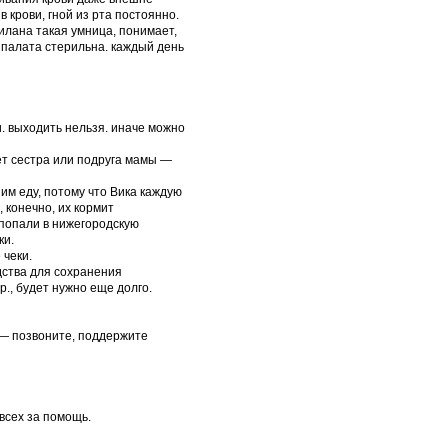
 крови, гной из рта постоянно.
илана такая умница, понимает,
я палата стерильна. каждый день
и. выходить нельзя. иначе можно
ет сестра или подруга мамы —
им еду, потому что Вика каждую
, конечно, их кормит
 попали в нижегородскую
ки.
 чеки.
дства для сохранения
р., будет нужно еще долго.
т — позвоните, поддержите
всех за помощь.