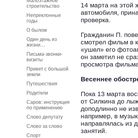
Малоэтажное
14 марта на этой 
строительство
автомобиля, прин
Непреклонные
проверка.
годы
О былом
Гражданин П. пове
Один день из
смотрел фильм в 
жизни…
«ушел» его фотоа
Письма-звонки-
он заметил не сра
визиты
просмотра фильма
Привет с большой
земли
Весеннее обостр
Путешествия
Родители
Пока 13 марта вос
от Силкина до лы
Саров: инструкция
по применению
доподлинно не изв
например, в музы
Слово депутату
направлялась из 
Слово за слово
занятий.
Спорт