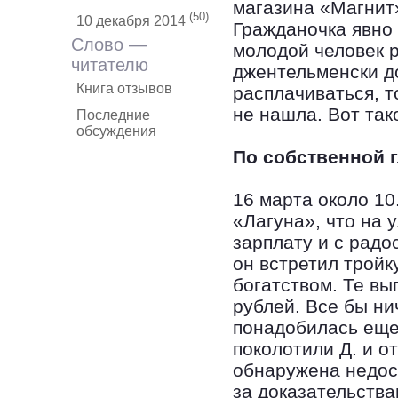
магазина «Магнит»
(50)
10 декабря 2014
Гражданочка явно
Слово —
молодой человек р
читателю
джентельменски до
Книга отзывов
расплачиваться, т
не нашла. Вот так
Последние
обсуждения
По собственной 
16 марта около 10
«Лагуна», что на 
зарплату и с радо
он встретил тройк
богатством. Те вы
рублей. Все бы ни
понадобилась еще
поколотили Д. и о
обнаружена недос
за доказательства