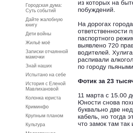
из которых на быт
Городская дума:
побуждений.
Суть событий
Дайте жалобную
На дорогах город
книгу
ответственности п
Дети войны
паспортного режи
Жильё моё
выявлено 720 пра
Записки отчаянной
водителей. Хулига
мамочки
распивали алкого
Знай наших
по городу пьяными
Испытано на себе
Фотик за 23 тыся
История с Еленой
Мавлихановой
11 марта с 15.00 
Колонка юриста
Юности снова похи
Криминфо
буквально две нед
Крупным планом
кабель, но тогда 
что замок там так
Культура