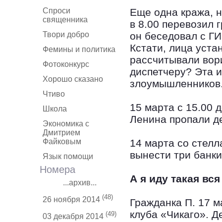
Спроси
Еще одна кража, н
священника
в 8.00 перевозил г
Твори добро
он беседовал с ГИ
Кстати, лица уста
Фемины и политика
рассчитывали вор
Фотоконкурс
диспетчеру? Эта 
Хорошо сказано
злоумышленников
Чтиво
15 марта с 15.00 
Школа
Ленина пропали де
Экономика с
Дмитрием
Файковым
14 марта со стелл
вынести три банки
Язык помощи
Номера
А я иду такая вс
...архив...
(48)
26 ноября 2014
Гражданка П. 17 м
клуба «Чикаго». Д
(49)
03 декабря 2014