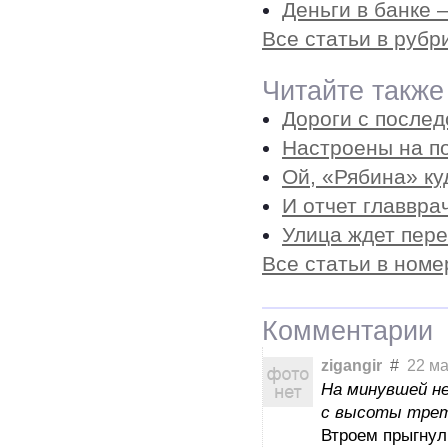
Деньги в банке –
Все статьи в руб
Читайте также
Дороги с после
Настроены на п
Ой, «Рябина» ку
И отчет главвра
Улица ждет пе
Все статьи в номе
Комментарии
zigangir
#
22 мар
На минувшей не
с высоты трет
Втроем прыгнул