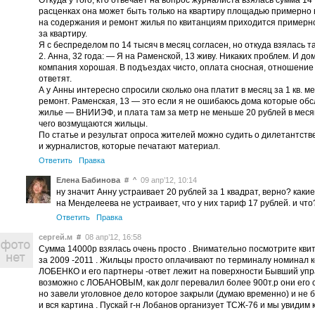
Откуда у того, кто отвечает на вопрос журналиста взялась сумма 14 
расценках она может быть только на квартиру площадью примерно в 
на содержания и ремонт жилья по квитанциям приходится примерно
за квартиру.
Я с беспределом по 14 тысяч в месяц согласен, но откуда взялась 
2. Анна, 32 года: — Я на Раменской, 13 живу. Никаких проблем. И д
компания хорошая. В подъездах чисто, оплата сносная, отношение
ответят.
А у Анны интересно спросили сколько она платит в месяц за 1 кв. 
ремонт. Раменская, 13 — это если я не ошибаюсь дома которые об
жилье — ВНИИЭФ, и плата там за метр не меньше 20 рублей в месяц
чего возмущаются жильцы.
По статье и результат опроса жителей можно судить о дилетантстве 
и журналистов, которые печатают материал.
Ответить
Правка
Елена Бабинова
#
^
09 апр’12, 10:14
ну значит Анну устраивает 20 рублей за 1 квадрат, верно? как
на Менделеева не устраивает, что у них тариф 17 рублей. и чт
Ответить
Правка
сергей.м
#
08 апр’12, 16:58
Сумма 14000р взялась очень просто . Внимательно посмотрите кви
за 2009 -2011 . Жильцы просто оплачивают по терминалу номинал 
ЛОБЕНКО и его партнеры -ответ лежит на поверхности Бывший упра
возможно с ЛОБАНОВЫМ, как долг перевалил более 900т.р они его с
но завели уголовное дело которое закрыли (думаю временно) и не 
и вся картина . Пускай г-н Лобанов организует ТСЖ-76 и мы увидим к