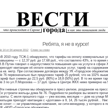
Ребята, я не в курсе!
№ 14 от 04 апреля 2012
Слово за слово
«В 2010 году ТСЖ-1 обнаружило, что тарифы на оплату коммунальных у
завышены — с 12,37 руб. до 17,68 руб., что составляло 43%, в то время 
В.В.Путин говорил о недопустимости повышения цен на услуги в сфере
приходят квитанции об оплате коммунальных услуг, тариф на содержание
за кв. метр. При согласовании договора между УК «Городское общежити
№ 76 первоначально был предложен тариф 25 рублей, что на 102% выше,
тариф был снижен до 22,5 руб. (80%) и 18,8 (50%) руб. В то же время та
№ 3 по ул.П.Морозова — 17 руб. Цены в Центре ЖКХ ниже примерно на 
Эти гневные строчки мы обнаружили в пресс-релизе, розданном на пресс
Ее устроили жильцы дома № 76. Подробности разборок вы можете прочит
газеты. С июля прошлого года — уже восемь месяцев — дом на улице М
жильцам приходят квитанции с «долгами» в 9, 14, 26 тысяч рублей… Ник
не хочет — ни управляющая компания, ни сити-менеджер, у которого в п
УК «МУП «Городское общежитие».