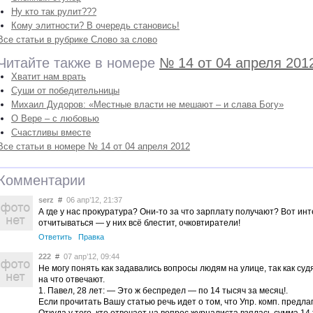
Ну кто так рулит???
Кому элитности? В очередь становись!
Все статьи в рубрике Слово за слово
Читайте также в номере
№ 14 от 04 апреля 201
Хватит нам врать
Суши от победительницы
Михаил Дудоров: «Местные власти не мешают – и слава Богу»
О Вере – с любовью
Счастливы вместе
Все статьи в номере № 14 от 04 апреля 2012
Комментарии
serz
#
06 апр’12, 21:37
А где у нас прокуратура? Они-то за что зарплату получают? Вот инт
отчитываться — у них всё блестит, очковтиратели!
Ответить
Правка
222
#
07 апр’12, 09:44
Не могу понять как задавались вопросы людям на улице, так как су
на что отвечают.
1. Павел, 28 лет: — Это ж беспредел — по 14 тысяч за месяц!.
Если прочитать Вашу статью речь идет о том, что Упр. комп. предлага