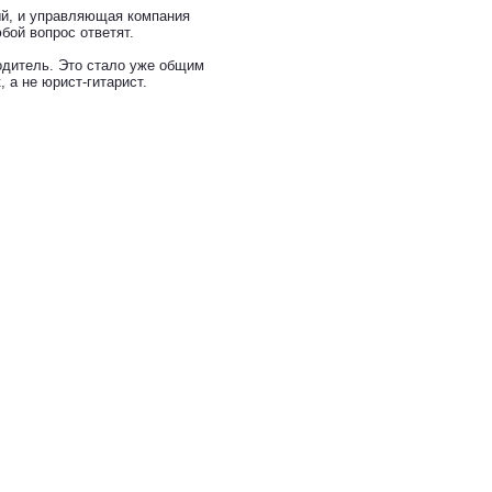
ый, и управляющая компания
бой вопрос ответят.
одитель. Это стало уже общим
 а не юрист-гитарист.