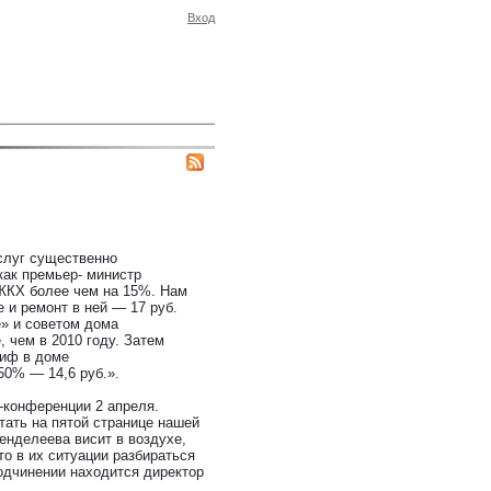
Вход
слуг существенно
как премьер- министр
 ЖКХ более чем на 15%. Нам
 и ремонт в ней — 17 руб.
е» и советом дома
 чем в 2010 году. Затем
риф в доме
50% — 14,6 руб.».
-конференции 2 апреля.
ать на пятой странице нашей
енделеева висит в воздухе,
то в их ситуации разбираться
одчинении находится директор