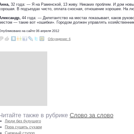
Анна,
32 года: — Я на Раменской, 13 живу. Никаких проблем. И дом нов
хорошая. В подъездах чисто, оплата сносная, отношение хорошее. На лю
Александр,
44 года: — Дилетантство на местах показывает, каков руков
местом — такие вот «ошибки». Городом должен управлять хозяйственник,
Опубликовано на сайте 06 апреля 2012
Обсуждение: 6
Читайте также в рубрике
Слово за слово
Люди без будущего
Пора сушить сухари
Снежный ступор