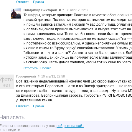
Ответить
Правка
Владимир Викторов
#
^
08 апр’12, 22:35
Те цифры, которые приводит Ткаченко в качестве обоснования 
никакой критики. Полностью история с этим счетом выглядит та
и пришли выписываться, им сказали "у вас долг 5 тыщ, оплатите
и оплатили, снова пришли выписываться, а им уже этот счет н
и сами выписались там. То есть я бы понял, если бы этот пресл
взял, сложил, поделил всем жильцам по метрам и сказал "ты — 
и постепенно со всех собирал бы. А здесь непонятные суммы и
их еще и каким-то "кручу-верчу" способом выставляют. У жильц
"объясните — что и за что?" А ответа как не было, так и нет. Ло
истории замешан, он лишь выполняет волю главы администрац
из своих бояр шесть домов холопов, чтобы тот их себе во благ
Ответить
Правка
Городничий
#
10 апр’12, 22:58
Вот Ткаченко недальновидный конечно чел! Его скоро выкинут как 
и станет вторым Боровским — а то и во Вниэф пристроют — не голод
он и проявит себя — начнет в грудь — мол, я за народ... Ну а пока М
за Димитрова. Беспринципная серость, трусость и ФЛЮГЕРОВСТВ
дЭпутатишкам как он.
Ответить
Правка
Написать
Если вы зарегистрированы у нас,
войдите на сайт
.
или введите