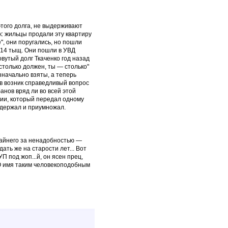
этого долга, не выдерживают
к: жильцы продали эту квартиру
", они поругались, но пошли
а 14 тыщ. Они пошли в УВД
овутый долг Ткаченко год назад
столько должен, ты — столько"
значально взяты, а теперь
ов возник справедливый вопрос
банов вряд ли во всей этой
ии, который передал одному
о держал и приумножал.
крайнего за ненадобностью —
ать же на старости лет... Вот
УП под жоп...й, он ясен прец,
О имя таким человекоподобным