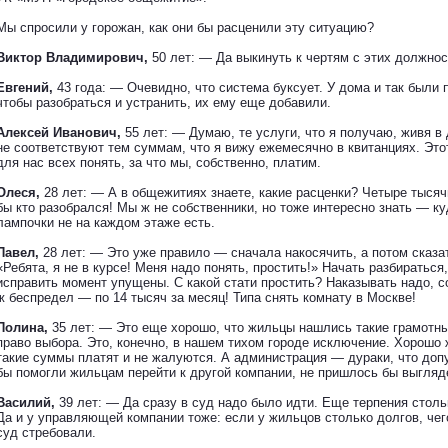
Мы спросили у горожан, как они бы расценили эту ситуацию?
Виктор Владимирович,
50 лет: — Да выкинуть к чертям с этих должнос
Евгений,
43 года: — Очевидно, что система буксует. У дома и так были 
чтобы разобраться и устранить, их ему еще добавили.
Алексей Иванович,
55 лет: — Думаю, те услуги, что я получаю, живя в
не соответствуют тем суммам, что я вижу ежемесячно в квитанциях. Эт
для нас всех понять, за что мы, собственно, платим.
Олеся,
28 лет: — А в общежитиях знаете, какие расценки? Четыре тысячи
бы кто разобрался! Мы ж не собственники, но тоже интересно знать — ку
лампочки не на каждом этаже есть.
Павел,
28 лет: — Это уже правило — сначала накосячить, а потом сказа
«Ребята, я не в курсе! Меня надо понять, простить!» Начать разбираться
исправить момент упущены. С какой стати простить? Наказывать надо, с
ж беспредел — по 14 тысяч за месяц! Типа снять комнату в Москве!
Полина,
35 лет: — Это еще хорошо, что жильцы нашлись такие грамотны
право выбора. Это, конечно, в нашем тихом городе исключение. Хорошо 
такие суммы платят и не жалуются. А администрация — дураки, что допу
бы помогли жильцам перейти к другой компании, не пришлось бы выгляде
Василий,
39 лет: — Да сразу в суд надо было идти. Еще терпения столь
Да и у управляющей компании тоже: если у жильцов столько долгов, чег
суд стребовали.