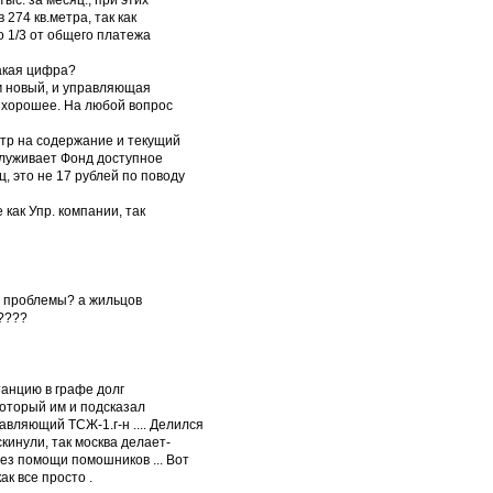
тыс. за месяц., при этих
274 кв.метра, так как
 1/3 от общего платежа
такая цифра?
ом новый, и управляющая
 хорошее. На любой вопрос
метр на содержание и текущий
служивает Фонд доступное
, это не 17 рублей по поводу
как Упр. компании, так
ие проблемы? а жильцов
о????
танцию в графе долг
который им и подсказал
вляющий ТСЖ-1.г-н .... Делился
кинули, так москва делает-
без помощи помошников ... Вот
ак все просто .