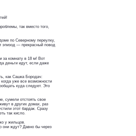
тей!
проблемы, так вместо того,
 доме по Северному переулку,
от эпизод — прекрасный повод
 за комнату в 18 м! Вот
да деньги идут, если даже
ть, как Сашка Бородач:
, когда уже все возможности
ообщать куда следует. Это
е, сумели отстоять свое
живут в других домах, раз
стили этот бардак. Сразу
ть так кисло.
ко у жильцов.
о они ждут? Давно бы через