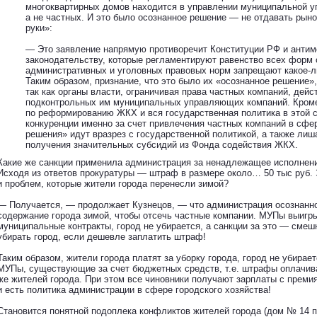
многоквартирных домов находится в управлении муниципальной 
а не частных. И это было осознанное решение — не отдавать рыно
руки»:
— Это заявление напрямую противоречит Конституции РФ и анти
законодательству, которые регламентируют равенство всех форм 
административных и уголовных правовых норм запрещают какое-ли
Таким образом, признание, что это было их «осознанное решение»,
так как органы власти, ограничивая права частных компаний, дейс
подконтрольных им муниципальных управляющих компаний. Кроме
по реформированию ЖКХ и вся государственная политика в этой 
конкуренции именно за счет привлечения частных компаний в сфе
решения» идут вразрез с государственной политикой, а также ли
получения значительных субсидий из Фонда содействия ЖКХ.
Какие же санкции применила администрация за ненадлежащее исполнени
Исходя из ответов прокуратуры — штраф в размере около… 50 тыс руб.
и проблем, которые жители города перенесли зимой?
— Получается, — продолжает Кузнецов, — что администрация осознанн
содержание города зимой, чтобы отсечь частные компании. МУПы выиг
муниципальные контракты, город не убирается, а санкции за это — смешн
убирать город, если дешевле заплатить штраф!
Таким образом, жители города платят за уборку города, город не убира
МУПы, существующие за счет бюджетных средств, т.е. штрафы оплачив
же жителей города. При этом все чиновники получают зарплаты с премия
и есть политика администрации в сфере городского хозяйства!
Становится понятной подоплека конфликтов жителей города (дом № 14 п