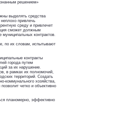
ознанным решением»
лжны выделять средства
 неплохо привлечь
урентную среду и привлечет
рация сможет должным
е муниципальных контрактов.
е, по их словам, испытывают
иципальные контракты
лей города путем
ций за их нарушение.
ов, в рамках их полномочий,
одских территорий. Создать
но-коммунального хозяйства,
 позволит четко и объективно
ться планомерно, эффективно