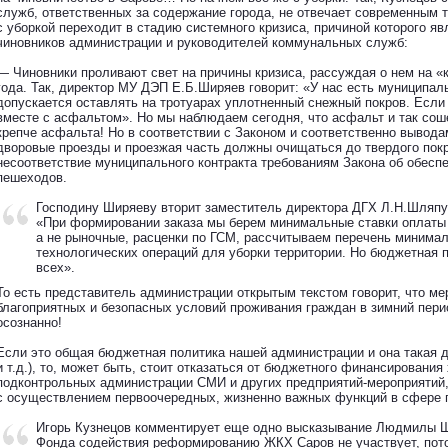
служб, ответственных за содержание города, не отвечает современным т
с уборкой переходит в стадию системного кризиса, причиной которого яв
чиновников администрации и руководителей коммунальных служб:
— Чиновники проливают свет на причины кризиса, рассуждая о нем на «к
года. Так, директор МУ ДЭП Е.Б.Ширяев говорит: «У нас есть муниципал
допускается оставлять на тротуарах уплотненный снежный покров. Если
вместе с асфальтом». Но мы наблюдаем сегодня, что асфальт и так сош
крепче асфальта! Но в соответствии с Законом и соответственно вывода
дворовые проезды и проезжая часть должны очищаться до твердого покры
несоответствие муниципального контракта требованиям Закона об обесп
пешеходов.
Господину Ширяеву вторит заместитель директора ДГХ Л.Н.Шляпуг
«При формировании заказа мы берем минимальные ставки оплаты 
а не рыночные, расценки по ГСМ, рассчитываем перечень минима
технологических операций для уборки территории. Но бюджетная п
всех».
То есть представитель администрации открытым текстом говорит, что м
благоприятных и безопасных условий проживания граждан в зимний пер
осознанно!
Если это общая бюджетная политика нашей администрации и она такая д
и т.д.), то, может быть, стоит отказаться от бюджетного финансирования 
подконтрольных администрации СМИ и других предприятий-мероприятий
с осуществлением первоочередных, жизненно важных функций в сфере г
Игорь Кузнецов комментирует еще одно высказывание Людмилы Ш
Фонда содействия реформированию ЖКХ Саров не участвует, пото