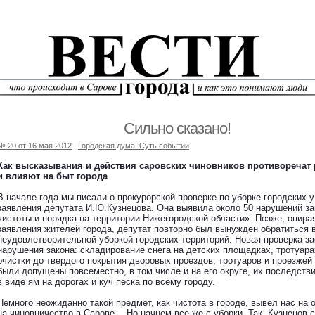
Сильно сказано!
№ 20 от 16 мая 2012
Городская дума: Суть событий
Как высказывания и действия саровских чиновников противоречат
и влияют на быт города
В начале года мы писали о прокурорской проверке по уборке городских 
заявления депутата И.Ю.Кузнецова. Она выявила около 50 нарушений з
чистоты и порядка на территории Нижегородской области». Позже, опир
заявления жителей города, депутат повторно был вынужден обратиться в
неудовлетворительной уборкой городских территорий. Новая проверка 
нарушения закона: складирование снега на детских площадках, тротуарах
очистки до твердого покрытия дворовых проездов, тротуаров и проезжей
были допущены повсеместно, в том числе и на его округе, их последств
в виде ям на дорогах и куч песка по всему городу.
Немного неожиданно такой предмет, как чистота в городе, вывел нас на 
на чиновничество в Сарове… Но начнем все же с уборки. Так, Кузнецов с