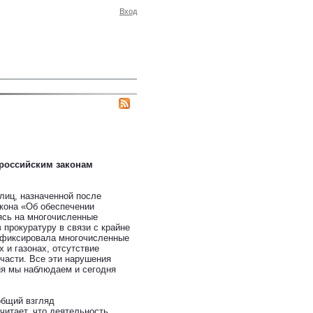
Вход
 российским законам
улиц, назначенной после
акона «Об обеспечении
аясь на многочисленные
 прокуратуру в связи с крайне
зафиксировала многочисленные
 и газонах, отсутствие
 части. Все эти нарушения
ия мы наблюдаем и сегодня
общий взгляд
читает, что деятельность