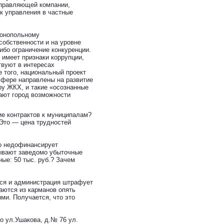
управляющей компании,
к управления в частные
монопольному
собственности и на уровне
бо ограничение конкуренции.
 имеет признаки коррупции,
твуют в интересах
 того, национальный проект
сфере направлены на развитие
ру ЖКХ, и такие «осознанные
шают город возможности
е контрактов к муниципалам?
 Это — цена трудностей
о недофинансирует
рывают заведомо убыточные
ые: 50 тыс. руб.? Зачем
ется и администрация штрафует
аются из карманов опять
ми. Получается, что это
о ул.Ушакова, д.№ 76 ул.