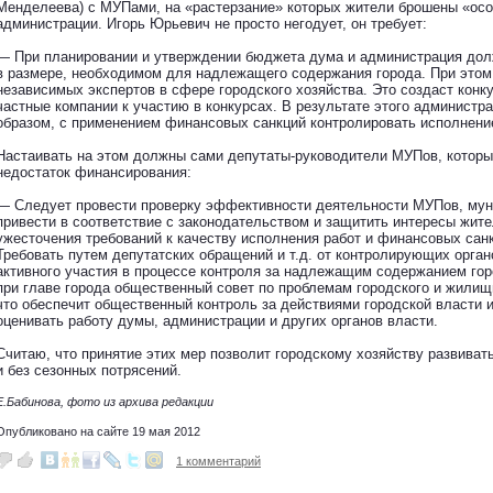
Менделеева) с МУПами, на «растерзание» которых жители брошены «ос
администрации. Игорь Юрьевич не просто негодует, он требует:
— При планировании и утверждении бюджета дума и администрация до
в размере, необходимом для надлежащего содержания города. При этом
независимых экспертов в сфере городского хозяйства. Это создаст конк
частные компании к участию в конкурсах. В результате этого админист
образом, с применением финансовых санкций контролировать исполнени
Настаивать на этом должны сами депутаты-руководители МУПов, которы
недостаток финансирования:
— Следует провести проверку эффективности деятельности МУПов, мун
привести в соответствие с законодательством и защитить интересы жите
ужесточения требований к качеству исполнения работ и финансовых санк
Требовать путем депутатских обращений и т.д. от контролирующих орган
активного участия в процессе контроля за надлежащим содержанием гор
при главе города общественный совет по проблемам городского и жилищ
что обеспечит общественный контроль за действиями городской власти и
оценивать работу думы, администрации и других органов власти.
Считаю, что принятие этих мер позволит городскому хозяйству развива
и без сезонных потрясений.
Е.Бабинова, фото из архива редакции
Опубликовано на сайте 19 мая 2012
1 комментарий