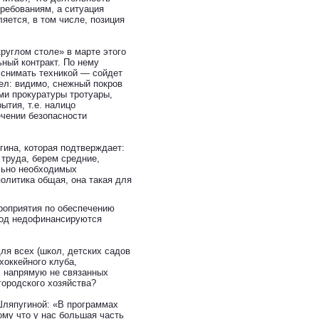
ребованиям, а ситуация
ляется, в том числе, позиция
руглом столе» в марте этого
ьный контракт. По нему
 снимать техникой — сойдет
ел: видимо, снежный покров
ми прокуратуры тротуары,
тия, т.е. налицо
ечении безопасности
ина, которая подтверждает:
труда, берем средние,
льно необходимых
олитика общая, она такая для
ероприятия по обеспечению
иод недофинансируются
ля всех (школ, детских садов
хоккейного клуба,
, напрямую не связанных
ородского хозяйства?
ляпугиной: «В программах
му что у нас большая часть