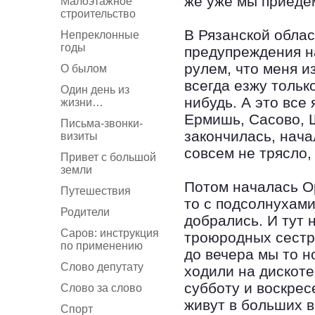
же уже мы приедем
Малоэтажное
строительство
В Рязанской облас
Непреклонные
годы
предупреждения на
рулем, что меня и
О былом
всегда езжу тольк
Один день из
нибудь. А это вс
жизни…
Ермишь, Сасово, Ш
Письма-звонки-
закончилась, нача
визиты
совсем не трясло,
Привет с большой
земли
Потом началась Ор
Путешествия
то с подсолнухами
Родители
добрались. И тут 
Саров: инструкция
троюродных сестр
по применению
до вечера мы то н
Слово депутату
ходили на дискоте
субботу и воскрес
Слово за слово
живут в больших в
Спорт