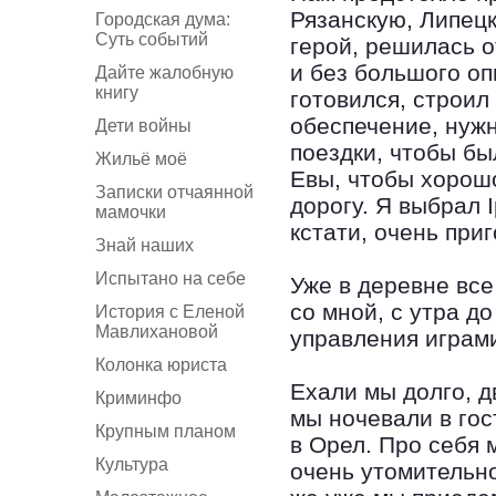
Рязанскую, Липец
Городская дума:
Суть событий
герой, решилась о
и без большого оп
Дайте жалобную
книгу
готовился, строил
обеспечение, нуж
Дети войны
поездки, чтобы бы
Жильё моё
Евы, чтобы хорошо
Записки отчаянной
дорогу. Я выбрал 
мамочки
кстати, очень при
Знай наших
Испытано на себе
Уже в деревне все
со мной, с утра д
История с Еленой
Мавлихановой
управления играми
Колонка юриста
Ехали мы долго, д
Криминфо
мы ночевали в гос
Крупным планом
в Орел. Про себя 
Культура
очень утомительно