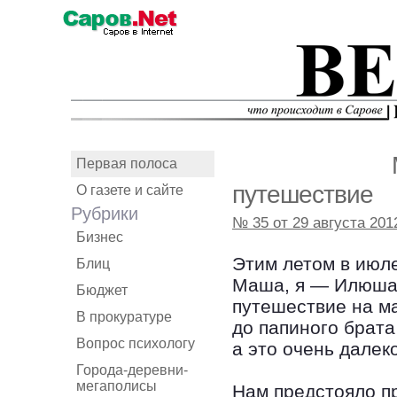
Первая полоса
путешествие
О газете и сайте
Рубрики
№ 35 от 29 августа 201
Бизнес
Этим летом в июл
Блиц
Маша, я — Илюша 
Бюджет
путешествие на м
В прокуратуре
до папиного брат
Вопрос психологу
а это очень далеко
Города-деревни-
мегаполисы
Нам предстояло п