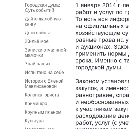
1 января 2014 г. 
Городская дума:
Суть событий
работ и услуг по 
То есть вся инфор
Дайте жалобную
книгу
на официальных э
хозяйствующие су
Дети войны
равные права на у
Жильё моё
и аукционах. Зак
Записки отчаянной
применить нормы 
мамочки
срока. Именно с т
Знай наших
городской думы.
Испытано на себе
Законом установл
История с Еленой
Мавлихановой
закупок, а именно
равноправие, спр
Колонка юриста
и необоснованных
Криминфо
к участникам заку
Крупным планом
расходование ден
Культура
работ, услуг (с у