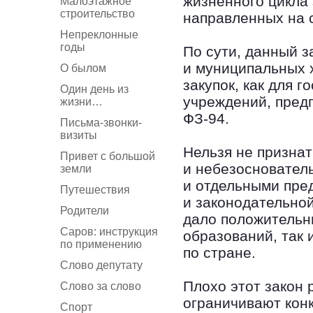
жизненного цикла
Малоэтажное
строительство
направленных на 
Непреклонные
годы
По сути, данный 
и муниципальных 
О былом
закупок, как для 
Один день из
учреждений, предп
жизни…
ФЗ-94.
Письма-звонки-
визиты
Нельзя не признат
Привет с большой
и небезосновател
земли
и отдельными пре
Путешествия
и законодательной
Родители
дало положительн
Саров: инструкция
образований, так 
по применению
по стране.
Слово депутату
Плохо этот закон 
Слово за слово
ограничивают кон
Спорт