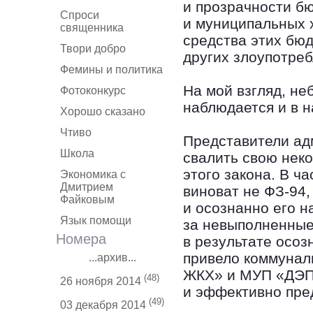
и прозрачности б
Спроси
и муниципальных 
священника
средства этих бюд
Твори добро
других злоупотреб
Фемины и политика
На мой взгляд, не
Фотоконкурс
наблюдается и в 
Хорошо сказано
Чтиво
Представители ад
Школа
свалить свою нек
этого закона. В ча
Экономика с
Дмитрием
виноват не ФЗ-94,
Файковым
и осознанно его 
Язык помощи
за невыполненные
Номера
в результате осо
привело коммунал
...архив...
ЖКХ» и МУП «ДЭП»
(48)
26 ноября 2014
и эффективно пре
(49)
03 декабря 2014