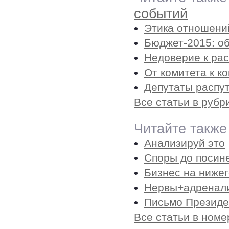
событий
Этика отношени
Бюджет-2015: о
Недоверие к ра
От комитета к к
Депутаты распу
Все статьи в рубр
Читайте также
Анализируй это
Споры до посин
Бизнес на ниже
Нервы+адренал
Письмо Президе
Все статьи в номе