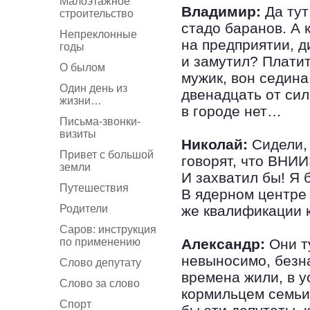
Малоэтажное
Владимир:
Да тут
строительство
стадо баранов. А 
Непреклонные
на предприятии, д
годы
и замутил? Платит
О былом
мужик, вон седина
Один день из
двенадцать от сил
жизни…
в городе нет…
Письма-звонки-
визиты
Николай:
Сидели, 
Привет с большой
говорят, что ВНИИ
земли
И захватил бы! Я
Путешествия
В ядерном центре
Родители
же квалификации 
Саров: инструкция
по применению
Александр:
Они ту
невыносимо, безна
Слово депутату
времена жили, в у
Слово за слово
кормильцем семьи
Спорт