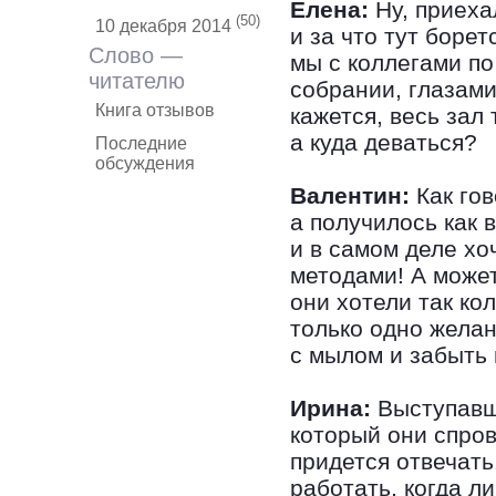
Елена:
Ну, приеха
(50)
10 декабря 2014
и за что тут боре
Слово —
мы с коллегами по
читателю
собрании, глазами
Книга отзывов
кажется, весь зал
а куда деваться?
Последние
обсуждения
Валентин:
Как гов
а получилось как 
и в самом деле хо
методами! А может
они хотели так ко
только одно желан
с мылом и забыть 
Ирина:
Выступавши
который они спров
придется отвечать
работать, когда л