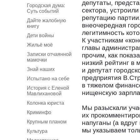
депутаты, предст
Городская дума:
сектора, устроил
Суть событий
репутацию партии.
Дайте жалобную
внеочередная гор
книгу
легитимность кот
Дети войны
К участникам «ко
Жильё моё
главы администра
Записки отчаянной
прочим, как показ
мамочки
низкий рейтинг в 
Знай наших
и депутат городс
предприятия В.Стр
Испытано на себе
в тяжелом финанс
История с Еленой
нищенскую зарпл
Мавлихановой
Колонка юриста
Мы разыскали уча
Криминфо
их прокомментиро
Крупным планом
напуганы (а вдруг
мы указываем тол
Культура