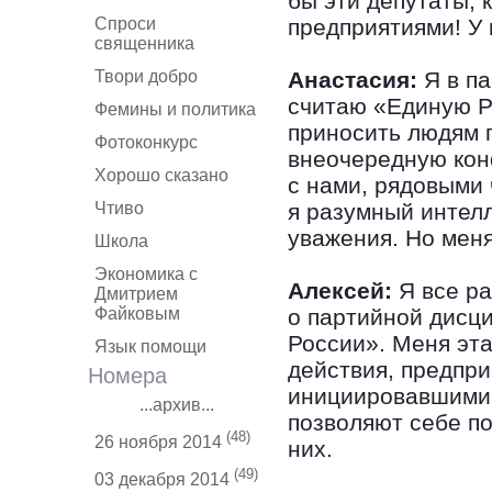
бы эти депутаты, 
Спроси
предприятиями! У 
священника
Твори добро
Анастасия:
Я в па
считаю «Единую Р
Фемины и политика
приносить людям п
Фотоконкурс
внеочередную кон
Хорошо сказано
с нами, рядовыми 
Чтиво
я разумный интелл
уважения. Но мен
Школа
Экономика с
Алексей:
Я все ра
Дмитрием
Файковым
о партийной дисц
России». Меня эта
Язык помощи
действия, предпр
Номера
инициировавшими 
...архив...
позволяют себе по
(48)
26 ноября 2014
них.
(49)
03 декабря 2014