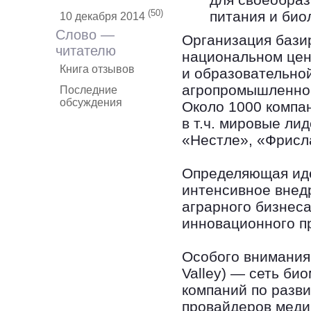
(50)
питания и био
10 декабря 2014
Слово —
Организация бази
читателю
национальном цен
Книга отзывов
и образовательной
агропромышленног
Последние
обсуждения
Около 1000 компа
в т.ч. мировые ли
«Нестле», «Фрисл
Определяющая ид
интенсивное внед
аграрного бизнеса
инновационного п
Особого внимания 
Valley) — сеть би
компаний по разв
провайдеров медиц