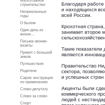
Малоэтажное
Благодаря работе
строительство
и находящихся все
Непреклонные
всей России.
годы
О былом
Крохотная страна
Один день из
занимает второе м
жизни…
сельскохозяйстве
Письма-звонки-
визиты
Такие показатели 
Привет с большой
являются инновац
земли
Путешествия
Правительство Ни
Родители
сектора, позволя
и успешных стран
Саров: инструкция
по применению
Акценты были сде
Слово депутату
коммерческого пр
Слово за слово
людей с нестанда
Спорт