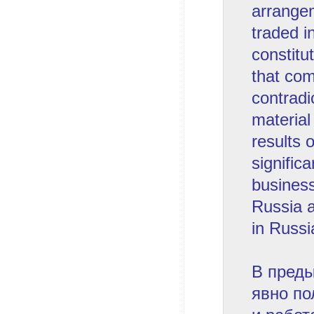
arrange
traded i
constitu
that com
contradi
material
results 
significa
business
Russia a
in Russi
В преды
явно по