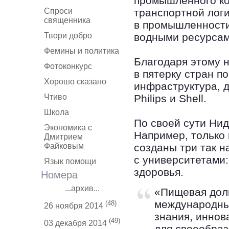
промышленного ко
Спроси
транспортной лог
священника
в промышленности
Твори добро
водными ресурсам
Фемины и политика
Благодаря этому 
Фотоконкурс
в пятерку стран п
Хорошо сказано
инфраструктура, 
Чтиво
Philips и Shell.
Школа
По своей сути Нид
Экономика с
Например, только 
Дмитрием
Файковым
созданы три так 
с университетами:
Язык помощи
здоровья.
Номера
...архив...
«Пищевая доли
международный
(48)
26 ноября 2014
знания, иннов
(49)
03 декабря 2014
для своеобраз