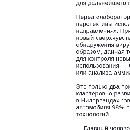
для дальнейшего 
Перед «лаборатор
перспективы испо
направлениях. Пр
новый сверхчувст
обнаружения вирус
образом, данная 
для контроля нов
использования — 
или анализа амми
Это только два п
кластеров, о разв
в Нидерландах гов
автомобиля 98% от
технологий.
— Главный челове