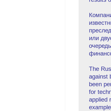
Компани
известн
преслед
или дву
очередь
финансо
The Russ
against 
been per
for tech
applied 
example,