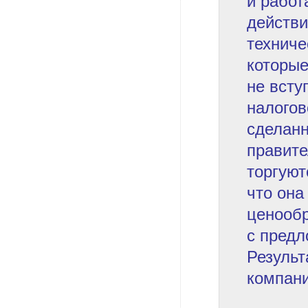
и работ
действи
техниче
которы
не всту
налогов
сделанн
правите
торгуют
что она
ценообр
с предл
Результ
компани