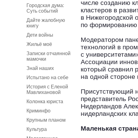
числе созданию к
Городская дума:
кластеров в разви
Суть событий
в Нижегородской о
Дайте жалобную
по формированию 
книгу
Дети войны
Модератором пане
Жильё моё
технологий в про
Записки отчаянной
с университетами
мамочки
Ассоциации иннов
Знай наших
который сравнил 
на одной стороне 
Испытано на себе
История с Еленой
Присутствующий н
Мавлихановой
представитель Ро
Колонка юриста
Нидерландов Алек
Криминфо
нидерландских кл
Крупным планом
Маленькая стран
Культура