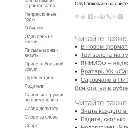
Малоэтажное
Опубликовано на сайте
строительство
Непреклонные
годы
О былом
Один день из
Читайте также
жизни…
В новом формат
Письма-звонки-
Три золота на 
визиты
ВНИИЭФ – надеж
Привет с большой
земли
Вратарь ХК «Са
Путешествия
Саровчане в Пи
Родители
Все статьи в рубр
Саров: инструкция
по применению
Читайте также
Слово депутату
Знать каждого в
Слово за слово
Ездите, сколько 
Спорт
Нелегитимный п