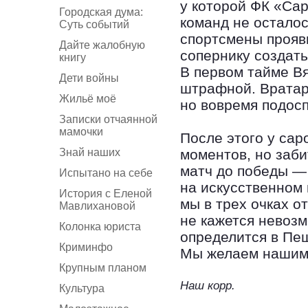
у которой ФК «Сар
Городская дума:
команд не остало
Суть событий
спортсмены прояв
Дайте жалобную
сопернику создать
книгу
В первом тайме В
Дети войны
штрафной. Вратар
Жильё моё
но вовремя подос
Записки отчаянной
мамочки
После этого у са
Знай наших
моментов, но заби
матч до победы —
Испытано на себе
на искусственном 
История с Еленой
мы в трех очках от
Мавлихановой
не кажется невоз
Колонка юриста
определится в Пе
Криминфо
Мы желаем нашим 
Крупным планом
Наш корр.
Культура