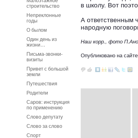
Малоэтажное
в школу. Вот поэт
строительство
Непреклонные
А ответственным 
годы
народную поговор
О былом
Один день из
Наш корр., фото П.Ан
жизни…
Письма-звонки-
Опубликовано на сайте
визиты
Привет с большой
земли
Путешествия
Родители
Саров: инструкция
по применению
Слово депутату
Слово за слово
Спорт