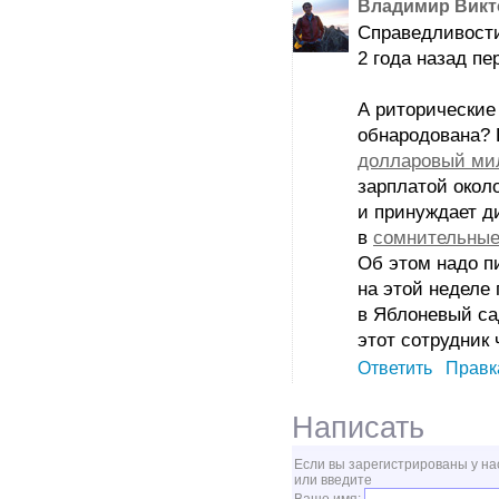
Владимир Викт
Справедливости
2 года назад п
А риторические
обнародована?
долларовый ми
зарплатой около
и принуждает д
в
сомнительные
Об этом надо пи
на этой неделе 
в Яблоневый са
этот сотрудник
Ответить
Правк
Написать
Если вы зарегистрированы у на
или введите