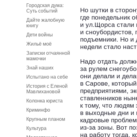
Городская дума:
Но шутки в сторону
Суть событий
где понедельник 
Дайте жалобную
и ул.Щорса стали
книгу
и сноубордистов,
Дети войны
подъемники. Но и 
Жильё моё
недели стало нас
Записки отчаянной
мамочки
Надо отдать должн
Знай наших
за рулем снегоубо
они делали и дела
Испытано на себе
в Сарове, которы
История с Еленой
предприятиями, э
Мавлихановой
ставленников нын
Колонка юриста
к тому, что людям
Криминфо
в выходные дни и 
Крупным планом
кадровые проблем
из-за зоны. Вот п
Культура
на работу тогда, 