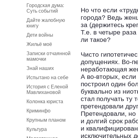
Городская дума:
Но что если «труд
Суть событий
города? Ведь жен
Дайте жалобную
за (держитесь кре
книгу
Т.е. в четыре раз
Дети войны
ли такое?
Жильё моё
Записки отчаянной
Чисто гипотетичес
мамочки
допущениях. Во-п
Знай наших
неработающая жен
А во-вторых, если
Испытано на себе
построил один бо
История с Еленой
буквально из ниот
Мавлихановой
стал получать ту 
Колонка юриста
претендовали дру
Криминфо
Претендовали, но 
Крупным планом
и долгий срок раб
и квалифицирован
Культура
исключительных до