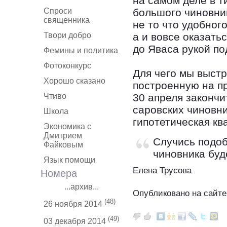
на самом деле в т
Спроси
большого чиновник
священника
не то что удобног
Твори добро
а и вовсе оказать
до Яваса рукой по
Фемины и политика
Фотоконкурс
Для чего мы выстр
Хорошо сказано
построенную на пр
Чтиво
30 апреля закончи
саровских чиновни
Школа
гипотетическая ква
Экономика с
Дмитрием
Случись подоб
Файковым
чиновника буд
Язык помощи
Елена Трусова
Номера
...архив...
Опубликовано на сайте
(48)
26 ноября 2014
(49)
03 декабря 2014