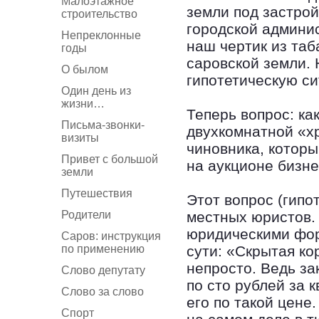
Малоэтажное
земли под застрой
строительство
городской админис
Непреклонные
наш чертик из таб
годы
саровской земли.
О былом
гипотетическую с
Один день из
жизни…
Теперь вопрос: ка
Письма-звонки-
двухкомнатной «х
визиты
чиновника, котор
Привет с большой
на аукционе бизн
земли
Путешествия
Этот вопрос (гипо
Родители
местных юристов.
юридическими фор
Саров: инструкция
по применению
сути: «Скрытая ко
непросто. Ведь за
Слово депутату
по сто рублей за 
Слово за слово
его по такой цене
Спорт