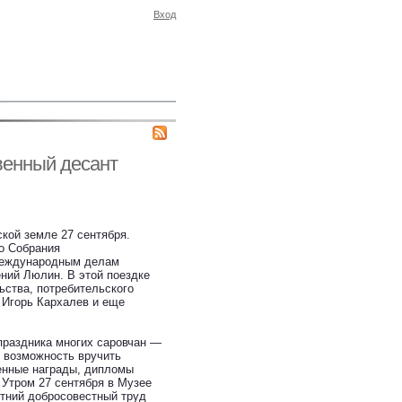
Вход
венный десант
кой земле 27 сентября.
о Собрания
 международным делам
ний Люлин. В этой поездке
ьства, потребительского
 Игорь Кархалев и еще
 праздника многих саровчан —
 возможность вручить
енные награды, дипломы
 Утром 27 сентября в Музее
тний добросовестный труд