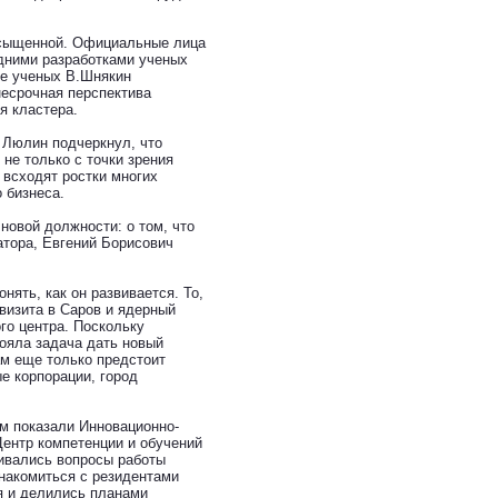
асыщенной. Официальные лица
дними разработками ученых
ме ученых В.Шнякин
несрочная перспектива
я кластера.
 Люлин подчеркнул, что
не только с точки зрения
 всходят ростки многих
 бизнеса.
новой должности: о том, что
атора, Евгений Борисович
нять, как он развивается. То,
 визита в Саров и ядерный
го центра. Поскольку
тояла задача дать новый
ам еще только предстоит
е корпорации, город
м показали Инновационно-
Центр компетенции и обучений
ривались вопросы работы
накомиться с резидентами
я и делились планами