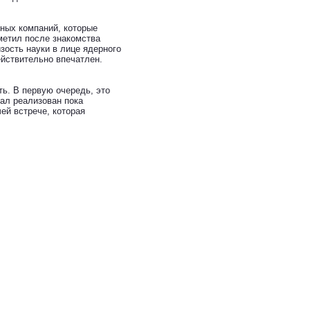
ьных компаний, которые
метил после знакомства
зость науки в лице ядерного
йствительно впечатлен.
ть. В первую очередь, это
иал реализован пока
ей встрече, которая