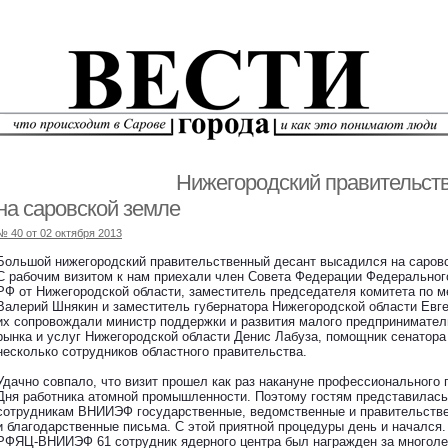
Нижегородский правительст
на саровской земле
№ 40 от 02 октября 2013
Большой нижегородский правительственный десант высадился на саровс
С рабочим визитом к нам приехали член Совета Федерации Федеральног
РФ от Нижегородской области, заместитель председателя комитета по
Валерий Шнякин и заместитель губернатора Нижегородской области Евге
их сопровождали министр поддержки и развития малого предпринимател
рынка и услуг Нижегородской области Денис Лабуза, помощник сенатора
несколько сотрудников областного правительства.
Удачно совпало, что визит прошел как раз накануне профессионального
Дня работника атомной промышленности. Поэтому гостям представилась
сотрудникам ВНИИЭФ государственные, ведомственные и правительств
и благодарственные письма. С этой приятной процедуры день и начался.
РФЯЦ-ВНИИЭФ 61 сотрудник ядерного центра был награжден за многоле