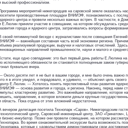
и высокий профессионализм.
Программа мероприятий нижегородцев на саровской земле оказалась н
посетили производственные площадки ВНИИЭФ, познакомились с после
ядерного центра и провели несколько важных встреч. В частности, в До
и Е.Люлин приняли участие в совещании, на котором обсуждалась сред
развития города и ядерного центра, затрагивались вопросы формировани
В своей пятиминутной беседе с журналистами после совещания Евгений
ВНИИЭФ — важнейшая составная часть всей экономики региона. Причем 
объема реализуемой продукции, выручки и налоговых отчислений. Здесь
инновационных направлений промышленности, науки и малого и среднего
Кстати, еще одно совпадение: это был первый день работы Е.Люлина на 
из исполняющего обязанности он становится полноценным замом губерн
узнал буквально вчера.
— Около десяти лет я не был в вашем городе, и мне было очень важно по
что я в итоге увидел, и порадовало, и удивило, — объяснил цель своего
центр Е.Люлин. — Хотелось понять перспективный план развития ядерно
ВНИИЭФ — основа развития и города, и региона. Наконец, перед нами с
импульс кластерному развитию. Это важнейшее направление, которое н
решить, направление, в которое вложили деньги крупные государственны
и область. Пока отдача от этих вложений недостаточна.
А вечером делегация посетила Технопарк «Саров». Нижегородским гостя
технологический центр, Саровский инженерный центр, ЗАО «Гринатом», 
и бизнес-инкубатор. Позже они провели совещание, на котором рассмат
Технопарка. Во время ознакомительной экскурсии была возможность поз
Технопарка, которые с удовольствием демонстрировали свои достижени