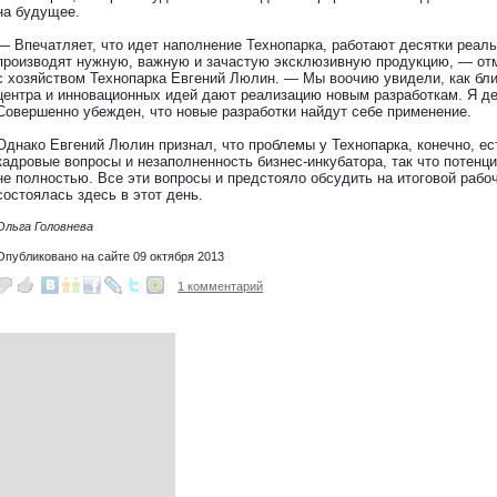
на будущее.
— Впечатляет, что идет наполнение Технопарка, работают десятки реал
производят нужную, важную и зачастую эксклюзивную продукцию, — от
с хозяйством Технопарка Евгений Люлин. — Мы воочию увидели, как бли
центра и инновационных идей дают реализацию новым разработкам. Я де
Совершенно убежден, что новые разработки найдут себе применение.
Однако Евгений Люлин признал, что проблемы у Технопарка, конечно, ес
кадровые вопросы и незаполненность бизнес-инкубатора, так что потенц
не полностью. Все эти вопросы и предстояло обсудить на итоговой рабоч
состоялась здесь в этот день.
Ольга Головнева
Опубликовано на сайте 09 октября 2013
1 комментарий