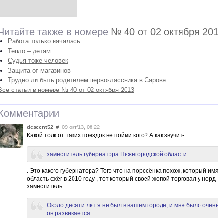
Читайте также в номере
№ 40 от 02 октября 20
Работа только началась
Тепло – детям
Судья тоже человек
Защита от магазинов
Трудно ли быть родителем первоклассника в Сарове
Все статьи в номере № 40 от 02 октября 2013
Комментарии
descent52
#
09 окт’13, 08:22
Какой толк от таких поездок не пойми кого?
А как звучит-
заместитель губернатора Нижегородской области
. Это какого губернатора? Того что на поросёнка похож, который им
область сжёг в 2010 году , тот который своей жопой торговал у норд
заместитель.
Около десяти лет я не был в вашем городе, и мне было очень
он развивается.