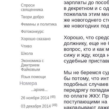
зарплаты до пособ
Спроси
в декретном и с о
священника
пожелала этим ми
Твори добро
же новогоднего ст
Фемины и политика
же новогодних под
Фотоконкурс
Хорошо, что средс
Хорошо сказано
должнику, еще не
Чтиво
вопрос, кто и как
Школа
сижу и жду, когда
судебные пристав
Экономика с
Дмитрием
Файковым
Мы не беремся суд
Язык помощи
бы потому, что ин
Номера
подобных случаев 
передрягу попада
...архив...
по оплате ЖКУ. Пр
(48)
26 ноября 2014
поступающими на 
(49)
03 декабря 2014
накладывают даже 