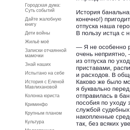
Городская дума:
Суть событий
История банальная
конечно!) пригоди
Дайте жалобную
книгу
отпуска наша геро
В пользу истца с 
Дети войны
Жильё моё
— Я не особенно р
Записки отчаянной
очень неприятно, 
мамочки
из отпуска по ухо
Знай наших
приставами, расп
Испытано на себе
и расходов. В об
Каково же было мо
История с Еленой
Мавлихановой
я буквально пере
отправилась в бан
Колонка юриста
пособия по уходу 
Криминфо
службой судебных 
Крупным планом
накопленные средс
Культура
так, без всяких у