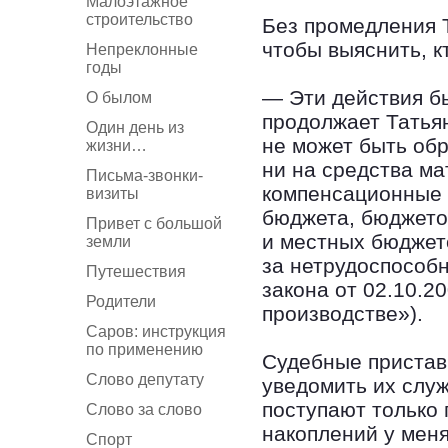
Малоэтажное
строительство
Без промедления 
чтобы выяснить, к
Непреклонные
годы
— Эти действия б
О былом
продолжает Татьян
Один день из
не может быть обр
жизни…
ни на средства ма
Письма-звонки-
компенсационные 
визиты
бюджета, бюджето
Привет с большой
и местных бюджет
земли
за нетрудоспособ
Путешествия
закона от 02.10.
Родители
производстве»).
Саров: инструкция
по применению
Судебные приставы
Слово депутату
уведомить их служ
поступают только
Слово за слово
накоплений у меня
Спорт