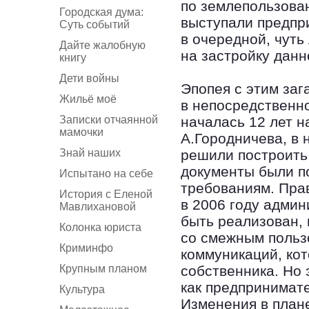
по землепользова
Городская дума:
выступали предпр
Суть событий
в очередной, чуть
Дайте жалобную
на застройку данн
книгу
Дети войны
Эпопея с этим за
Жильё моё
в непосредственно
Записки отчаянной
началась 12 лет 
мамочки
А.Городничева, в
Знай наших
решили построить 
документы были по
Испытано на себе
требованиям. Пра
История с Еленой
в 2006 году админ
Мавлихановой
быть реализован,
Колонка юриста
со смежным польз
Криминфо
коммуникаций, ко
Крупным планом
собственника. Но 
как предпринимате
Культура
Изменения в план