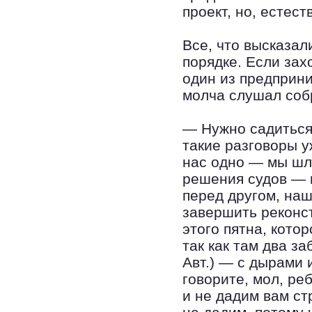
проект, но, естес
Все, что высказал
порядке. Если зах
один из предприн
молча слушал соб
— Нужно садиться 
такие разговоры у
нас одно — мы шл
решения судов — в
перед другом, наш
завершить реконс
этого пятна, кото
так как там два з
Авт.) — с дырами 
говорите, мол, ре
и не дадим вам ст