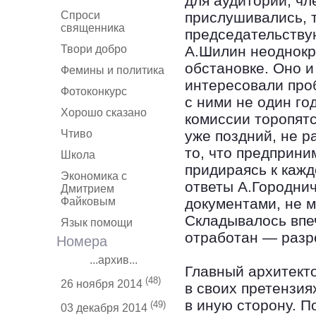
для аудитории, чл
Спроси
прислушивались, 
священника
председательству
Твори добро
А.Шилин неоднокр
обстановке. Оно и
Фемины и политика
интересовали про
Фотоконкурс
с ними не один го
Хорошо сказано
комиссии торопятс
Чтиво
уже поздний, не р
то, что предприни
Школа
придираясь к каж
Экономика с
ответы А.Городни
Дмитрием
Файковым
документами, не м
Складывалось впе
Язык помощи
отработан — разр
Номера
...архив...
Главный архитекто
(48)
26 ноября 2014
в своих претензия
в иную сторону. П
(49)
03 декабря 2014