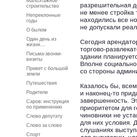
Малоэтажное
разрешительная д
строительство
не менее стройка 
Непреклонные
находились все н
годы
не допускали реал
О былом
Один день из
Сегодня арендато
жизни…
торгово-развлекат
Письма-звонки-
здании планируетс
визиты
Вполне социально
Привет с большой
со стороны админи
земли
Путешествия
Казалось бы, всем
Родители
и наконец-то прид
завершенность. Эт
Саров: инструкция
по применению
приоритетом для г
чиновники не уст
Слово депутату
для них условия. 
Слово за слово
слушаниях выступ
Спорт