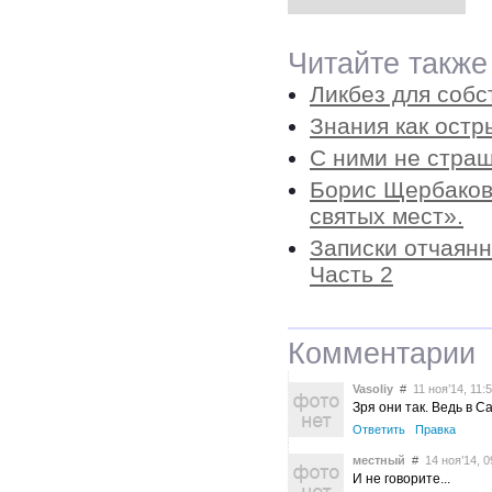
Читайте также
Ликбез для собс
Знания как ост
С ними не страш
Борис Щербаков
святых мест».
Записки отчаянн
Часть 2
Комментарии
Vasoliy
#
11 ноя’14, 11:
Зря они так. Ведь в С
Ответить
Правка
местный
#
14 ноя’14, 0
И не говорите...