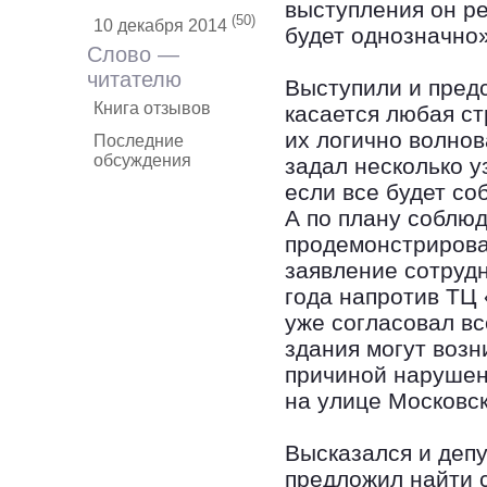
выступления он р
(50)
10 декабря 2014
будет однозначно»
Слово —
читателю
Выступили и предс
Книга отзывов
касается любая с
их логично волно
Последние
обсуждения
задал несколько у
если все будет со
А по плану соблю
продемонстрирова
заявление сотрудн
года напротив ТЦ
уже согласовал вс
здания могут возн
причиной нарушен
на улице Московск
Высказался и депу
предложил найти 