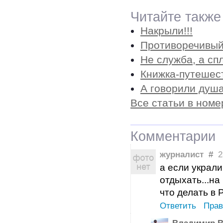
Читайте также
Накрыли!!!
Противоречивый
Не служба, а с
Книжка-путешес
А говорили душа
Все статьи в номе
Комментарии
журналист
#
23
а если украл
отдыхать...на 
что делать в 
Ответить
Прав