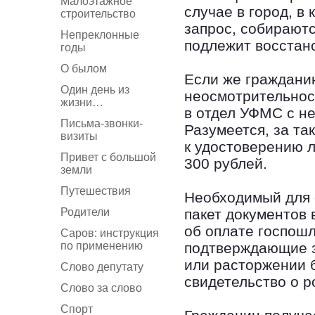
Малоэтажное
случае в город, в
строительство
запрос, собирают
Непреклонные
подлежит восстан
годы
О былом
Если же гражданин
Один день из
неосмотрительност
жизни…
в отдел УФМС с н
Письма-звонки-
Разумеется, за т
визиты
к удостоверению 
Привет с большой
300 рублей.
земли
Путешествия
Необходимый для 
Родители
пакет документов 
об оплате госпошл
Саров: инструкция
по применению
подтверждающие за
или расторжении б
Слово депутату
свидетельство о р
Слово за слово
Спорт