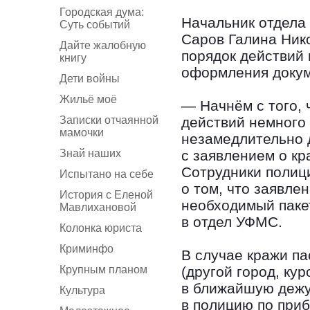
Городская дума:
Начальник отдела
Суть событий
Саров Галина Ник
Дайте жалобную
порядок действий
книгу
оформления докум
Дети войны
Жильё моё
— Начнём с того, 
Записки отчаянной
действий немного 
мамочки
незамедлительно 
Знай наших
с заявлением о кр
Сотрудники полиц
Испытано на себе
о том, что заявле
История с Еленой
необходимый паке
Мавлихановой
в отдел УФМС.
Колонка юриста
Криминфо
В случае кражи п
Крупным планом
(другой город, кур
в ближайшую дежу
Культура
в полицию по приб