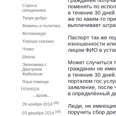
Гражданин получае
Спроси
поменять по испол
священника
в течение 30 дней
Твори добро
же по каким-то пр
выплачивает штраф
Фемины и политика
Фотоконкурс
Паспорт так же по
Хорошо сказано
изношенности или 
Чтиво
лицом ФИО в уста
Школа
Может случиться т
Экономика с
гражданин не име
Дмитрием
Файковым
в течение 30 дней
порталом гос.услу
Язык помощи
заявление, после
Номера
в определённый д
...архив...
(48)
26 ноября 2014
Люди, не имеющие
поручить сбор док
(49)
03 декабря 2014