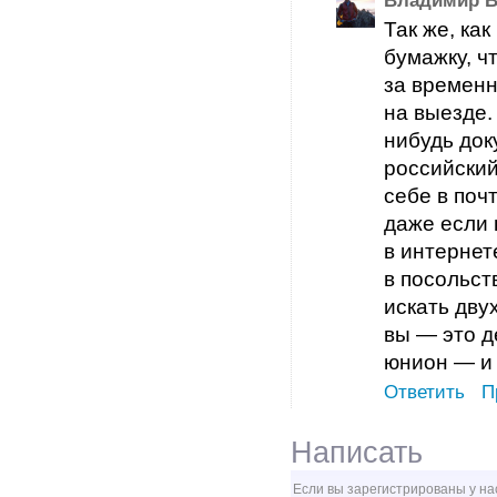
Владимир В
Так же, ка
бумажку, ч
за временн
на выезде.
нибудь док
российский
себе в поч
даже если 
в интернет
в посольст
искать дву
вы — это д
юнион — и
Ответить
П
Написать
Если вы зарегистрированы у на