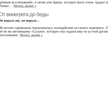
громкие всхлипывания, а затем уже фразу, которую было очень трудно п
Лизка»…
Читать далее »
От винегрета до беды
Не верьте им, не верьте…
36-летняя саровчанка пожаловалась полицейским на своего знакомого. 
ей её же автомашину «Сузуки», которую она отдала ему по устной догов
пользование.
Читать далее »