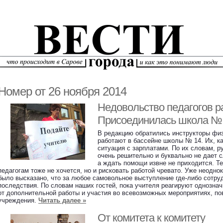
Номер от 26 ноября 2014
Недовольство педагогов ра
Присоединилась школа №
В редакцию обратились инструкторы физ
работают в бассейне школы № 14. Их, ка
ситуация с зарплатами. По их словам, 
очень решительно и буквально не дает с
а ждать помощи извне не приходится. Те
педагогам тоже не хочется, но и рисковать работой чревато. Уже неодно
было высказано, что за любое самовольное выступление где-либо сотру
последствия. По словам наших гостей, пока учителя реагируют однозна
от дополнительной работы и участия во всевозможных мероприятиях, 
учреждения.
Читать далее »
От комитета к комитету