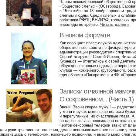
Члены некоммерческой общественной ор
«Общество слепых» (ОС) города Сарова
с 15 октября по 13 ноября провели тра
слепым людям. Среди слепых и слабов
работники РФЯЦ-ВНИИЭФ, городских пре
инвалиды по зрению.
Читать далее »
В новом формате
Как сообщает пресс-служба администрац
общественного совета по физкультуре и 
администрации руководители спортивны
Сергей Безруков, Сергей Ишеев, Витали
Кузнецов — отчитались о своей деятель
обсуждены и новые подходы и перспекти
клубов — хоккейного, футбольного, баск
единоборств «Панкратион» и ФК «Саров
Записки отчаянной мамочк
О сокровенном... (Часть 1)
Звони! Звони скорее мужу!! — радостно 
у меня в руках маленькие полоски бума
и перепуганные, но счастливые глаза. А 
но слезы из глаз неожиданно потекли та
чертов сенсорный телефон завис от влаж
да и руки тряслись от волнения, делая невозможными все попытки упра
справившись с телефоном, наконец-то позвонила, и вместо моих слов