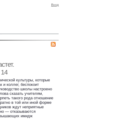
Вход
стет.
 14
ической культуры, которые
к и коллег, беспокоит
руководство школы настроено
лова сказать учителям,
рпеть такого рода отношение
кратно в той или иной форме
дников ждут неприятные
чно — отказываются
повышающих имидж