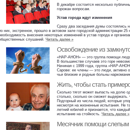
В декабре состоится несколько публич
горожан вопросам.
Устав города ждут изменения
Сразу два заседания думы состоялись 
из них, экстренное, прошло в актовом зале городской администрации 25
необходимость внесения некоторых изменений в устав города и организа
общественных слушаний.
Читать далее »
Освобождение из замкнуто
«НАР-АНОН» — это группа помощи людям
В большинстве случаев это горе невозм
Начиная с 1999 года, группа «НАР-АНОН
Сарове: ее члены — это люди, активно 
чьи близкие и родные больны наркомани
Жить, чтобы стать пример
Сколько тягот может выпасть на долю о
столько, сколько он сможет выдержать.
Подгорный из числа людей, которые упор
несмотря на жизненные испытания. Не та
летний юбилей и признается, что кажды
испытание на стойкость.
Читать далее »
Месячник помощи слепым