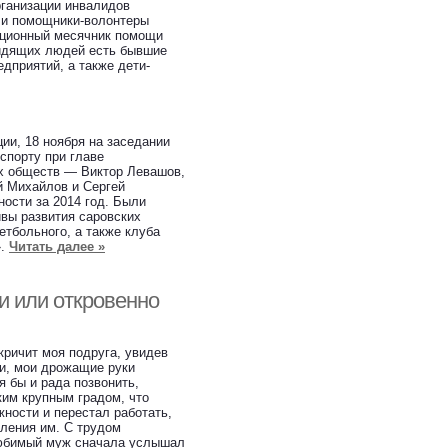
ганизации инвалидов
 и помощники-волонтеры
диционный месячник помощи
идящих людей есть бывшие
дприятий, а также дети-
ии, 18 ноября на заседании
спорту при главе
х обществ — Виктор Левашов,
й Михайлов и Сергей
ности за 2014 год. Были
вы развития саровских
етбольного, а также клуба
».
Читать далее »
и или откровенно
кричит моя подруга, увидев
ги, мои дрожащие руки
я бы и рада позвонить,
ким крупным градом, что
ности и перестал работать,
вления им. С трудом
 любимый муж сначала услышал