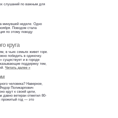
ных слушаний по важным для
на минувшей неделе. Одно
 ноября. Поводом стала
ция по этому поводу
го круга
, в чьих семьях живет горе.
ожно победить в одиночку.
» существует и в городе
оказывающие поддержку тем,
ей.
Читать далее »
ом
дного человека? Наверное,
 Федор Поликарпович
но идут к своей цели,
к давно ветеран отметил 80-
й прожитый год — это