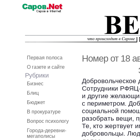
Номер от 18 а
Первая полоса
О газете и сайте
Рубрики
Добровольческое 
Бизнес
Сотрудники РФЯЦ
Блиц
и другие желающи
Бюджет
с периметром. До
социальной помощ
В прокуратуре
разобрать вещи, 
Вопрос психологу
Те, кто жертвует и
Города-деревни-
добровольцы. Люд
мегаполисы