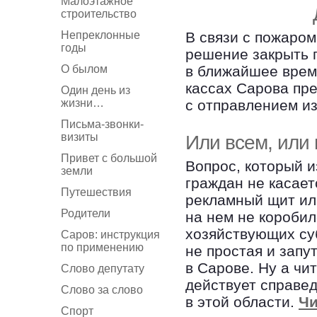
Малоэтажное
строительство
Непреклонные
В связи с пожаро
годы
решение закрыть 
О былом
в ближайшее врем
кассах Сарова пр
Один день из
жизни…
с отправлением и
Письма-звонки-
визиты
Или всем, или
Привет с большой
Вопрос, который и
земли
граждан не касает
Путешествия
рекламный щит ил
Родители
на нем не коробил
хозяйствующих суб
Саров: инструкция
по применению
не простая и запу
в Сарове. Ну а чит
Слово депутату
действует справед
Слово за слово
в этой области.
Чи
Спорт