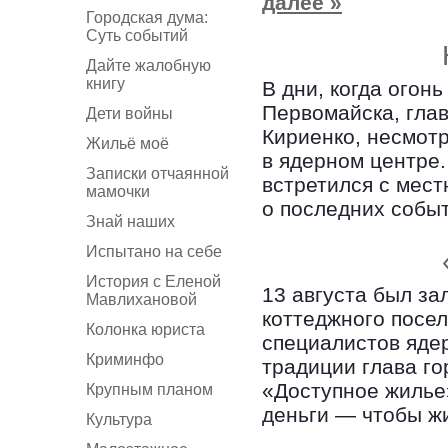
далее »
Городская дума:
Суть событий
Дайте жалобную
книгу
В дни, когда огон
Первомайска, гла
Дети войны
Кириенко, несмотр
Жильё моё
в ядерном центре.
Записки отчаянной
встретился с мес
мамочки
о последних собы
Знай наших
Испытано на себе
История с Еленой
13 августа был з
Мавлихановой
коттеджного посе
Колонка юриста
специалистов ядер
Криминфо
традиции глава г
«Доступное жилье
Крупным планом
деньги — чтобы ж
Культура