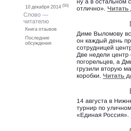
ну а в остальном
(50)
10 декабря 2014
отлично».
Читать 
Слово —
читателю
Книга отзывов
Диме Выломову все
Последние
он каждый день пр
обсуждения
сотрудницей цент
Две недели центр
погорельцев, а Дм
грузили вторую м
коробки.
Читать д
14 августа в Ниж
турнир по уличном
«Единая Россия».