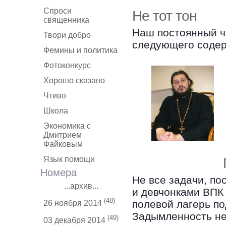
Спроси
Не тот тон
священника
Наш постоянный ч
Твори добро
следующего соде
Фемины и политика
Фотоконкурс
Хорошо сказано
Чтиво
Школа
Экономика с
Дмитрием
Файковым
Язык помощи
Номера
Не все задачи, п
...архив...
и девчонками ВПК
(48)
полевой лагерь п
26 ноября 2014
Задымленность не
(49)
03 декабря 2014