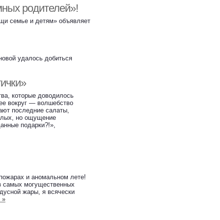
ных родителей»!
щи семье и детям» объявляет
рновой удалось добиться
тички»
тва, которые доводилось
щее вокруг — волшебство
зают последние салаты,
слых, но ощущение
данные подарки?!»,
 пожарах и аномальном лете!
из самых могущественных
дусной жары, я всячески
 »