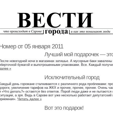
Номер от 05 января 2011
Лучший мой подарочек — э
После новогодней ночи в магазинах затишье. А мусорные баки завалены
оберточной бумагой и выпотрошенными упаковками. Все. Каждый получи
далее »
Исключительный город
Каждый день горожане сталкиваются с различного рода проблемами: пр
дороги, увеличение тарифов на ЖКХ и прочее, прочее, прочее. Очень ча
и «Что делать?» остаются без ответов. Порой люди даже и не пытаются
ситуации, а зря. Ведь в Сарове вот уже несколько работает депутатски
приемная».
Читать далее »
Вот это подарок!