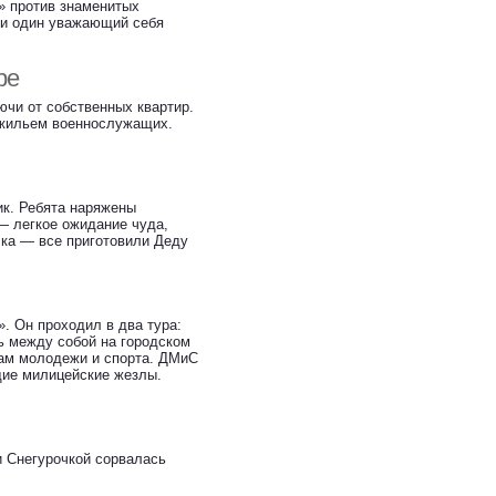
» против знаменитых
 ни один уважающий себя
ре
ючи от собственных квартир.
 жильем военнослужащих.
ик. Ребята наряжены
— легкое ожидание чуда,
чка — все приготовили Деду
. Он проходил в два тура:
ь между собой на городском
лам молодежи и спорта. ДМиС
щие милицейские жезлы.
и Снегурочкой сорвалась