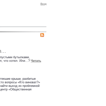
Вход
то…
 пустыми бутылками,
л, что хотел. Или…?
Читать
отекшие крыши, разбитые
сто вопросы «Кто виноват?»
 найти выход из проблемной
й центр «Общественная