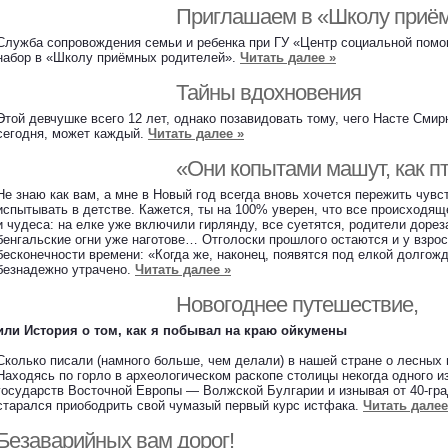
Приглашаем в «Школу приём
Служба сопровождения семьи и ребенка при ГУ «Центр социальной помо
набор в «Школу приёмных родителей».
Читать далее »
Тайны вдохновения
Этой девчушке всего 12 лет, однако позавидовать тому, чего Насте Сми
сегодня, может каждый.
Читать далее »
«Они копытами машут, как п
Не знаю как вам, а мне в Новый год всегда вновь хочется пережить чувс
испытывать в детстве. Кажется, ты на 100% уверен, что все происходя
и чудеса: на елке уже включили гирлянду, все суетятся, родители доре
бенгальские огни уже наготове… Отголоски прошлого остаются и у взро
бесконечности времени: «Когда же, наконец, появятся под елкой долгож
безнадежно утрачено.
Читать далее »
Новогоднее путешествие,
или История о том, как я побывал на краю ойкумены
Сколько писали (намного больше, чем делали) в нашей стране о лесных
Находясь по горло в археологическом раскопе столицы некогда одного 
государств Восточной Европы — Волжской Булгарии и изнывая от 40-гра
старался приободрить свой чумазый первый курс истфака.
Читать далее
Безаварийных вам дорог!