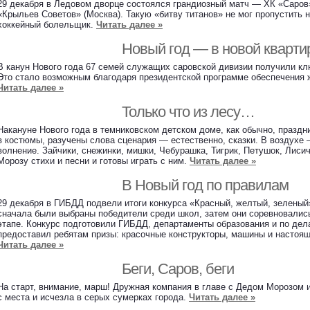
29 декабря в Ледовом дворце состоялся грандиозный матч — ХК «Саров
«Крыльев Советов» (Москва). Такую «битву титанов» не мог пропустить
хоккейный болельщик.
Читать далее »
Новый год — в новой кварти
В канун Нового года 67 семей служащих саровской дивизии получили кл
Это стало возможным благодаря президентской программе обеспечения
Читать далее »
Только что из лесу…
Накануне Нового года в темниковском детском доме, как обычно, праздн
в костюмы, разучены слова сценария — естественно, сказки. В воздухе 
волнение. Зайчики, снежинки, мишки, Чебурашка, Тигрик, Петушок, Лиси
Морозу стихи и песни и готовы играть с ним.
Читать далее »
В Новый год по правилам
29 декабря в ГИБДД подвели итоги конкурса «Красный, желтый, зеленый»
сначала были выбраны победители среди школ, затем они соревновалис
этапе. Конкурс подготовили ГИБДД, департаменты образования и по де
предоставил ребятам призы: красочные конструкторы, машины и настоя
Читать далее »
Беги, Саров, беги
На старт, внимание, марш! Дружная компания в главе с Дедом Морозом 
с места и исчезла в серых сумерках города.
Читать далее »