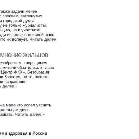
 также задачи менее
 проблем, затронутых
ем городской думы
у не только журналисты,
нцию, но и участники
ди использовали свой шанс
что их волнует.
Читать далее
а мнение жильцов
безобразием, творящимся
о жители обратились к главе
«Центр ЖКХ». Безобразия
и борются, но те, похоже,
они направляют
ь далее »
ка мало кто успел уяснить.
ладельцам двух-
ировать.
Читать далее »
ями здоровья в России