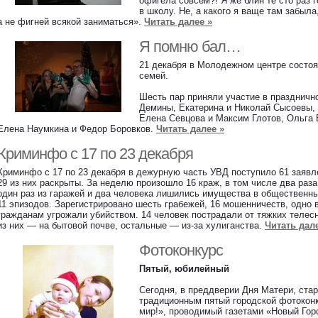
офигела совсем?! Я же блин те сто раз г
в школу. Не, а какого я ваще там забыла
а не фигней всякой заниматься».
Читать далее »
Я помню бал…
21 декабря в Молодежном центре состо
семей.
Шесть пар приняли участие в праздничн
Демины, Екатерина и Николай Сысоевы,
Елена Севцова и Максим Глотов, Ольга 
Елена Наумкина и Федор Боровков.
Читать далее »
Криминфо с 17 по 23 декабря
Криминфо с 17 по 23 декабря в дежурную часть УВД поступило 61 заявл
29 из них раскрыты. За неделю произошло 16 краж, в том числе два раз
один раз из гаражей и два человека лишились имущества в общественны
11 эпизодов. Зарегистрировано шесть грабежей, 16 мошенничеств, одно
гражданам угрожали убийством. 14 человек пострадали от тяжких телес
из них — на бытовой почве, остальные — из-за хулиганства.
Читать дал
Фотоконкурс
Пятый, юбилейный
Сегодня, в преддверии Дня Матери, ста
традиционным пятый городской фотокон
мир!», проводимый газетами «Новый Гор