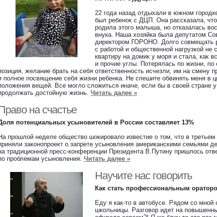
22 года назад отдыхали в южном городк
был ребенок с ДЦП. Она рассказала, что
родила этого малыша, но отказалась во
внука. Наша хозяйка была депутатом Со
директором ГОРОНО. Долго совмещать р
с работой и общественной нагрузкой не
квартиру на домик у моря и стала, как в
и прочие углы. Потерялась по жизни, по 
позиция, желание брать на себя ответственность исчезли, им на смену 
и полное посвящение себя жизни ребенка. Не спешите обвинять меня в ц
положения вещей. Все могло сложиться иначе, если бы в своей стране 
продолжать достойную жизнь.
Читать далее »
Право на счастье
Доля потенциальных усыновителей в России составляет 13%
На прошлой неделе общество шокировало известие о том, что в третьем
приняли законопроект о запрете усыновления американскими семьями де
на традиционной пресс-конференции Президента В.Путину пришлось отве
по проблемам усыновления.
Читать далее »
Научите нас говорить
Как стать профессиональным оратор
Еду я как-то в автобусе. Рядом со мной 
школьницы. Разговор идет на повышенных