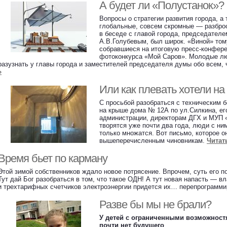
А будет ли «Полустанок»?
Вопросы о стратегии развития города, а
глобальные, совсем скромные — разброс
в беседе с главой города, председател
А.В.Голубевым, был широк. «Виной» том
собравшиеся на итоговую пресс-конфере
фотоконкурса «Мой Саров». Молодые лю
разузнать у главы города и заместителей председателя думы обо всем, 
»
Или как плевать хотели н
С просьбой разобраться с техническим 
на крыше дома № 12А по ул.Силкина, ег
администрации, директорам ДГХ и МУП 
творятся уже почти два года, люди с ним
только множатся. Вот письмо, которое 
вышеперечисленным чиновникам.
Читат
Время бьет по карману
Этой зимой собственников ждало новое потрясение. Впрочем, суть его по
Тут дай Бог разобраться в том, что такое ОДН! А тут новая напасть — в
и трехтарифных счетчиков электроэнергии придется их… перепрограмм
Разве бы мы не брали?
У детей с ограниченными возможност
почти нет будущего