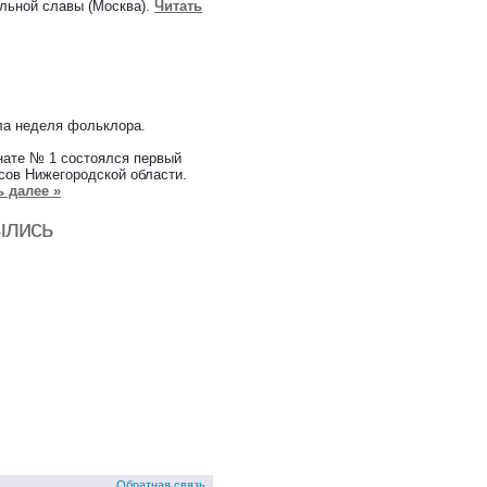
льной славы (Москва).
Читать
ла неделя фольклора.
нате № 1 состоялся первый
сов Нижегородской области.
ь далее »
ылись
Обратная связь