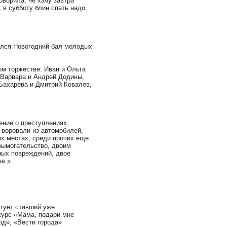
оворила, не хачу завтра
, в субботу блин спать надо,
ялся Новогодний бал молодых
ом торжестве: Иван и Ольга
 Варвара и Андрей Додины,
Бахарева и Дмитрий Ковалев,
ение о преступлениях,
а воровали из автомобилей,
х местах, среди прочих еще
 вымогательство, двоим
ных повреждений, двое
ее »
ртует ставший уже
курс «Мама, подари мне
од», «Вести города»