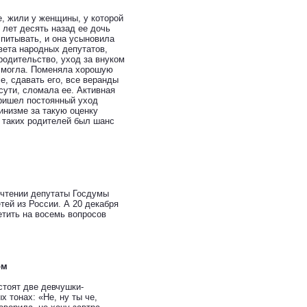
е, жили у женщины, у которой
 лет десять назад ее дочь
спитывать, и она усыновила
вета народных депутатов,
одительство, уход за внуком
 смогла. Поменяла хорошую
се, сдавать его, все веранды
сути, сломала ее. Активная
пришел постоянный уход
инизме за такую оценку
у таких родителей был шанс
 чтении депутаты Госдумы
тей из России. А 20 декабря
тить на восемь вопросов
ом
стоят две девчушки-
 тонах: «Не, ну ты че,