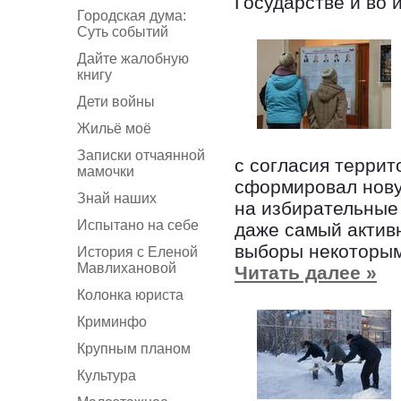
Государстве и во 
Городская дума:
Суть событий
Дайте жалобную
книгу
Дети войны
Жильё моё
Записки отчаянной
с согласия терри
мамочки
сформировал нову
Знай наших
на избирательные 
Испытано на себе
даже самый актив
выборы некоторым
История с Еленой
Мавлихановой
Читать далее »
Колонка юриста
Криминфо
Крупным планом
Культура