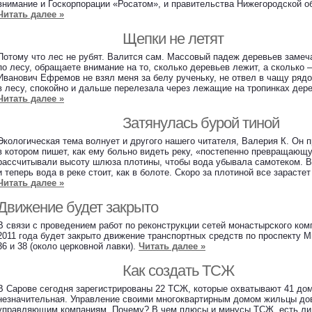
внимание и Госкорпорации «Росатом», и правительства Нижегородской об
Читать далее »
Щепки не летят
Потому что лес не рубят. Валится сам. Массовый падеж деревьев замеча
по лесу, обращаете внимание на то, сколько деревьев лежит, а сколько
Иванович Ефремов не взял меня за белу рученьку, не отвел в чащу рядо
в лесу, спокойно и дальше перелезала через лежащие на тропинках дере
Читать далее »
Затянулась бурой тиной
Экологическая тема волнует и другого нашего читателя, Валерия К. Он 
в котором пишет, как ему больно видеть реку, «постепенно превращающ
рассчитывали высоту шлюза плотины, чтобы вода убывала самотеком. 
и теперь вода в реке стоит, как в болоте. Скоро за плотиной все зарастет
Читать далее »
Движение будет закрыто
В связи с проведением работ по реконструкции сетей монастырского комп
2011 года будет закрыто движение транспортных средств по проспекту 
36 и 38 (около церковной лавки).
Читать далее »
Как создать ТСЖ
В Сарове сегодня зарегистрированы 22 ТСЖ, которые охватывают 41 до
незначительная. Управление своими многоквартирным домом жильцы до
управляющим компаниям. Почему? В чем плюсы и минусы ТСЖ, есть ли