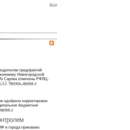
Вход
оводителям предприятий
кономику Нижегородской
. Из Сарова отмечены РФЯЦ-
.4.
).
Читать далее »
в одобрили корректировки
иципальное бюджетное
далее »
онтролем
Ф и города приковано