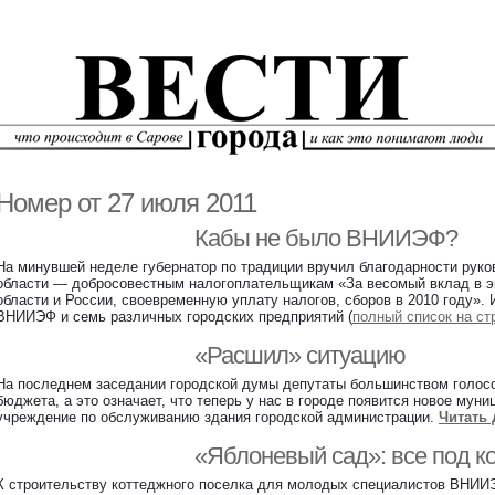
Номер от 27 июля 2011
Кабы не было ВНИИЭФ?
На минувшей неделе губернатор по традиции вручил благодарности рук
области — добросовестным налогоплательщикам «За весомый вклад в э
области и России, своевременную уплату налогов, сборов в 2010 году»
ВНИИЭФ и семь различных городских предприятий (
полный список на стр
«Расшил» ситуацию
На последнем заседании городской думы депутаты большинством голосо
бюджета, а это означает, что теперь у нас в городе появится новое мун
учреждение по обслуживанию здания городской администрации.
Читать 
«Яблоневый сад»: все под к
К строительству коттеджного поселка для молодых специалистов ВНИИЭ