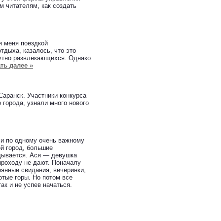
м читателям, как создать
я меня поездкой
тдыха, казалось, что это
путно развлекающихся. Однако
ть далее »
аранск. Участники конкурса
города, узнали много нового
ми по одному очень важному
ой город, большие
адывается. Ася — девушка
проходу не дают. Поначалу
оянные свидания, вечеринки,
отые горы. Но потом все
ак и не успев начаться.