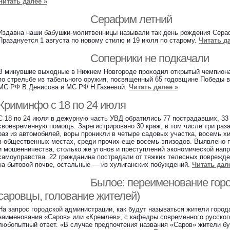
Читать далее »
Серафим летний
Издавна наши бабушки-молитвенницы называли так день рождения Сера
Празднуется 1 августа по новому стилю и 19 июля по старому.
Читать д
Соперники не подкачали
В минувшие выходные в Нижнем Новгороде проходил открытый чемпиона
по стрельбе из табельного оружия, посвященный 65 годовщине Победы 
МС РФ В.Денисова и МС РФ Н.Газеевой.
Читать далее »
Криминфо с 18 по 24 июля
С 18 по 24 июля в дежурную часть УВД обратились 77 пострадавших, 33
своевременную помощь. Зарегистрировано 30 краж, в том числе три раза
раз из автомобилей, воры проникли в четыре садовых участка, восемь 
в общественных местах, среди прочих еще восемь эпизодов. Выявлено 
и мошенничества, столько же угонов и преступлений экономической нап
самоуправства. 22 гражданина пострадали от тяжких телесных поврежде
на бытовой почве, остальные — из хулиганских побуждений.
Читать дал
Былое: переименование горо
саровцы, голование жителей)
На запрос городской администрации, как будут называться жители город
наименования «Саров» или «Кремлев», с кафедры современного русског
любопытный ответ. «В случае предпочтения названия «Саров» жители бу