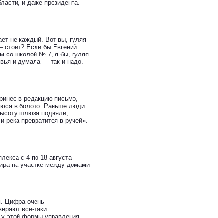
ласти, и даже президента.
ет не каждый. Вот вы, гуляя
 — стоит? Если бы Евгений
м со школой № 7, я бы, гуляя
вья и думала — так и надо.
принес в редакцию письмо,
уюся в болото. Раньше люди
Высоту шлюза подняли,
 и река превратится в ручей».
лекса с 4 по 18 августа
Мира на участке между домами
м. Цифра очень
веряют все-таки
 у этой формы управления