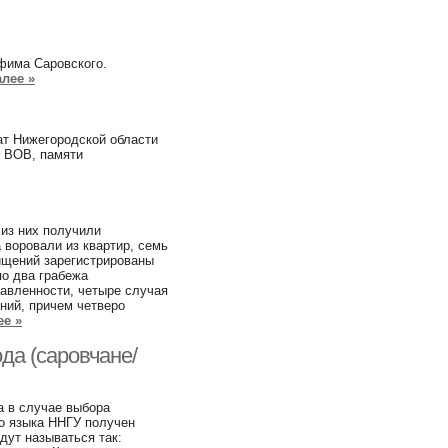
фима Саровского.
алее »
т Нижегородской области
в ВОВ, памяти
 из них получили
 воровали из квартир, семь
хищений зарегистрированы
по два грабежа
равленности, четыре случая
ний, причем четверо
ее »
да (саровчане/
а в случае выбора
о языка ННГУ получен
дут называться так: