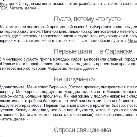
будущее? Сегодня мы попытаемся в этом разобраться, а также разъясни
ТСЖ.
Читать далее »
Пусто, потому что густо
Знакомство со знаменитой профильной сменой в «Березке» началось дл
на территорию лагеря. Наивной мне, лишенной организованного летнего о
место, где я встречу старшеклассников и студентов, обучающихся и по
первое, что встретило меня в «Березке», — это полнейшая пустота.
Чита
Первые шаги …в Саранске
В минувшую субботу группа молодых саровчан посетила славный город С
«Первые шаги в профессии» вдоволь насладились прелестями красивого 
и интересного об истории Мордовии.
Читать далее »
Не получается
Здравствуйте! Меня зовут Вероника. Хотела проконсультироваться с ва
вопросу. Моя хорошая подруга вот уже два года живет в Москве. Больш
возможности, большие проблемы. Личная жизнь у подруги никак не скл
симпатичная: стройная блондинка с голубыми глазами. Парни ей просто 
подруге это нравилось. Первый год в мегаполисе пролетел быстро: пост
тусовки. Каждую неделю у нее был новый ухажер, который сулил ей зол
отношения (если это можно назвать отношениями) резко заканчивались, т
Читать далее »
Спроси священника