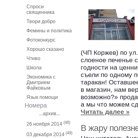
Спроси
священника
Твори добро
Фемины и политика
Фотоконкурс
Хорошо сказано
(ЧП Коржев) по ул.
Чтиво
слоеное печенье с
годности на ценни
Школа
съели по одному п
Экономика с
таракан! Оставше
Дмитрием
Файковым
в магазин, нам ве
возможно?» продав
Язык помощи
а мы что можем с
Номера
Читать далее »
...архив...
(48)
26 ноября 2014
В жару полезн
(49)
03 декабря 2014