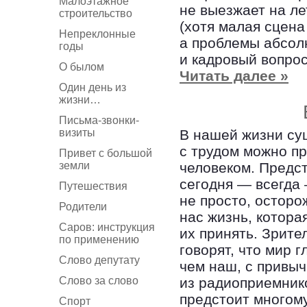
Малоэтажное
не выезжает на л
строительство
(хотя малая сцена
Непреклонные
а проблемы абсолю
годы
и кадровый вопрос
О былом
Читать далее »
Один день из
жизни…
Письма-звонки-
визиты
В нашей жизни су
с трудом можно п
Привет с большой
земли
человеком. Предст
сегодня — всегда 
Путешествия
не просто, осторо
Родители
нас жизнь, котора
Саров: инструкция
их принять. Зрите
по применению
говорят, что мир 
Слово депутату
чем наш, с привы
Слово за слово
из радиоприемник
предстоит многому
Спорт