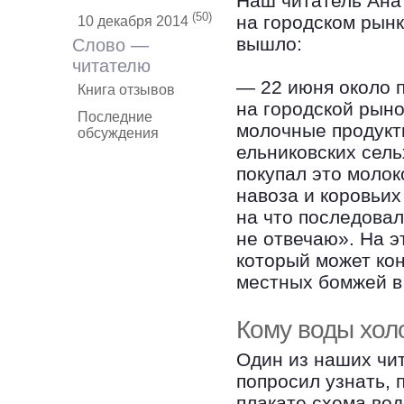
Наш читатель Ана
(50)
на городском рынк
10 декабря 2014
вышло:
Слово —
читателю
— 22 июня около 
Книга отзывов
на городской рыно
Последние
молочные продукт
обсуждения
ельниковских сел
покупал это молок
навоза и коровьих
на что последовал
не отвечаю». На э
который может ко
местных бомжей в
Кому воды хол
Один из наших чи
попросил узнать,
плакате схема во