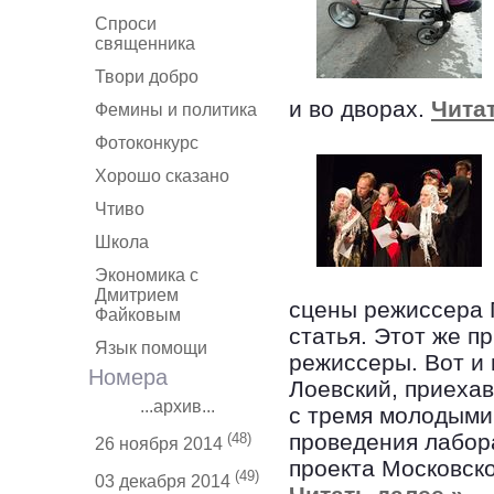
Спроси
священника
Твори добро
и во дворах.
Читат
Фемины и политика
Фотоконкурс
Хорошо сказано
Чтиво
Школа
Экономика с
Дмитрием
сцены режиссера П
Файковым
статья. Этот же п
Язык помощи
режиссеры. Вот и
Номера
Лоевский, приеха
...архив...
с тремя молодыми
проведения лабор
(48)
26 ноября 2014
проекта Московско
(49)
03 декабря 2014