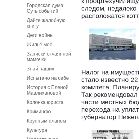
к профтехучилищу
Городская дума:
следом, недалеко 
Суть событий
расположатся кот
Дайте жалобную
книгу
Дети войны
Жильё моё
Записки отчаянной
мамочки
Знай наших
Налог на имуществ
Испытано на себе
стало известно 2
комитета. Планиру
История с Еленой
Мавлихановой
Так рекомендовал
части местных бю
Колонка юриста
перехода на упла
Криминфо
губернатор Нижег
Крупным планом
Культура