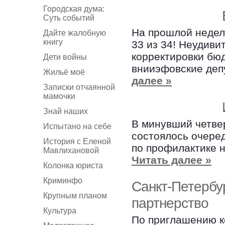
Городская дума:
Суть событий
На прошлой недел
Дайте жалобную
книгу
33 из 34! Неудиви
корректировки бю
Дети войны
внииэфовские деп
Жильё моё
далее »
Записки отчаянной
мамочки
Знай наших
В минувший четве
Испытано на себе
состоялось очере
История с Еленой
по профилактике н
Мавлихановой
Читать далее »
Колонка юриста
Криминфо
Санкт-Петербу
Крупным планом
партнерство
Культура
По приглашению к