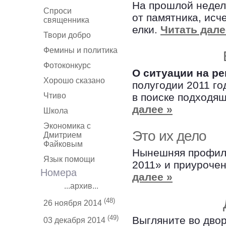
На прошлой недел
Спроси
от памятника, исч
священника
елки.
Читать дале
Твори добро
Фемины и политика
Фотоконкурс
О ситуации на р
Хорошо сказано
полугодии 2011 го
Чтиво
в поиске подходя
далее »
Школа
Экономика с
Это их дело
Дмитрием
Файковым
Нынешняя профиль
Язык помощи
2011» и приурочен
Номера
далее »
...архив...
(48)
26 ноября 2014
(49)
Выгляните во двор
03 декабря 2014