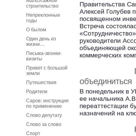
Малоэтажное
Правительства Сан
строительство
Алексей Голубев 
Непреклонные
посвященном инве
годы
Встреча состоялас
О былом
«Сотрудничество»,
Один день из
руководители Асс
жизни…
объединяющей око
Письма-звонки-
коммерческих ком
визиты
Привет с большой
земли
объединиться
Путешествия
В понедельник в 
Родители
ее начальника А.
Саров: инструкция
переаттестации б
по применению
назначений на кл
Слово депутату
Слово за слово
Спорт