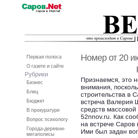
Номер от 20 и
Первая полоса
О газете и сайте
Рубрики
Признаемся, это н
Бизнес
внимания, посколь
Блиц
строительства в С
Бюджет
встреча Валерия 
средств массовой
В прокуратуре
52nnov.ru. Как со
Вопрос психологу
на встрече Саров 
Города-деревни-
Ими был задан во
мегаполисы