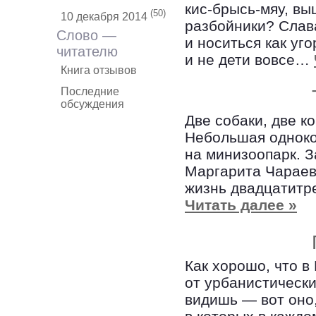
кис-брысь-мяу, вы
(50)
10 декабря 2014
разбойники? Слава
Слово —
и носиться как уг
читателю
и не дети вовсе…
Книга отзывов
Последние
обсуждения
Две собаки, две к
Небольшая одноко
на минизоопарк. 
Маргарита Чараева
жизнь двадцатитр
Читать далее »
Как хорошо, что в
от урбанистически
видишь — вот оно,