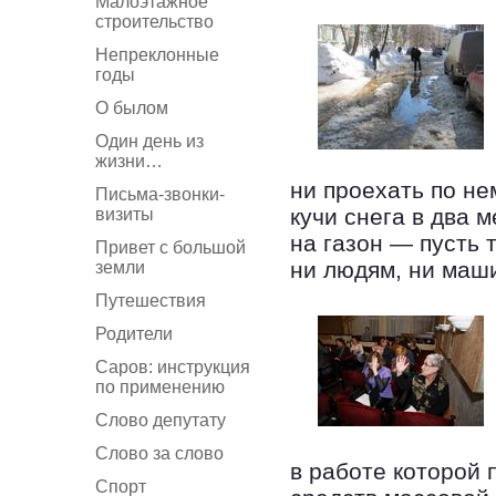
Малоэтажное
строительство
Непреклонные
годы
О былом
Один день из
жизни…
ни проехать по не
Письма-звонки-
кучи снега в два 
визиты
на газон — пусть т
Привет с большой
ни людям, ни маш
земли
Путешествия
Родители
Саров: инструкция
по применению
Слово депутату
Слово за слово
в работе которой 
Спорт