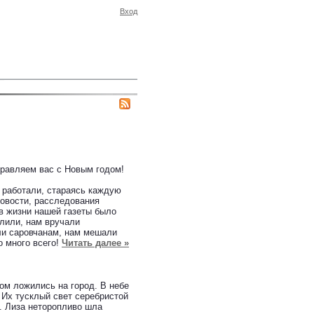
Вход
равляем вас с Новым годом!
 работали, стараясь каждую
овости, расследования
 в жизни нашей газеты было
алили, нам вручали
ли саровчанам, нам мешали
о много всего!
Читать далее »
ом ложились на город. В небе
 Их тусклый свет серебристой
. Лиза неторопливо шла