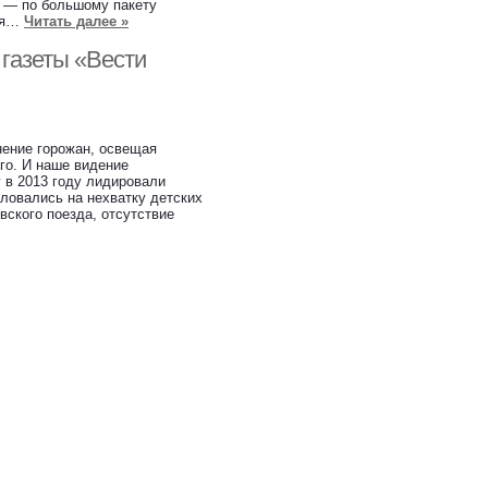
х — по большому пакету
бря…
Читать далее »
 газеты «Вести
нение горожан, освещая
го. И наше видение
 в 2013 году лидировали
ловались на нехватку детских
вского поезда, отсутствие