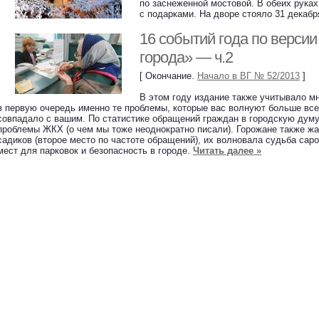
по заснеженной мостовой. В обеих рука
с подарками. На дворе стояло 31 дека
16 событий года по версии
города» — ч.2
[ Окончание.
Начало в ВГ № 52/2013
]
В этом году издание также учитывало м
в первую очередь именно те проблемы, которые вас волнуют больше все
совпадало с вашим. По статистике обращений граждан в городскую думу
проблемы ЖКХ (о чем мы тоже неоднократно писали). Горожане также жа
садиков (второе место по частоте обращений), их волновала судьба саро
мест для парковок и безопасность в городе.
Читать далее »