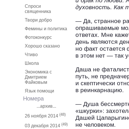
и брак по любви. 
Спроси
духовность. Как
священника
Твори добро
— Да, странное ра
опрашиваемые мол
Фемины и политика
ответах. Мне каже
Фотоконкурс
день являются ден
Хорошо сказано
но факт остается 
Чтиво
в этом нет — так 
Школа
Даша не фаталистк
Экономика с
путь, не преднач
Дмитрием
Файковым
и скептически отн
в реинкарнацию.
Язык помощи
Номера
— Душа бессмертн
...архив...
«шкурки»: захотел
(48)
26 ноября 2014
Дашей Цапарыгино
не человеком.
(49)
03 декабря 2014