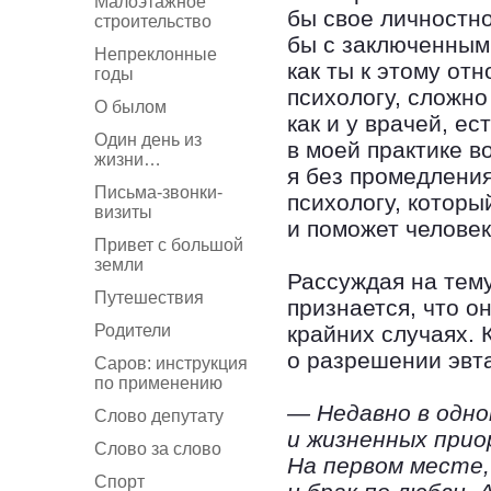
Малоэтажное
бы свое личностн
строительство
бы с заключенными
Непреклонные
как ты к этому от
годы
психологу, сложно
О былом
как и у врачей, е
Один день из
в моей практике в
жизни…
я без промедления
Письма-звонки-
психологу, которы
визиты
и поможет человек
Привет с большой
земли
Рассуждая на тем
Путешествия
признается, что о
Родители
крайних случаях.
о разрешении эвта
Саров: инструкция
по применению
— Недавно в одн
Слово депутату
и жизненных при
Слово за слово
На первом месте,
Спорт