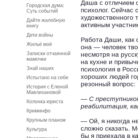
Даша с отличием 
Городская дума:
психолог. Сейчас 
Суть событий
художественного 
Дайте жалобную
активным участни
книгу
Дети войны
Работа Даши, как 
Жильё моё
она — человек тво
Записки отчаянной
несмотря на русс
мамочки
на кухне и привыч
Знай наших
психология в Росс
хороших людей го
Испытано на себе
резонный вопрос:
История с Еленой
Мавлихановой
— С преступнико
Колонка юриста
реабилитация, к
Криминфо
Крупным планом
— Ой, я никогда н
сложно сказать. М
Культура
бы я приехала в к