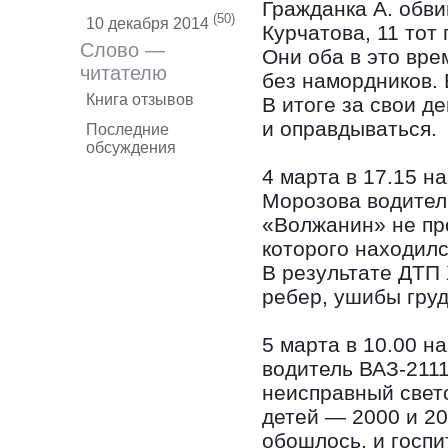
Гражданка А. обви
(50)
10 декабря 2014
Курчатова, 11 тот
Слово —
Они оба в это вре
читателю
без намордников. 
Книга отзывов
В итоге за свои д
и оправдываться.
Последние
обсуждения
4 марта в 17.15 н
Морозова водитель
«Волжанин» не пр
которого находилс
В результате ДТП 
ребер, ушибы груд
5 марта в 10.00 н
водитель ВАЗ-2111
неисправный свет
детей — 2000 и 20
обошлось, и госпи