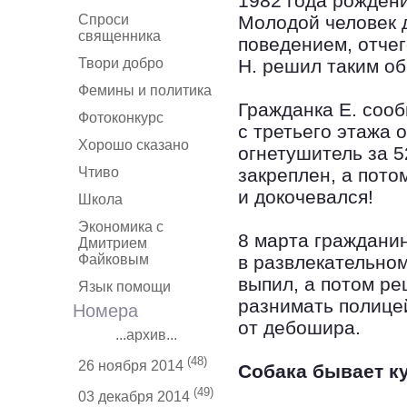
1982 года рождени
Спроси
Молодой человек 
священника
поведением, отчег
Твори добро
Н. решил таким о
Фемины и политика
Гражданка Е. сообщ
Фотоконкурс
с третьего этажа 
Хорошо сказано
огнетушитель за 5
Чтиво
закреплен, а пото
и докочевался!
Школа
Экономика с
8 марта гражданин
Дмитрием
Файковым
в развлекательном
выпил, а потом р
Язык помощи
разнимать полице
Номера
от дебошира.
...архив...
(48)
26 ноября 2014
Собака бывает к
(49)
03 декабря 2014