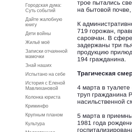
трое пытались све
Городская дума:
на бытовой почве,
Суть событий
Дайте жалобную
К административн
книгу
719 горожан, пра
Дети войны
саровчан. В сфер
Жильё моё
задержаны три пь
Записки отчаянной
продукцию прилюд
мамочки
194 гражданина.
Знай наших
Трагическая сме
Испытано на себе
История с Еленой
4 марта в туалет
Мавлихановой
труп гражданина Р
Колонка юриста
насильственной с
Криминфо
Крупным планом
5 марта в приемны
1981 года рожден
Культура
госпитализирован