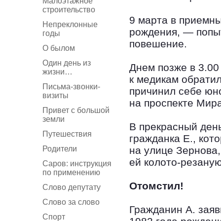
Малоэтажное
строительство
9 марта в приемны
Непреклонные
рождения, — попы
годы
повешение.
О былом
Один день из
Днем позже в 3.00
жизни…
к медикам обратил
Письма-звонки-
причинил себе юн
визиты
на проспекте Мира
Привет с большой
земли
В прекрасный ден
Путешествия
гражданка Е., кот
Родители
на улице Зернова,
ей колото-резаную
Саров: инструкция
по применению
Отомстил!
Слово депутату
Слово за слово
Гражданин А. заяви
Спорт