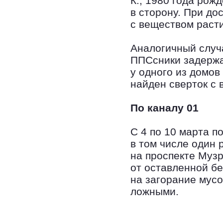
К., 1980 года рож
в сторону. При до
с веществом раст
Аналогичный случа
ППСсники задержа
у одного из домов
найден сверток с
По каналу 01
С 4 по 10 марта п
в том числе один 
на проспекте Музр
от оставленной бе
на загорание мус
ложными.