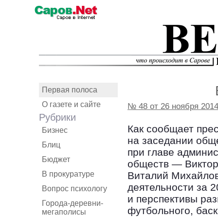
Первая полоса
О газете и сайте
№ 48 от 26 ноября 201
Рубрики
Как сообщает пре
Бизнес
на заседании обще
Блиц
при главе админи
Бюджет
обществ — Виктор
В прокуратуре
Виталий Михайлов
деятельности за 
Вопрос психологу
и перспективы раз
Города-деревни-
футбольного, баск
мегаполисы