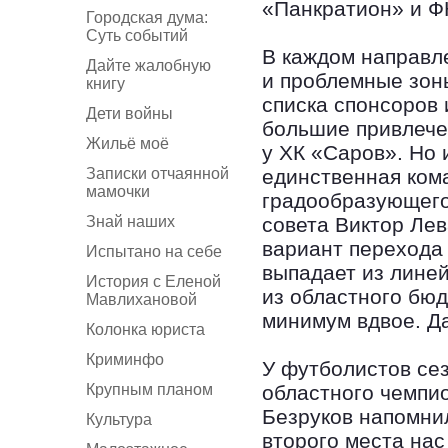
«Панкратион» и Ф
Городская дума:
Суть событий
В каждом направл
Дайте жалобную
и проблемные зон
книгу
списка спонсоров
Дети войны
большие привлече
Жильё моё
у ХК «Саров». Но
Записки отчаянной
единственная ком
мамочки
градообразующего
Знай наших
совета Виктор Ле
вариант перехода 
Испытано на себе
выпадает из лине
История с Еленой
из областного бю
Мавлихановой
минимум вдвое. Д
Колонка юриста
Криминфо
У футболистов се
Крупным планом
областного чемпи
Безруков напомнил
Культура
второго места нас