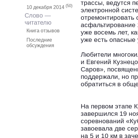
трассы, ведутся п
(50)
10 декабря 2014
электронной систе
Слово —
отремонтировать 
читателю
асфальтирование 2
Книга отзывов
уже восемь лет, к
уже есть опасные 
Последние
обсуждения
Любители многоки
и Евгений Кузнец
Саров», посвящен
поддержали, но п
обратиться в общ
На первом этапе 
завершился 19 но
соревнований «Ку
завоевала две се
на 5 и 10 км в за