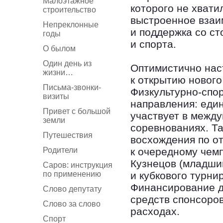
Малоэтажное
которого не хвати
строительство
выстроенное взаи
Непреклонные
и поддержка со с
годы
и спорта.
О былом
Один день из
Оптимистично наст
жизни…
к открытию нового
Письма-звонки-
Физкультурно-спо
визиты
направления: един
Привет с большой
участвует в межд
земли
соревнованиях. Та
Путешествия
восхождения по от
Родители
к очередному чемп
Кузнецов (младши
Саров: инструкция
по применению
и кубкового турни
Финансирование д
Слово депутату
средств спонсоро
Слово за слово
расходах.
Спорт