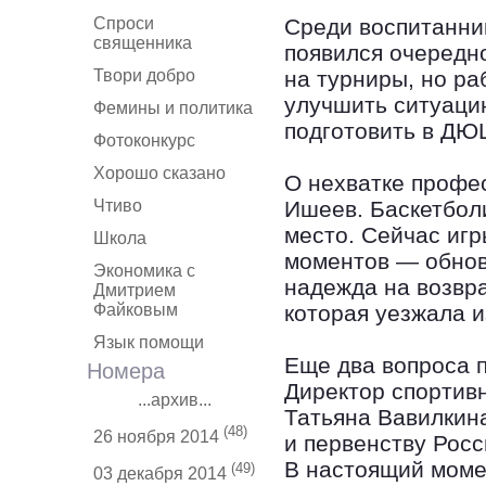
Спроси
Среди воспитанни
священника
появился очередн
Твори добро
на турниры, но ра
улучшить ситуаци
Фемины и политика
подготовить в ДЮ
Фотоконкурс
Хорошо сказано
О нехватке профе
Чтиво
Ишеев. Баскетбол
место. Сейчас игр
Школа
моментов — обно
Экономика с
надежда на возвр
Дмитрием
Файковым
которая уезжала и
Язык помощи
Еще два вопроса п
Номера
Директор спортив
...архив...
Татьяна Вавилкина
(48)
26 ноября 2014
и первенству Росс
В настоящий моме
(49)
03 декабря 2014