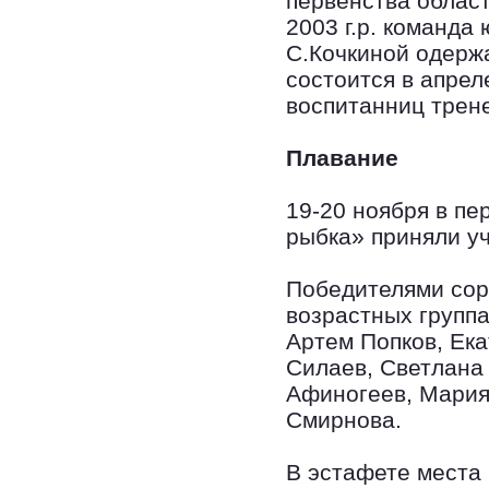
первенства облас
2003 г.р. команд
С.Кочкиной одерж
состоится в апрел
воспитанниц трен
Плавание
19-20 ноября в пе
рыбка» приняли уч
Победителями сор
возрастных группа
Артем Попков, Ек
Силаев, Светлана
Афиногеев, Мария
Смирнова.
В эстафете места