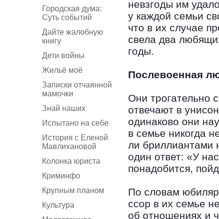
невзгоды им удало
Городская дума:
у каждой семьи св
Суть событий
что в их случае п
Дайте жалобную
свела два любящих
книгу
годы.
Дети войны
Жильё моё
Послевоенная л
Записки отчаянной
мамочки
Они трогательно с
Знай наших
отвечают в унисон
одинаково они нау
Испытано на себе
в семье никогда н
История с Еленой
ли бриллиантами 
Мавлихановой
один ответ: «У на
Колонка юриста
понадобится, пойд
Криминфо
Крупным планом
По словам юбиляр
ссор в их семье н
Культура
об отношениях и 