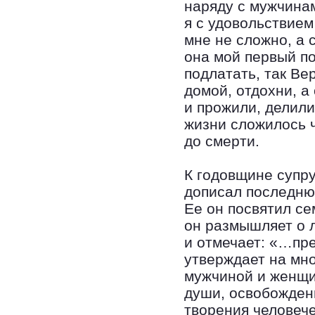
наряду с мужчина
я с удовольствие
мне не сложно, а 
она мой первый п
подлатать, так Ве
домой, отдохни, а
и прожили, делили
жизни сложилось ч
до смерти.
К годовщине супр
дописал последню
Ее он посвятил с
он размышляет о л
и отмечает: «…пре
утверждает на мн
мужчиной и женщи
души, освобожденн
творения человече