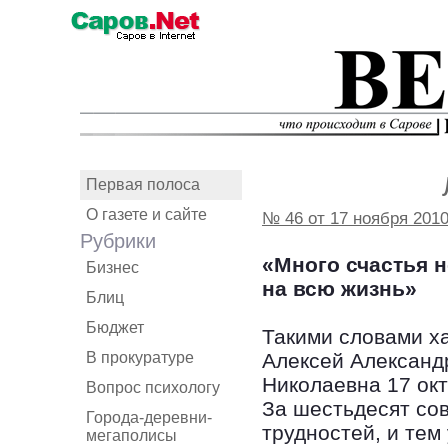
Первая полоса
О газете и сайте
№ 46 от 17 ноября 201
Рубрики
«Много счастья н
Бизнес
на всю жизнь»
Блиц
Бюджет
Такими словами х
В прокуратуре
Алексей Александ
Николаевна 17 ок
Вопрос психологу
За шестьдесят со
Города-деревни-
трудностей, и тем
мегаполисы