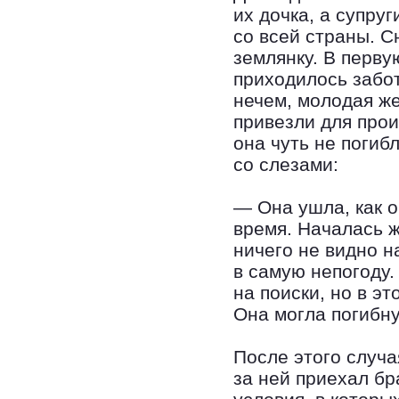
их дочка, а супру
со всей страны. С
землянку. В перву
приходилось забот
нечем, молодая ж
привезли для прои
она чуть не погиб
со слезами:
— Она ушла, как о
время. Началась ж
ничего не видно н
в самую непогоду.
на поиски, но в э
Она могла погибну
После этого случ
за ней приехал б