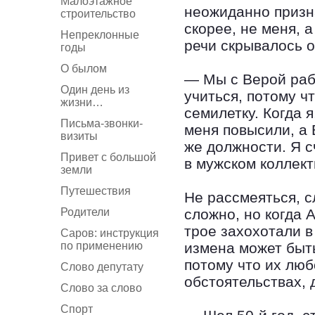
Малоэтажное
неожиданно призн
строительство
скорее, не меня, 
Непреклонные
речи скрывалось 
годы
О былом
— Мы с Верой раб
Один день из
учиться, потому ч
жизни…
семилетку. Когда 
Письма-звонки-
меня повысили, а 
визиты
же должности. Я с
Привет с большой
в мужском коллект
земли
Путешествия
Не рассмеяться, 
Родители
сложно, но когда 
трое захохотали в
Саров: инструкция
по применению
измена может быть
потому что их люб
Слово депутату
обстоятельствах,
Слово за слово
Спорт