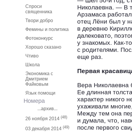
— Шел 50-й год, с
Спроси
Николаевна. — В т
священника
Арзамаса работал
Твори добро
отец Лёни был у н
в деревню Кирилл
Фемины и политика
далековато, поэт
Фотоконкурс
у знакомых. Как-т
Хорошо сказано
с родителями. Пос
Чтиво
еще раз.
Школа
Первая красавиц
Экономика с
Дмитрием
Файковым
Вера Николаевна б
Ее длинная толста
Язык помощи
характер никого н
Номера
ухаживали многие,
...архив...
Между тем она пе
(48)
26 ноября 2014
и думала, что, на
после первого сви
(49)
03 декабря 2014