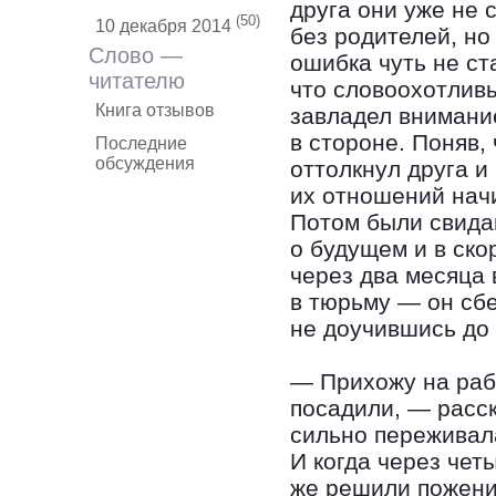
друга они уже не с
(50)
10 декабря 2014
без родителей, но
Слово —
ошибка чуть не ст
читателю
что словоохотлив
Книга отзывов
завладел внимани
в стороне. Поняв,
Последние
обсуждения
оттолкнул друга и
их отношений начи
Потом были свида
о будущем и в ск
через два месяца
в тюрьму — он сб
не доучившись до 
— Прихожу на раб
посадили, — расс
сильно переживала
И когда через чет
же решили пожени