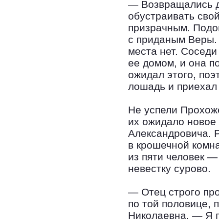
— Возвращались д
обустраивать свой
призрачным. Подой
с приданым Веры. 
места нет. Соседи
ее домом, и она п
ожидал этого, по
лошадь и приехал 
Не успели Прохоже
их ожидало новое 
Александровича. 
в крошечной комна
из пяти человек —
невестку сурово.
— Отец строго про
по той половице, 
Николаевна. — Я 