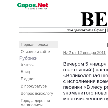
Первая полоса
О газете и сайте
№ 2 от 12 января 2011
Рубрики
Вечером 5 января
Бизнес
(настоящий!) часо
Блиц
«Великолепная ше
Бюджет
с исполнения все
В прокуратуре
песенки «В лесу р
знаменитого ново
Вопрос психологу
многочисленной п
Города-деревни-
мегаполисы