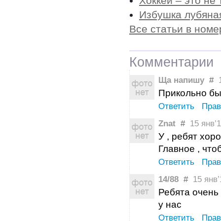
Хоккей – это не 
Избушка лубяна
Все статьи в номе
Комментарии
Ща напишу
#
1
Прикольно был
Ответить
Прав
Znat
#
15 янв’1
У , ребят хор
Главное , чт
Ответить
Прав
14/88
#
15 янв’1
Ребята очень
у нас
Ответить
Прав