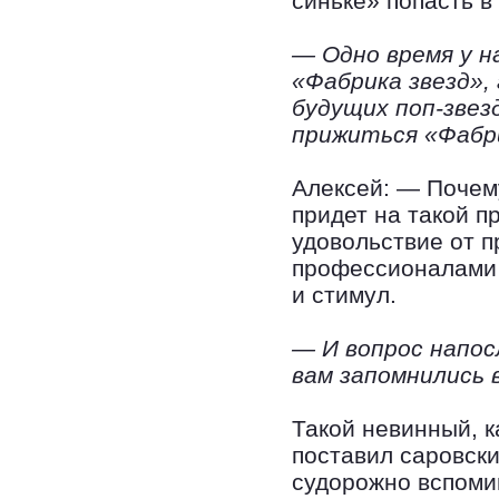
синьке» попасть в
— Одно время у н
«Фабрика звезд»,
будущих поп-звезд
прижиться «Фабри
Алексей: — Почему
придет на такой пр
удовольствие от 
профессионалами 
и стимул.
— И вопрос напос
вам запомнились 
Такой невинный, к
поставил саровски
судорожно вспоми