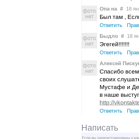
Опа на
#
18 янв
Был там , Есл
Ответить
Прав
Быдло
#
18 ян
Эгегей!!!!!!!
Ответить
Прав
Алексей Писку
Спасибо всем 
своих слушат
Мустафе и Де
в наше выступ
http://vkontak
Ответить
Прав
Написать
Если вы зарегистрированы у на