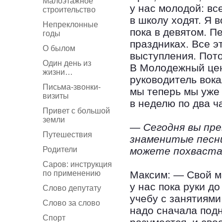
Малоэтажное
у нас молодой: вс
строительство
в школу ходят. Я в
Непреклонные
пока в девятом. П
годы
праздниках. Все э
О былом
выступления. Пот
Один день из
В Молодежный цен
жизни…
руководитель вок
Письма-звонки-
мы теперь мы уже 
визиты
в неделю по два ч
Привет с большой
земли
— Сегодня вы пре
Путешествия
знаменитые песни
Родители
можете похваст
Саров: инструкция
по применению
Максим: — Свой м
у нас пока руки д
Слово депутату
учебу с занятиями
Слово за слово
надо сначала подн
Спорт