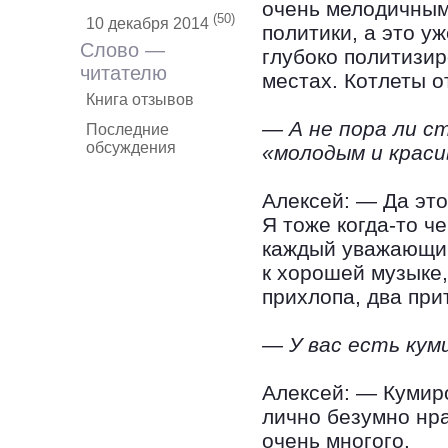
очень мелодичным
(50)
10 декабря 2014
политики, а это у
Слово —
глубоко политизир
читателю
местах. Котлеты о
Книга отзывов
— А не пора ли с
Последние
обсуждения
«молодым и красив
Алексей: — Да это
Я тоже когда-то ч
каждый уважающий
к хорошей музыке,
прихлопа, два прит
— У вас есть кум
Алексей: — Кумиро
лично безумно нр
очень многого.