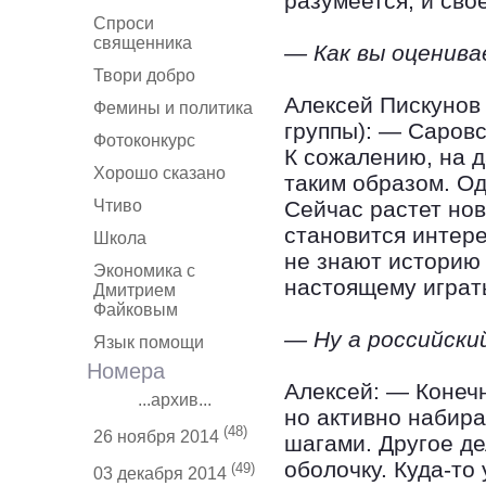
разумеется, и сво
Спроси
священника
— Как вы оценив
Твори добро
Алексей Пискунов 
Фемины и политика
группы): — Саровск
Фотоконкурс
К сожалению, на 
Хорошо сказано
таким образом. Од
Чтиво
Сейчас растет но
становится интере
Школа
не знают историю 
Экономика с
настоящему играт
Дмитрием
Файковым
— Ну а российски
Язык помощи
Номера
Алексей: — Конечн
...архив...
но активно набир
(48)
26 ноября 2014
шагами. Другое де
оболочку. Куда-то
(49)
03 декабря 2014