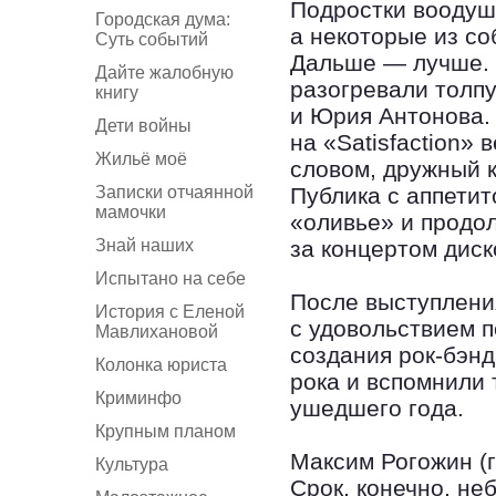
Подростки воодуш
Городская дума:
а некоторые из с
Суть событий
Дальше — лучше. 
Дайте жалобную
разогревали толп
книгу
и Юрия Антонова. 
Дети войны
на «Satisfaction» 
Жильё моё
словом, дружный к
Записки отчаянной
Публика с аппети
мамочки
«оливье» и продо
Знай наших
за концертом диск
Испытано на себе
После выступлени
История с Еленой
с удовольствием 
Мавлихановой
создания рок-бэнд
Колонка юриста
рока и вспомнили
Криминфо
ушедшего года.
Крупным планом
Максим Рогожин (г
Культура
Срок, конечно, не