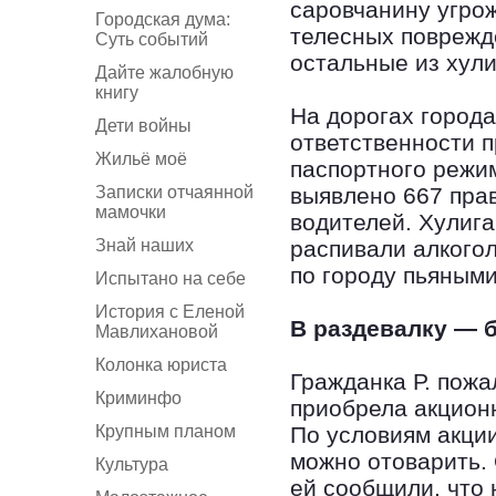
саровчанину угрож
Городская дума:
телесных поврежде
Суть событий
остальные из хул
Дайте жалобную
книгу
На дорогах город
Дети войны
ответственности 
Жильё моё
паспортного режи
Записки отчаянной
выявлено 667 пра
мамочки
водителей. Хулига
Знай наших
распивали алкого
по городу пьяными
Испытано на себе
История с Еленой
В раздевалку — 
Мавлихановой
Колонка юриста
Гражданка Р. пожа
Криминфо
приобрела акционн
Крупным планом
По условиям акции
можно отоварить.
Культура
ей сообщили, что 