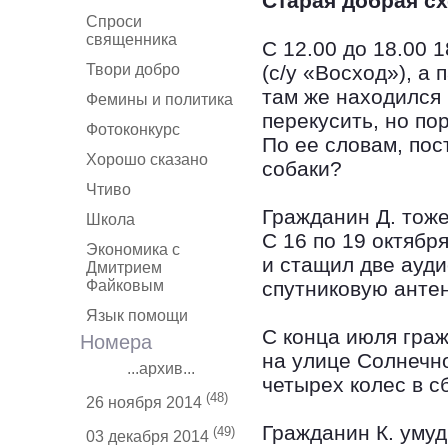
Старая добрая с
Спроси
священника
С 12.00 до 18.00 
Твори добро
(с/у «Восход»), а 
там же находился
Фемины и политика
перекусить, но по
Фотоконкурс
По ее словам, пос
Хорошо сказано
собаки?
Чтиво
Гражданин Д. тоже
Школа
С 16 по 19 октября
Экономика с
и стащил две ауди
Дмитрием
Файковым
спутниковую антен
Язык помощи
С конца июля граж
Номера
на улице Солнечн
...архив...
четырех колес в с
(48)
26 ноября 2014
Гражданин К. умуд
(49)
03 декабря 2014