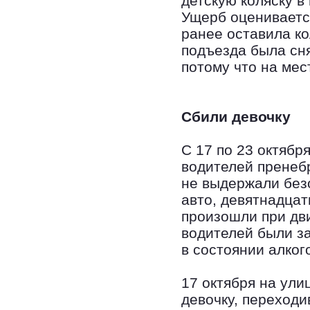
детскую коляску в
Ущерб оцениваетс
ранее оставила ко
подъезда была сня
потому что на мес
Сбили девочку
С 17 по 23 октябр
водителей пренебр
не выдержали без
авто, девятнадца
произошли при дв
водителей были з
в состоянии алког
17 октября на ули
девочку, переход