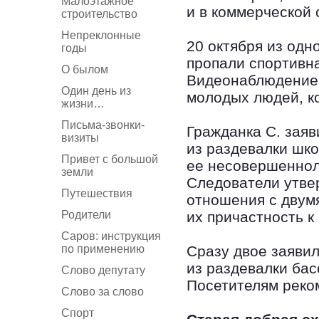
Малоэтажное
и в коммерческой
строительство
Непреклонные
20 октября из одн
годы
пропали спортивн
О былом
Видеонаблюдение п
Один день из
молодых людей, ко
жизни…
Письма-звонки-
Гражданка С. заяви
визиты
из раздевалки шко
Привет с большой
ее несовершеннол
земли
Следователи утве
Путешествия
отношения с двум
Родители
их причастность к
Саров: инструкция
по применению
Сразу двое заявил
из раздевалки ба
Слово депутату
Посетителям реко
Слово за слово
Спорт