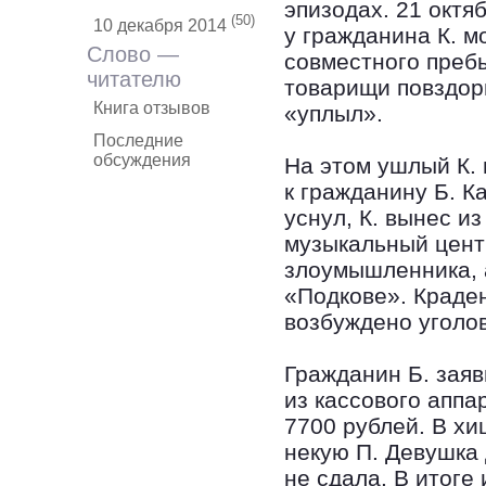
эпизодах. 21 октя
(50)
10 декабря 2014
у гражданина К. м
Слово —
совместного преб
читателю
товарищи повздор
Книга отзывов
«уплыл».
Последние
обсуждения
На этом ушлый К. 
к гражданину Б. Ка
уснул, К. вынес и
музыкальный цент
злоумышленника, 
«Подкове». Краден
возбуждено уголо
Гражданин Б. заяви
из кассового аппа
7700 рублей. В х
некую П. Девушка 
не сдала. В итоге