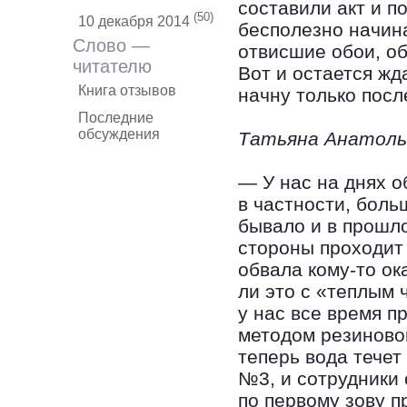
составили акт и п
(50)
10 декабря 2014
бесполезно начина
Слово —
отвисшие обои, о
читателю
Вот и остается жд
Книга отзывов
начну только посл
Последние
обсуждения
Татьяна Анатолье
— У нас на днях о
в частности, боль
бывало и в прошло
стороны проходит 
обвала кому-то ок
ли это с «теплым 
у нас все время п
методом резиново
теперь вода течет
№3, и сотрудники
по первому зову п