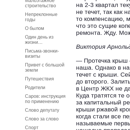
Малоэтажное
на 2-3 квартал те
строительство
не течет, так как 
Непреклонные
то компенсацию, 
годы
что это сущие коп
О былом
ремонта. Жду. Мож
Один день из
жизни…
Виктория Арнольд
Письма-звонки-
визиты
— Протечка крыш 
Привет с большой
наша. Однако в на
земли
течет с крыши. Се
Путешествия
до второго. Зали
Родители
в Центр ЖКХ не да
Куда тратятся те 
Саров: инструкция
по применению
за капитальный ре
крыши ржавой кров
Слово депутату
когда стали все п
Слово за слово
называемые первы
Спорт