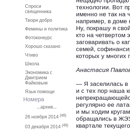
нещадно пропадал,
Спроси
технологии. Вот п
священника
именно не так на ч
Твори добро
например, в доме 
Ну, покрашу я свой
Фемины и политика
кто на четвертом 
Фотоконкурс
заговаривать о ка
Хорошо сказано
семей, софинанси
Чтиво
которых у многих 
Школа
Анастасия Павлов
Экономика с
Дмитрием
Файковым
— Я заселилась в 
и с тех пор наша 
Язык помощи
непрекращающейся
Номера
регулярно ее лата
...архив...
и мы ходим кругам
(48)
26 ноября 2014
обращались в ЖЭУ,
квартале текущег
(49)
03 декабря 2014