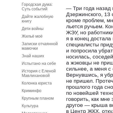
Городская дума:
— Три года назад
Суть событий
Дзержинского, 13 
Дайте жалобную
кроме проблем, мн
книгу
льется ручьем. Ко
Дети войны
ЖЭУ, но работники
Жильё моё
я в конец достала
Записки отчаянной
специалисты прид
мамочки
и попросила убрат
Знай наших
носилась, соседей
а жэковцы не приш
Испытано на себе
сильнее, а меня с
История с Еленой
Вернувшись, я убр
Мавлихановой
не пришел. Протеч
Колонка юриста
прошлого года сно
Криминфо
по новейшей техн
Крупным планом
говорить, как мне
другое — крыша вс
Культура
в Центр ЖКХ, отку