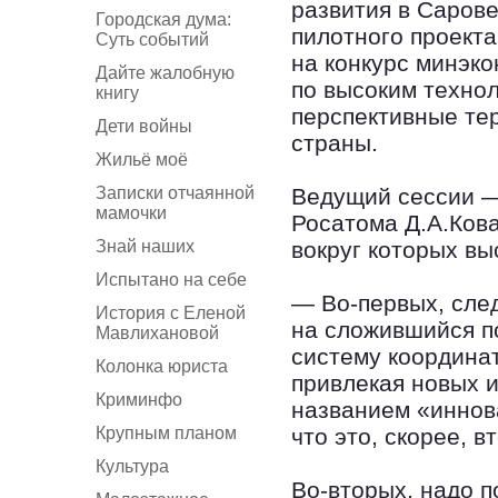
развития в Сарове
Городская дума:
пилотного проекта
Суть событий
на конкурс минэко
Дайте жалобную
по высоким технол
книгу
перспективные те
Дети войны
страны.
Жильё моё
Записки отчаянной
Ведущий сессии —
мамочки
Росатома Д.А.Ков
Знай наших
вокруг которых вы
Испытано на себе
— Во-первых, след
История с Еленой
на сложившийся п
Мавлихановой
систему координат
Колонка юриста
привлекая новых и
Криминфо
названием «иннов
Крупным планом
что это, скорее, в
Культура
Во-вторых, надо п