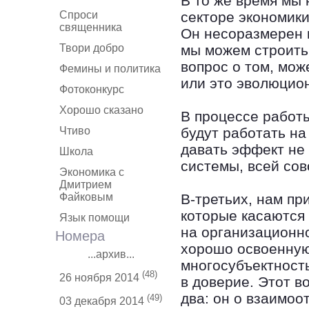
В то же время мы
Спроси
секторе экономики
священника
Он несоразмерен 
Твори добро
мы можем строить 
вопрос о том, мож
Фемины и политика
или это эволюцио
Фотоконкурс
Хорошо сказано
В процессе работы
Чтиво
будут работать на
давать эффект не 
Школа
системы, всей сов
Экономика с
Дмитрием
Файковым
В-третьих, нам пр
которые касаются 
Язык помощи
на организационн
Номера
хорошо освоенную
...архив...
многосубъектность
(48)
26 ноября 2014
в доверие. Этот 
два: он о взаимоо
(49)
03 декабря 2014