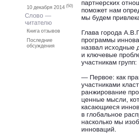
партнерских отнош
(50)
10 декабря 2014
поможет нам опре
Слово —
мы будем привлека
читателю
Книга отзывов
Глава города А.В.
программы иннова
Последние
обсуждения
назвал исходные 
и ключевые пробл
участникам групп:
— Первое: как пр
участниками класт
ранжирование про
ценные мысли, кот
касающиеся иннов
в глобальное расп
насколько мы изоб
инноваций.