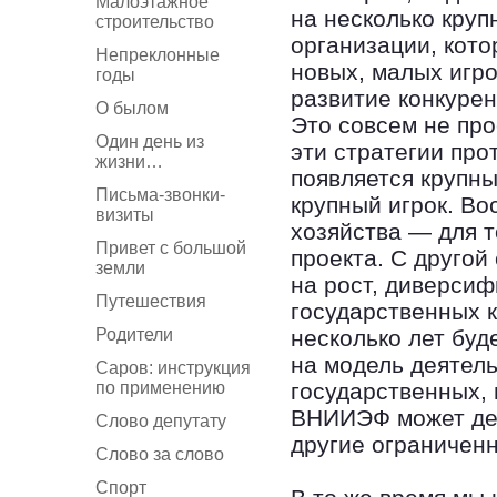
Малоэтажное
на несколько круп
строительство
организации, кото
Непреклонные
новых, малых игро
годы
развитие конкуре
О былом
Это совсем не про
Один день из
эти стратегии прот
жизни…
появляется крупны
Письма-звонки-
крупный игрок. Во
визиты
хозяйства — для т
Привет с большой
проекта. С другой
земли
на рост, диверсиф
Путешествия
государственных 
Родители
несколько лет буд
на модель деятель
Саров: инструкция
по применению
государственных, 
ВНИИЭФ может дел
Слово депутату
другие ограничен
Слово за слово
Спорт