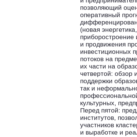
и предприниматель
позволяющий оцен
оперативный прог
дифференцирован
(новая энергетика
приборостроение и
и продвижения про
инвестиционных п
потоков на предм
их части на обра
четвертой: обзор
поддержки образов
так и неформально
профессиональной
культурных, предп
Перед пятой: пре
институтов, позв
участников класт
и выработке и ре